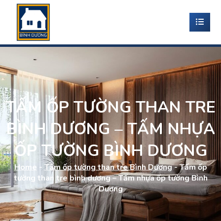
TẤM ỐP TƯỜNG THAN TRE
BÌNH DƯƠNG – TẤM NHỰA
ỐP TƯỜNG BÌNH DƯƠNG
Home
-
Tấm ốp tường than tre Bình Dương
-
Tấm ốp
tường than tre bình dương – Tấm nhựa ốp tường Bình
Dương