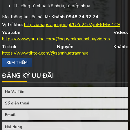
Thi công tủ nhựa, kệ nhựa, tủ bếp nhựa
Mọi thông tin liên hệ:
Mr Khánh 0948 74 32 74
Vị trí kho:
https://maps.app.goo.gl/UZd2CrVpoE6Mns1C9
Youtube Video:
https://www.youtube.com/@nguyenkhanhnhua/videos
Tiktok Nguyễn Khánh:
https://www.tiktok.com/@sannhuatrannhua
XEM THÊM
ĐĂNG KÝ ƯU ĐÃI