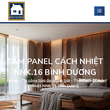
TẤM PANEL CÁCH NHIỆT
NNK.16 BÌNH DƯƠNG
Home
-
Thi công tấm ốp ngoài trời
-
Tấm Panel Cách
Nhiệt NNK.16 Bình Dương