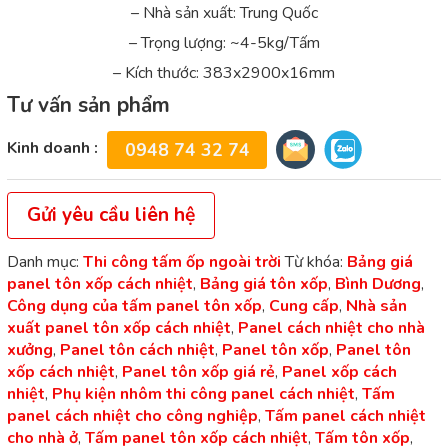
– Nhà sản xuất: Trung Quốc
– Trọng lượng: ~4-5kg/Tấm
– Kích thước: 383x2900x16mm
Tư vấn sản phẩm
Kinh doanh :
0948 74 32 74
Gửi yêu cầu liên hệ
Danh mục:
Thi công tấm ốp ngoài trời
Từ khóa:
Bảng giá
panel tôn xốp cách nhiệt
,
Bảng giá tôn xốp
,
Bình Dương
,
Công dụng của tấm panel tôn xốp
,
Cung cấp
,
Nhà sản
xuất panel tôn xốp cách nhiệt
,
Panel cách nhiệt cho nhà
xưởng
,
Panel tôn cách nhiệt
,
Panel tôn xốp
,
Panel tôn
xốp cách nhiệt
,
Panel tôn xốp giá rẻ
,
Panel xốp cách
nhiệt
,
Phụ kiện nhôm thi công panel cách nhiệt
,
Tấm
panel cách nhiệt cho công nghiệp
,
Tấm panel cách nhiệt
cho nhà ở
,
Tấm panel tôn xốp cách nhiệt
,
Tấm tôn xốp
,