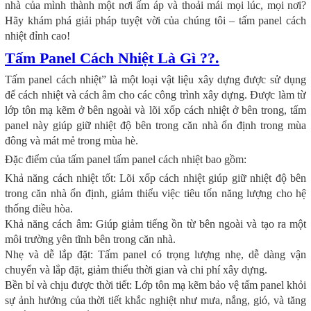
nhà của mình thành một nơi ấm áp và thoải mái mọi lúc, mọi nơi?
Hãy khám phá giải pháp tuyệt vời của chúng tôi – tấm panel cách
nhiệt đỉnh cao!
Tấm Panel Cách Nhiệt Là Gì ??.
Tấm panel cách nhiệt” là một loại vật liệu xây dựng được sử dụng
để cách nhiệt và cách âm cho các công trình xây dựng. Được làm từ
lớp tôn mạ kẽm ở bên ngoài và lõi xốp cách nhiệt ở bên trong, tấm
panel này giúp giữ nhiệt độ bên trong căn nhà ổn định trong mùa
đông và mát mẻ trong mùa hè.
Đặc điểm của tấm panel tấm panel cách nhiệt bao gồm:
Khả năng cách nhiệt tốt: Lõi xốp cách nhiệt giúp giữ nhiệt độ bên
trong căn nhà ổn định, giảm thiểu việc tiêu tốn năng lượng cho hệ
thống điều hòa.
Khả năng cách âm: Giúp giảm tiếng ồn từ bên ngoài và tạo ra một
môi trường yên tĩnh bên trong căn nhà.
Nhẹ và dễ lắp đặt: Tấm panel có trọng lượng nhẹ, dễ dàng vận
chuyển và lắp đặt, giảm thiểu thời gian và chi phí xây dựng.
Bền bỉ và chịu được thời tiết: Lớp tôn mạ kẽm bảo vệ tấm panel khỏi
sự ảnh hưởng của thời tiết khắc nghiệt như mưa, nắng, gió, và tăng