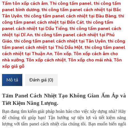
Tấm tôn xốp cách âm
,
Thi công tấm panel
,
thi công tấm
panel bình dương
,
thi công tấm panel cách nhiệt tại Bắc
Tân Uyên
,
thi công tấm panel cách nhiệt tại Bàu Bàng
,
thi
công tấm panel cách nhiệt tại Bến Cát
,
thi công tấm
panel cách nhiệt tại Dầu Tiếng
,
thi công tấm panel cách
nhiệt tại Dĩ An
,
thi công tấm panel cách nhiệt tại Phú
Giáo
,
thi công tấm panel cách nhiệt tại Tân Uyên
,
thi công
tấm panel cách nhiệt tại Thủ Dầu Một
,
thi công tấm panel
cách nhiệt tại Thuận An
,
Tôn xốp
,
Tôn xốp cách âm cho
nhà xưởng
,
Tôn xốp cách nhiệt
,
Tôn xốp cho mái nhà
,
Tôn
xốp giả gỗ
Mô tả
Đánh giá (0)
Tấm Panel Cách Nhiệt Tạo Không Gian Ấm Áp và
Tiết Kiệm Năng Lượng.
Bạn đang tìm kiếm giải pháp hoàn hảo cho việc xây dựng nhà? Hãy
để chúng tôi giúp bạn! Tận hưởng sự tiện lợi và tiết kiệm năng
lượng với tấm panel cách nhiệt của chúng tôi. Bạn muốn biến ngôi