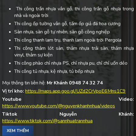
Thi công trần nhựa vân gỗ, thi công trần gỗ nhựa trong
nhà và ngoài trời
Thi công ốp tường vân gỗ, tấm ốp giả đá hoa cương
Sàn nhựa, sàn gỗ tự nhiên, sàn gỗ công nghiệp
Thi công thanh lam trụ, thanh lam ngoài trời Pergola
Thi công thảm lót sàn, thảm nhựa trải sàn, thảm nhựa
vinyl, thảm sự kiện
Thi công phào chỉ nhựa PS, chỉ nhựa pu, chỉ chỉ uốn dẻo
Thi công tủ nhựa, kệ nhựa, tủ bếp nhựa
Mọi thông tin liên hệ:
Mr Khánh 0948 74 32 74
Vị trí kho:
https://maps.app.goo.gl/UZd2CrVpoE6Mns1C9
Youtube Video:
https://www.youtube.com/@nguyenkhanhnhua/videos
Tiktok Nguyễn Khánh:
https://www.tiktok.com/@sannhuatrannhua
XEM THÊM