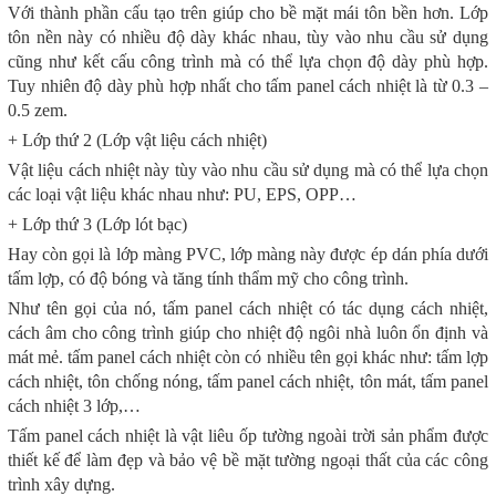
Với thành phần cấu tạo trên giúp cho bề mặt mái tôn bền hơn. Lớp
tôn nền này có nhiều độ dày khác nhau, tùy vào nhu cầu sử dụng
cũng như kết cấu công trình mà có thể lựa chọn độ dày phù hợp.
Tuy nhiên độ dày phù hợp nhất cho tấm panel cách nhiệt là từ 0.3 –
0.5 zem.
+ Lớp thứ 2 (Lớp vật liệu cách nhiệt)
Vật liệu cách nhiệt này tùy vào nhu cầu sử dụng mà có thể lựa chọn
các loại vật liệu khác nhau như: PU, EPS, OPP…
+ Lớp thứ 3 (Lớp lót bạc)
Hay còn gọi là lớp màng PVC, lớp màng này được ép dán phía dưới
tấm lợp, có độ bóng và tăng tính thẩm mỹ cho công trình.
Như tên gọi của nó, tấm panel cách nhiệt có tác dụng cách nhiệt,
cách âm cho công trình giúp cho nhiệt độ ngôi nhà luôn ổn định và
mát mẻ. tấm panel cách nhiệt còn có nhiều tên gọi khác như: tấm lợp
cách nhiệt, tôn chống nóng, tấm panel cách nhiệt, tôn mát, tấm panel
cách nhiệt 3 lớp,…
Tấm panel cách nhiệt là vật liêu ốp tường ngoài trời sản phẩm được
thiết kế để làm đẹp và bảo vệ bề mặt tường ngoại thất của các công
trình xây dựng.