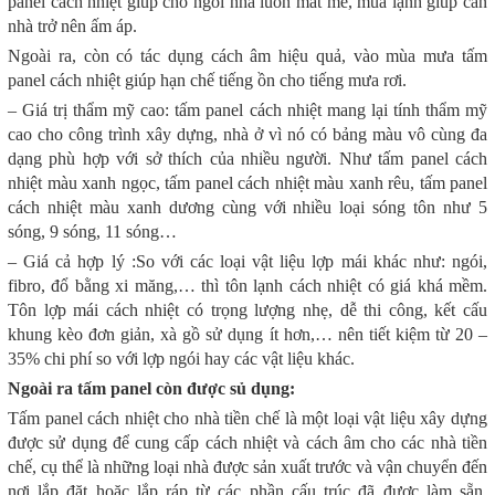
panel cách nhiệt giúp cho ngôi nhà luôn mát mẻ, mùa lạnh giúp căn
nhà trở nên ấm áp.
Ngoài ra, còn có tác dụng cách âm hiệu quả, vào mùa mưa tấm
panel cách nhiệt giúp hạn chế tiếng ồn cho tiếng mưa rơi.
– Giá trị thẩm mỹ cao: tấm panel cách nhiệt mang lại tính thẩm mỹ
cao cho công trình xây dựng, nhà ở vì nó có bảng màu vô cùng đa
dạng phù hợp với sở thích của nhiều người. Như tấm panel cách
nhiệt màu xanh ngọc, tấm panel cách nhiệt màu xanh rêu, tấm panel
cách nhiệt màu xanh dương cùng với nhiều loại sóng tôn như 5
sóng, 9 sóng, 11 sóng…
– Giá cả hợp lý :So với các loại vật liệu lợp mái khác như: ngói,
fibro, đổ bằng xi măng,… thì tôn lạnh cách nhiệt có giá khá mềm.
Tôn lợp mái cách nhiệt có trọng lượng nhẹ, dễ thi công, kết cấu
khung kèo đơn giản, xà gồ sử dụng ít hơn,… nên tiết kiệm từ 20 –
35% chi phí so với lợp ngói hay các vật liệu khác.
Ngoài ra tấm panel còn được sủ dụng:
Tấm panel cách nhiệt cho nhà tiền chế là một loại vật liệu xây dựng
được sử dụng để cung cấp cách nhiệt và cách âm cho các nhà tiền
chế, cụ thể là những loại nhà được sản xuất trước và vận chuyển đến
nơi lắp đặt hoặc lắp ráp từ các phần cấu trúc đã được làm sẵn.