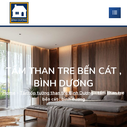
TẤM THAN TRE BẾN CÁT ,
BÌNH DƯƠNG
Home
-
Tấm ốp tường than tre Bình Dương
-
tấm than tre
bến cát , bình dương