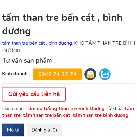
tấm than tre bến cát , bình
dương
tấm than tre bến cát , bình dương
. KHO TẤM THAN TRE BÌNH
DƯƠNG
Tư vấn sản phẩm
Kinh doanh :
0948 74 32 74
Gửi yêu cầu liên hệ
Danh mục:
Tấm ốp tường than tre Bình Dương
Từ khóa:
tấm
than tre
,
tấm than tre bến cát. tấm than tre bình dương
Mô tả
Đánh giá (0)