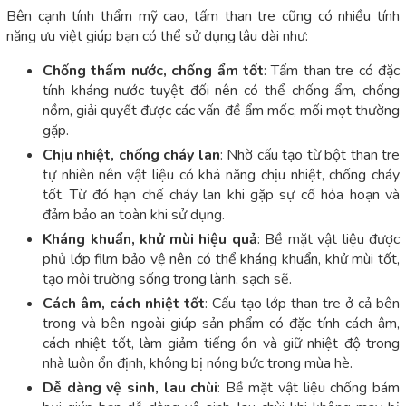
Bên cạnh tính thẩm mỹ cao, tấm than tre cũng có nhiều tính
năng ưu việt giúp bạn có thể sử dụng lâu dài như:
Chống thấm nước, chống ẩm tốt
: Tấm than tre có đặc
tính kháng nước tuyệt đối nên có thể chống ẩm, chống
nồm, giải quyết được các vấn đề ẩm mốc, mối mọt thường
gặp.
Chịu nhiệt, chống cháy lan
: Nhờ cấu tạo từ bột than tre
tự nhiên nên vật liệu có khả năng chịu nhiệt, chống cháy
tốt. Từ đó hạn chế cháy lan khi gặp sự cố hỏa hoạn và
đảm bảo an toàn khi sử dụng.
Kháng khuẩn, khử mùi hiệu quả
: Bề mặt vật liệu được
phủ lớp film bảo vệ nên có thể kháng khuẩn, khử mùi tốt,
tạo môi trường sống trong lành, sạch sẽ.
Cách âm, cách nhiệt tốt
: Cấu tạo lớp than tre ở cả bên
trong và bên ngoài giúp sản phẩm có đặc tính cách âm,
cách nhiệt tốt, làm giảm tiếng ồn và giữ nhiệt độ trong
nhà luôn ổn định, không bị nóng bức trong mùa hè.
Dễ dàng vệ sinh, lau chùi
: Bề mặt vật liệu chống bám