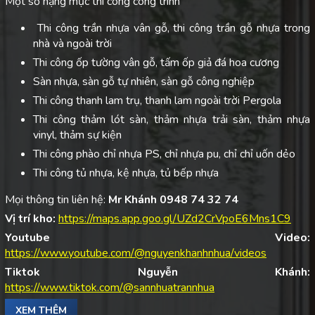
Một số hạng mục thi công công trình
Thi công trần nhựa vân gỗ, thi công trần gỗ nhựa trong
nhà và ngoài trời
Thi công ốp tường vân gỗ, tấm ốp giả đá hoa cương
Sàn nhựa, sàn gỗ tự nhiên, sàn gỗ công nghiệp
Thi công thanh lam trụ, thanh lam ngoài trời Pergola
Thi công thảm lót sàn, thảm nhựa trải sàn, thảm nhựa
vinyl, thảm sự kiện
Thi công phào chỉ nhựa PS, chỉ nhựa pu, chỉ chỉ uốn dẻo
Thi công tủ nhựa, kệ nhựa, tủ bếp nhựa
Mọi thông tin liên hệ:
Mr Khánh 0948 74 32 74
Vị trí kho:
https://maps.app.goo.gl/UZd2CrVpoE6Mns1C9
Youtube Video:
https://www.youtube.com/@nguyenkhanhnhua/videos
Tiktok Nguyễn Khánh:
https://www.tiktok.com/@sannhuatrannhua
XEM THÊM