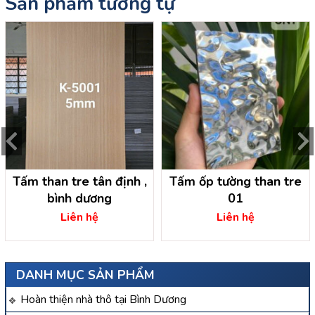
Sản phẩm tương tự
Tấm than tre tân định ,
Tấm ốp tường than tre
bình dương
01
Liên hệ
Liên hệ
DANH MỤC SẢN PHẨM
Hoàn thiện nhà thô tại Bình Dương