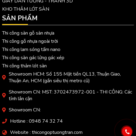
GIẤY DÁN TƯỜNG - TRANH 3D
KHO THẢM LÓT SÀN
SẢN PHẨM
Thi công sàn gỗ sàn nhựa
Thi công gỗ nhựa ngoài trời
Thi công lam sóng tấm nano
Thi công sàn gác lửng gác xép
Thi công thảm lót sàn
Showroom HCM: Số 155 Mặt tiền QL13, Thuận Giao,
Thuận An, HCM (gần siêu thị metro cũ)
Showroom CN: MST: 3702473972-001 - THI CÔNG: Các
tỉnh lân cận
Showroom CN:
Hotline : 0948 74 32 74
Website : thicongoptuongtran.com