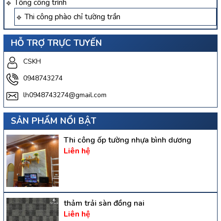
Tổng công trình
Thi công phào chỉ tường trần
HỖ TRỢ TRỰC TUYẾN
CSKH
0948743274
lh0948743274@gmail.com
SẢN PHẨM NỔI BẬT
Thi công ốp tường nhựa bình dương
Liên hệ
thảm trải sàn đồng nai
Liên hệ