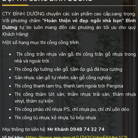
CTY BÌNH DƯƠNG chuyên các sản phẩm cao cấp,sang trọng.
Với phương châm
“Hoàn thiện vẻ đẹp ngôi nhà bạn”
Bình
Dương
tự tin luôn mang đến các phương án tối ưu cho quý
Khách Hàng!
Một số hạng mục thi công công trình
Thi công trần nhựa vân gỗ, thi công trần gỗ nhựa trong
nhà và ngoài trời
Thi công ốp tường vân gỗ, tấm ốp giả đá hoa cương
Sàn nhựa, sàn gỗ tự nhiên, sàn gỗ công nghiệp
Thi công thanh lam trụ, thanh lam ngoài trời Pergola
Thi công thảm lót sàn, thảm nhựa trải sàn, thảm nhựa
vinyl, thảm sự kiện
Thi công phào chỉ nhựa PS, chỉ nhựa pu, chỉ chỉ uốn dẻo
Thi công tủ nhựa, kệ nhựa, tủ bếp nhựa
Mọi thông tin liên hệ:
Mr Khánh 0948 74 32 74
Vị trí kho:
https://maps.app.goo.gl/UZd2CrVpoE6Mns1C9