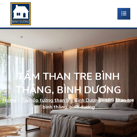
TẤM THAN TRE BÌNH
THẮNG, BÌNH DƯƠNG
Home
-
Tấm ốp tường than tre Bình Dương
-
tấm than tre
bình thắng, bình dương