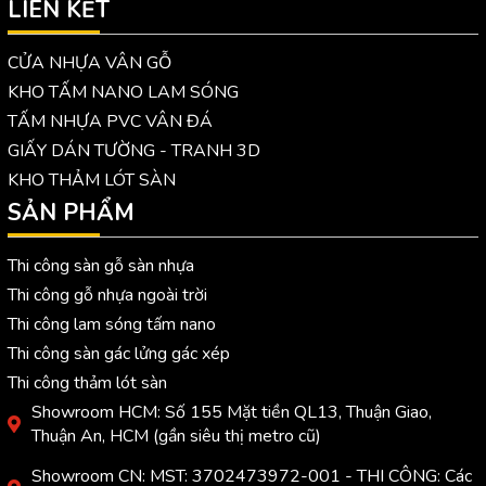
LIÊN KẾT
CỬA NHỰA VÂN GỖ
KHO TẤM NANO LAM SÓNG
TẤM NHỰA PVC VÂN ĐÁ
GIẤY DÁN TƯỜNG - TRANH 3D
KHO THẢM LÓT SÀN
SẢN PHẨM
Thi công sàn gỗ sàn nhựa
Thi công gỗ nhựa ngoài trời
Thi công lam sóng tấm nano
Thi công sàn gác lửng gác xép
Thi công thảm lót sàn
Showroom HCM: Số 155 Mặt tiền QL13, Thuận Giao,
Thuận An, HCM (gần siêu thị metro cũ)
Showroom CN: MST: 3702473972-001 - THI CÔNG: Các