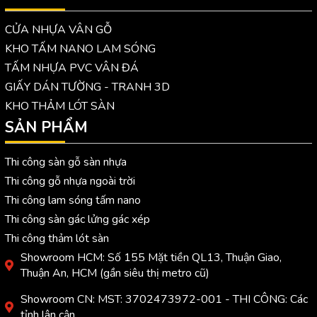
CỬA NHỰA VÂN GỖ
KHO TẤM NANO LAM SÓNG
TẤM NHỰA PVC VÂN ĐÁ
GIẤY DÁN TƯỜNG - TRANH 3D
KHO THẢM LÓT SÀN
SẢN PHẨM
Thi công sàn gỗ sàn nhựa
Thi công gỗ nhựa ngoài trời
Thi công lam sóng tấm nano
Thi công sàn gác lửng gác xép
Thi công thảm lót sàn
Showroom HCM: Số 155 Mặt tiền QL13, Thuận Giao,
Thuận An, HCM (gần siêu thị metro cũ)
Showroom CN: MST: 3702473972-001 - THI CÔNG: Các
tỉnh lân cận