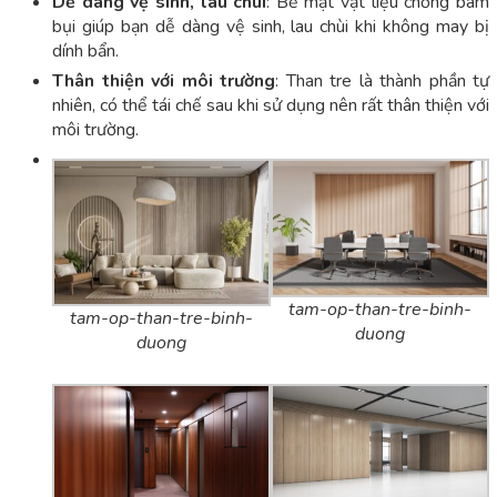
Dễ dàng vệ sinh, lau chùi
: Bề mặt vật liệu chống bám
bụi giúp bạn dễ dàng vệ sinh, lau chùi khi không may bị
dính bẩn.
Thân thiện với môi trường
: Than tre là thành phần tự
nhiên, có thể tái chế sau khi sử dụng nên rất thân thiện với
môi trường.
tam-op-than-tre-binh-
tam-op-than-tre-binh-
duong
duong