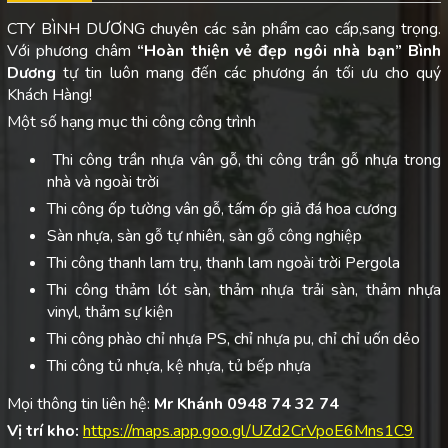
CTY BÌNH DƯƠNG chuyên các sản phẩm cao cấp,sang trọng.
Với phương châm
“Hoàn thiện vẻ đẹp ngôi nhà bạn”
Bình
Dương
tự tin luôn mang đến các phương án tối ưu cho quý
Khách Hàng!
Một số hạng mục thi công công trình
Thi công trần nhựa vân gỗ, thi công trần gỗ nhựa trong
nhà và ngoài trời
Thi công ốp tường vân gỗ, tấm ốp giả đá hoa cương
Sàn nhựa, sàn gỗ tự nhiên, sàn gỗ công nghiệp
Thi công thanh lam trụ, thanh lam ngoài trời Pergola
Thi công thảm lót sàn, thảm nhựa trải sàn, thảm nhựa
vinyl, thảm sự kiện
Thi công phào chỉ nhựa PS, chỉ nhựa pu, chỉ chỉ uốn dẻo
Thi công tủ nhựa, kệ nhựa, tủ bếp nhựa
Mọi thông tin liên hệ:
Mr Khánh 0948 74 32 74
Vị trí kho:
https://maps.app.goo.gl/UZd2CrVpoE6Mns1C9