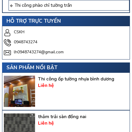
Thi công phào chỉ tường trần
HỖ TRỢ TRỰC TUYẾN
CSKH
0948743274
lh0948743274@gmail.com
SẢN PHẨM NỔI BẬT
Thi công ốp tường nhựa bình dương
Liên hệ
thảm trải sàn đồng nai
Liên hệ