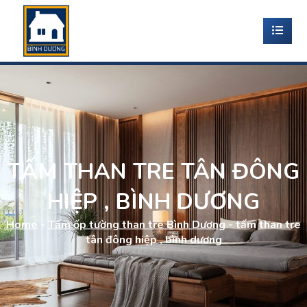
TẤM THAN TRE TÂN ĐÔNG
HIỆP , BÌNH DƯƠNG
Home
-
Tấm ốp tường than tre Bình Dương
-
tấm than tre
tân đông hiệp , bình dương