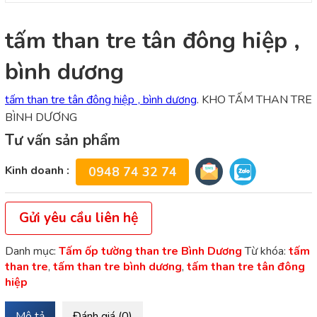
tấm than tre tân đông hiệp ,
bình dương
tấm than tre tân đông hiệp , bình dương
. KHO TẤM THAN TRE
BÌNH DƯƠNG
Tư vấn sản phẩm
Kinh doanh :
0948 74 32 74
Gửi yêu cầu liên hệ
Danh mục:
Tấm ốp tường than tre Bình Dương
Từ khóa:
tấm
than tre
,
tấm than tre bình dương
,
tấm than tre tân đông
hiệp
Mô tả
Đánh giá (0)