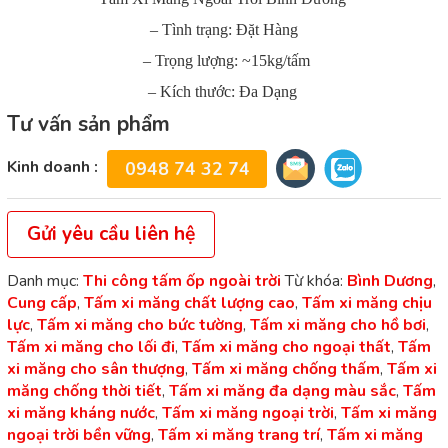
– Tình trạng: Đặt Hàng
– Trọng lượng: ~15kg/tấm
– Kích thước: Đa Dạng
Tư vấn sản phẩm
Kinh doanh :
0948 74 32 74
Gửi yêu cầu liên hệ
Danh mục:
Thi công tấm ốp ngoài trời
Từ khóa:
Bình Dương
,
Cung cấp
,
Tấm xi măng chất lượng cao
,
Tấm xi măng chịu
lực
,
Tấm xi măng cho bức tường
,
Tấm xi măng cho hồ bơi
,
Tấm xi măng cho lối đi
,
Tấm xi măng cho ngoại thất
,
Tấm
xi măng cho sân thượng
,
Tấm xi măng chống thấm
,
Tấm xi
măng chống thời tiết
,
Tấm xi măng đa dạng màu sắc
,
Tấm
xi măng kháng nước
,
Tấm xi măng ngoại trời
,
Tấm xi măng
ngoại trời bền vững
,
Tấm xi măng trang trí
,
Tấm xi măng