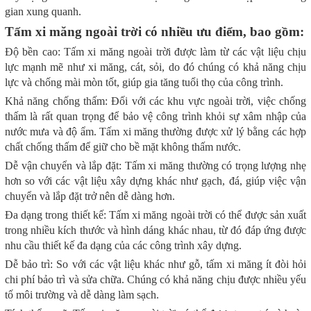
gian xung quanh.
Tấm xi măng ngoài trời có nhiều ưu điểm, bao gồm:
Độ bền cao: Tấm xi măng ngoài trời được làm từ các vật liệu chịu
lực mạnh mẽ như xi măng, cát, sỏi, do đó chúng có khả năng chịu
lực và chống mài mòn tốt, giúp gia tăng tuổi thọ của công trình.
Khả năng chống thấm: Đối với các khu vực ngoài trời, việc chống
thấm là rất quan trọng để bảo vệ công trình khỏi sự xâm nhập của
nước mưa và độ ẩm. Tấm xi măng thường được xử lý bằng các hợp
chất chống thấm để giữ cho bề mặt không thấm nước.
Dễ vận chuyển và lắp đặt: Tấm xi măng thường có trọng lượng nhẹ
hơn so với các vật liệu xây dựng khác như gạch, đá, giúp việc vận
chuyển và lắp đặt trở nên dễ dàng hơn.
Đa dạng trong thiết kế: Tấm xi măng ngoài trời có thể được sản xuất
trong nhiều kích thước và hình dáng khác nhau, từ đó đáp ứng được
nhu cầu thiết kế đa dạng của các công trình xây dựng.
Dễ bảo trì: So với các vật liệu khác như gỗ, tấm xi măng ít đòi hỏi
chi phí bảo trì và sửa chữa. Chúng có khả năng chịu được nhiều yếu
tố môi trường và dễ dàng làm sạch.