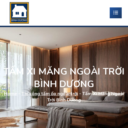
TẤM XI MĂNG NGOÀI TRỜI
BÌNH DƯƠNG
Home
-
Thi công tấm ốp ngoài trời
-
Tấm Xi Măng Ngoài
Trời Bình Dương