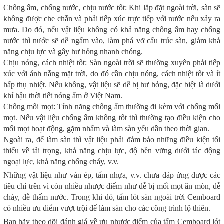
Chống ẩm, chống nước, chịu nước tốt: Khi lắp đặt ngoài trời, sàn sẽ
không được che chắn và phải tiếp xúc trực tiếp với nước nếu xảy ra
mưa. Do đó, nếu vật liệu không có khả năng chống ẩm hay chống
nước thì nước sẽ dễ ngấm vào, làm phá vỡ cấu trúc sàn, giảm khả
năng chịu lực và gây hư hỏng nhanh chóng.
Chịu nóng, cách nhiệt tốt: Sàn ngoài trời sẽ thường xuyên phải tiếp
xúc với ánh nắng mặt trời, do đó cần chịu nóng, cách nhiệt tốt và ít
hấp thụ nhiệt. Nếu không, vật liệu sẽ dễ bị hư hỏng, đặc biệt là dưới
khí hậu thời tiết nóng ẩm ở Việt Nam.
Chống mối mọt: Tính năng chống ẩm thường đi kèm với chống mối
mọt. Nếu vật liệu chống ẩm không tốt thì thường tạo điều kiện cho
mối mọt hoạt động, gặm nhấm và làm sàn yếu dần theo thời gian.
Ngoài ra, để làm sàn thì vật liệu phải đảm bảo những điều kiện tối
thiểu về tải trọng, khả năng chịu lực, độ bền vững dưới tác động
ngoại lực, khả năng chống cháy, v.v.
Những vật liệu như ván ép, tấm nhựa, v.v. chưa đáp ứng được các
tiêu chí trên vì còn nhiều nhược điểm như dễ bị mối mọt ăn mòn, dễ
cháy, dễ thấm nước. Trong khi đó, tấm lót sàn ngoài trời Cemboard
có nhiều ưu điểm vượt trội để làm sàn cho các công trình lộ thiên.
Bạn hãy theo dõi đánh giá về ưu nhược điểm của tấm Cemboard lót