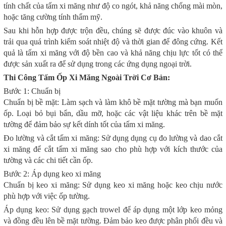
tính chất của tấm xi măng như độ co ngót, khả năng chống mài mòn,
hoặc tăng cường tính thẩm mỹ.
Sau khi hỗn hợp được trộn đều, chúng sẽ được đúc vào khuôn và
trải qua quá trình kiểm soát nhiệt độ và thời gian để đông cứng. Kết
quả là tấm xi măng với độ bền cao và khả năng chịu lực tốt có thể
được sản xuất ra để sử dụng trong các ứng dụng ngoại trời.
Thi Công Tấm Ốp Xi Măng Ngoài Trời Cơ Bản:
Bước 1: Chuẩn bị
Chuẩn bị bề mặt: Làm sạch và làm khô bề mặt tường mà bạn muốn
ốp. Loại bỏ bụi bẩn, dầu mỡ, hoặc các vật liệu khác trên bề mặt
tường để đảm bảo sự kết dính tốt của tấm xi măng.
Đo lường và cắt tấm xi măng: Sử dụng dụng cụ đo lường và dao cắt
xi măng để cắt tấm xi măng sao cho phù hợp với kích thước của
tường và các chi tiết cần ốp.
Bước 2: Áp dụng keo xi măng
Chuẩn bị keo xi măng: Sử dụng keo xi măng hoặc keo chịu nước
phù hợp với việc ốp tường.
Áp dụng keo: Sử dụng gạch trowel để áp dụng một lớp keo mỏng
và đồng đều lên bề mặt tường. Đảm bảo keo được phân phối đều và