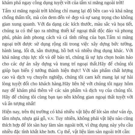
khám phá ngay công dụng tuyệt vời của tấm xi măng ngoài trời!
Tấm xi măng ngoài trời không chỉ mang lại độ bền cao và khả năng
chống thấm tốt, mà còn đem đến vẻ đẹp và sự sang trọng cho không
gian xung quanh. Với đa dạng các kích thước, màu sắc và họa tiết,
chúng ta có thể tạo ra những thiết kế ngoại thất độc đáo và phong
phú, phản ánh phong cách và cá tính riêng của bạn.Tấm xi măng
ngoại trời được sử dụng rộng rãi trong việc xây dựng bức tường,
hành lang, lối đi, sân thượng, hồ bơi và nhiều ứng dụng khác. Với
khả năng chịu lực tốt và dễ bảo trì, chúng là sự lựa chọn hoàn hảo
cho các dự án xây dựng và trang trí ngoại thất.Hãy để chúng tôi
giúp bạn biến ý tưởng thành hiện thực! Với sản phẩm chất lượng
cao và dịch vụ chuyên nghiệp, chúng tôi cam kết mang lại sự hài
lòng tuyệt đối cho khách hàng.Hãy liên hệ với chúng tôi ngay hôm
nay để khám phá thêm về các sản phẩm và dịch vụ của chúng tôi.
Hãy để chúng tôi cùng bạn tạo nên không gian ngoại thất tuyệt vời
và ấn tượng nhất!
Hiện nay, trên thị trường có khá nhiều vật liệu để lót sàn như ván ép,
tấm nhựa, nhựa giả gỗ, v.v. Tuy nhiên, không phải vật liệu nào cũng
thích hợp để lót sàn hay làm sàn ngoài trời, vì ứng dụng này yêu cầu
nhiều đặc tính khắt khe hơn. Cụ thể, vật liệu làm sàn ngoài trời cần: