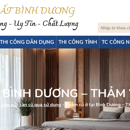
HẤT BÌNH DƯƠNG
g - Uy Tín - Chất Lượng
THI CÔNG DÂN DỤNG
THI CÔNG TỈNH
TC CÔNG N
I BÌNH DƯƠNG – THẢM
 sàn trải sàn cũ qua sử dụng
-
Thảm cũ ở tại Bình Dương – 