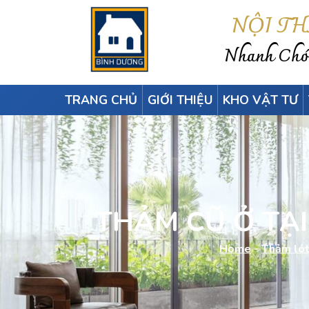
NỘI T
Nhanh Chón
TRANG CHỦ
GIỚI THIỆU
KHO VẬT TƯ
THẢM CŨ Ở TẠ
Home
-
Thảm lót