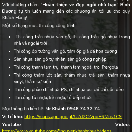
Với phương châm
“Hoàn thiện vẻ đẹp ngôi nhà bạn”
Bình
Dương
tự tin luôn mang đến các phương án tối ưu cho quý
Khách Hàng!
Một số hạng mục thi công công trình
Thi công trần nhựa vân gỗ, thi công trần gỗ nhựa trong
nhà và ngoài trời
Thi công ốp tường vân gỗ, tấm ốp giả đá hoa cương
Sàn nhựa, sàn gỗ tự nhiên, sàn gỗ công nghiệp
Thi công thanh lam trụ, thanh lam ngoài trời Pergola
Thi công thảm lót sàn, thảm nhựa trải sàn, thảm nhựa
vinyl, thảm sự kiện
Thi công phào chỉ nhựa PS, chỉ nhựa pu, chỉ chỉ uốn dẻo
Thi công tủ nhựa, kệ nhựa, tủ bếp nhựa
Mọi thông tin liên hệ:
Mr Khánh 0948 74 32 74
Vị trí kho:
https://maps.app.goo.gl/UZd2CrVpoE6Mns1C9
Youtube Video:
https://www.youtube.com/@nguyenkhanhnhua/videos