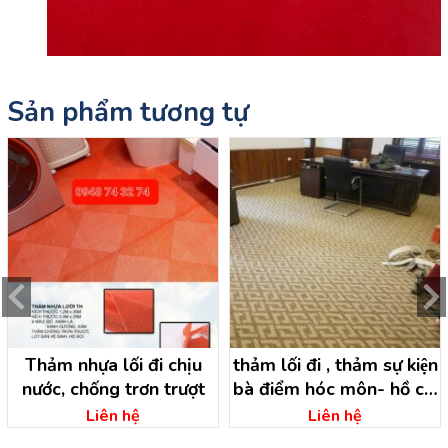
Sản phẩm tương tự
Thảm nhựa lối đi chịu
thảm lối đi , thảm sự kiện
nước, chống trơn trượt
bà điểm hóc môn- hồ chí
minh
Liên hệ
Liên hệ