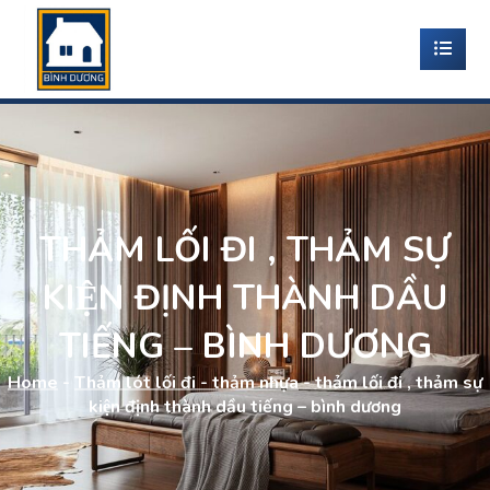
THẢM LỐI ĐI , THẢM SỰ
KIỆN ĐỊNH THÀNH DẦU
TIẾNG – BÌNH DƯƠNG
Home
-
Thảm lót lối đi - thảm nhựa
-
thảm lối đi , thảm sự
kiện định thành dầu tiếng – bình dương