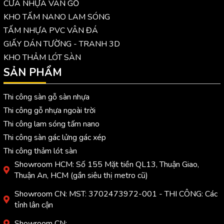
CỬA NHỰA VÂN GỖ
KHO TẤM NANO LAM SÓNG
TẤM NHỰA PVC VÂN ĐÁ
GIẤY DÁN TƯỜNG - TRANH 3D
KHO THẢM LÓT SÀN
SẢN PHẨM
Thi công sàn gỗ sàn nhựa
Thi công gỗ nhựa ngoài trời
Thi công lam sóng tấm nano
Thi công sàn gác lửng gác xép
Thi công thảm lót sàn
Showroom HCM: Số 155 Mặt tiền QL13, Thuận Giao,
Thuận An, HCM (gần siêu thị metro cũ)
Showroom CN: MST: 3702473972-001 - THI CÔNG: Các
tỉnh lân cận
Showroom CN: