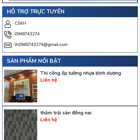
HỖ TRỢ TRỰC TUYẾN
CSKH
0948743274
lh0948743274@gmail.com
SẢN PHẨM NỔI BẬT
Thi công ốp tường nhựa bình dương
Liên hệ
thảm trải sàn đồng nai
Liên hệ