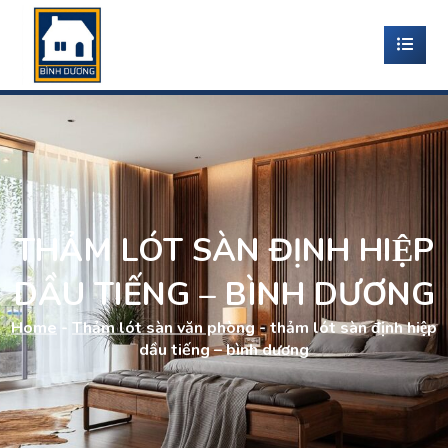
THẢM LÓT SÀN ĐỊNH HIỆP
DẦU TIẾNG – BÌNH DƯƠNG
Home
-
Thảm lót sàn văn phòng
-
thảm lót sàn định hiệp
dầu tiếng – bình dương