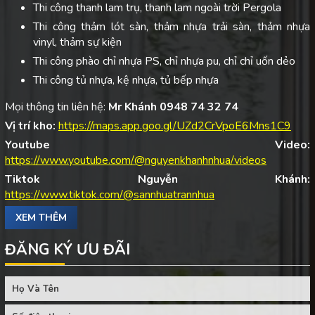
Thi công thanh lam trụ, thanh lam ngoài trời Pergola
Thi công thảm lót sàn, thảm nhựa trải sàn, thảm nhựa
vinyl, thảm sự kiện
Thi công phào chỉ nhựa PS, chỉ nhựa pu, chỉ chỉ uốn dẻo
Thi công tủ nhựa, kệ nhựa, tủ bếp nhựa
Mọi thông tin liên hệ:
Mr Khánh 0948 74 32 74
Vị trí kho:
https://maps.app.goo.gl/UZd2CrVpoE6Mns1C9
Youtube Video:
https://www.youtube.com/@nguyenkhanhnhua/videos
Tiktok Nguyễn Khánh:
https://www.tiktok.com/@sannhuatrannhua
XEM THÊM
ĐĂNG KÝ ƯU ĐÃI