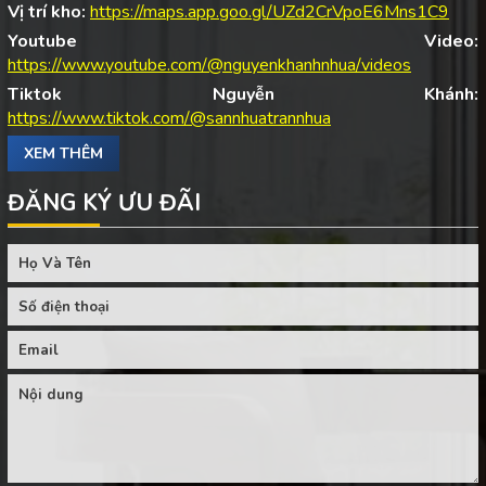
Vị trí kho:
https://maps.app.goo.gl/UZd2CrVpoE6Mns1C9
Youtube Video:
https://www.youtube.com/@nguyenkhanhnhua/videos
Tiktok Nguyễn Khánh:
https://www.tiktok.com/@sannhuatrannhua
XEM THÊM
ĐĂNG KÝ ƯU ĐÃI