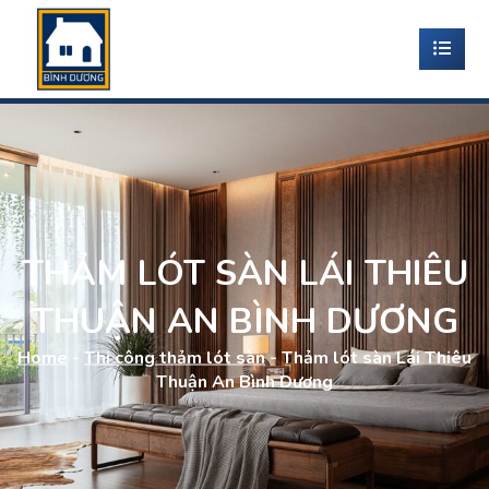
THẢM LÓT SÀN LÁI THIÊU
THUẬN AN BÌNH DƯƠNG
Home
-
Thi công thảm lót sàn
-
Thảm lót sàn Lái Thiêu
Thuận An Bình Dương