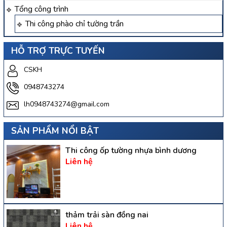
Tổng công trình
Thi công phào chỉ tường trần
HỖ TRỢ TRỰC TUYẾN
CSKH
0948743274
lh0948743274@gmail.com
SẢN PHẨM NỔI BẬT
Thi công ốp tường nhựa bình dương
Liên hệ
thảm trải sàn đồng nai
Liên hệ