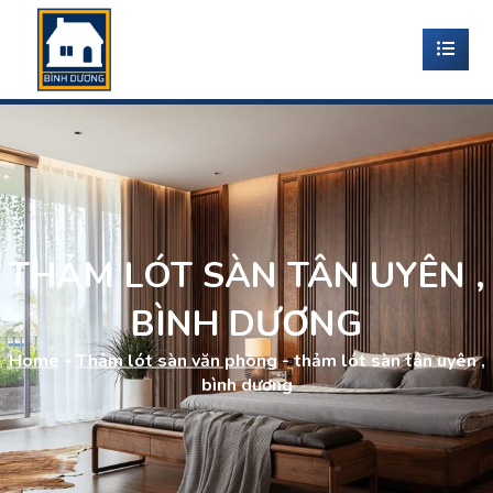
THẢM LÓT SÀN TÂN UYÊN ,
BÌNH DƯƠNG
Home
-
Thảm lót sàn văn phòng
-
thảm lót sàn tân uyên ,
bình dương