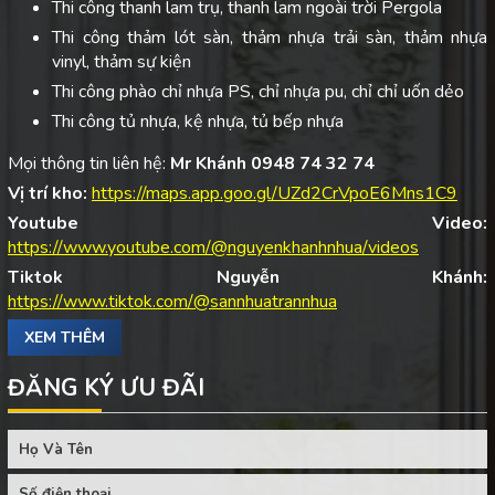
Thi công thanh lam trụ, thanh lam ngoài trời Pergola
Thi công thảm lót sàn, thảm nhựa trải sàn, thảm nhựa
vinyl, thảm sự kiện
Thi công phào chỉ nhựa PS, chỉ nhựa pu, chỉ chỉ uốn dẻo
Thi công tủ nhựa, kệ nhựa, tủ bếp nhựa
Mọi thông tin liên hệ:
Mr Khánh 0948 74 32 74
Vị trí kho:
https://maps.app.goo.gl/UZd2CrVpoE6Mns1C9
Youtube Video:
https://www.youtube.com/@nguyenkhanhnhua/videos
Tiktok Nguyễn Khánh:
https://www.tiktok.com/@sannhuatrannhua
XEM THÊM
ĐĂNG KÝ ƯU ĐÃI