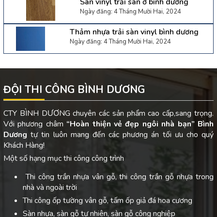
Sàn vinyl trải sàn ở bình dương
Ngày đăng: 4 Tháng Mười Hai, 2024
Thảm nhựa trải sàn vinyl bình dương
Ngày đăng: 4 Tháng Mười Hai, 2024
ĐỘI THI CÔNG BÌNH DƯƠNG
CTY BÌNH DƯƠNG chuyên các sản phẩm cao cấp,sang trọng.
Với phương châm
“Hoàn thiện vẻ đẹp ngôi nhà bạn”
Bình
Dương
tự tin luôn mang đến các phương án tối ưu cho quý
Khách Hàng!
Một số hạng mục thi công công trình
Thi công trần nhựa vân gỗ, thi công trần gỗ nhựa trong
nhà và ngoài trời
Thi công ốp tường vân gỗ, tấm ốp giả đá hoa cương
Sàn nhựa, sàn gỗ tự nhiên, sàn gỗ công nghiệp