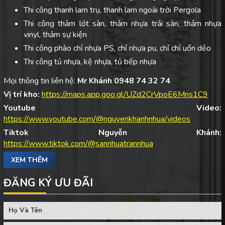
Thi công thanh lam trụ, thanh lam ngoài trời Pergola
Thi công thảm lót sàn, thảm nhựa trải sàn, thảm nhựa
vinyl, thảm sự kiện
Thi công phào chỉ nhựa PS, chỉ nhựa pu, chỉ chỉ uốn dẻo
Thi công tủ nhựa, kệ nhựa, tủ bếp nhựa
Mọi thông tin liên hệ:
Mr Khánh 0948 74 32 74
Vị trí kho:
https://maps.app.goo.gl/UZd2CrVpoE6Mns1C9
Youtube Video:
https://www.youtube.com/@nguyenkhanhnhua/videos
Tiktok Nguyễn Khánh:
https://www.tiktok.com/@sannhuatrannhua
XEM THÊM
ĐĂNG KÝ ƯU ĐÃI