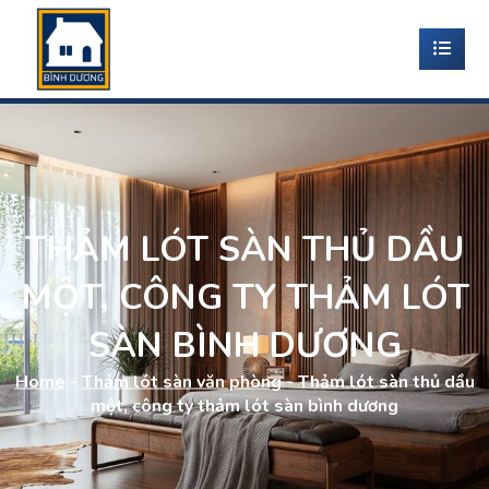
THẢM LÓT SÀN THỦ DẦU
MỘT, CÔNG TY THẢM LÓT
SÀN BÌNH DƯƠNG
Home
-
Thảm lót sàn văn phòng
-
Thảm lót sàn thủ dầu
một, công ty thảm lót sàn bình dương