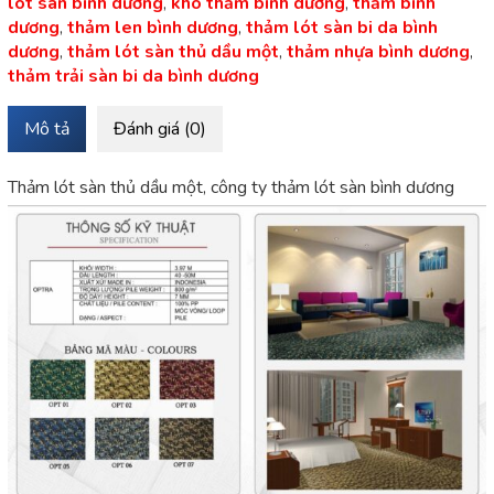
lót sàn bình dương
,
kho thảm bình dương
,
thảm bình
dương
,
thảm len bình dương
,
thảm lót sàn bi da bình
dương
,
thảm lót sàn thủ dầu một
,
thảm nhựa bình dương
,
thảm trải sàn bi da bình dương
Mô tả
Đánh giá (0)
Thảm lót sàn thủ dầu một, công ty thảm lót sàn bình dương