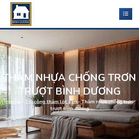
THẢM NHỰA CHỐNG TRƠN
TRƯỢT BÌNH DƯƠNG
Home
-
Thi công thảm lót sàn
-
Thảm nhựa chống trơn
trượt bình dương