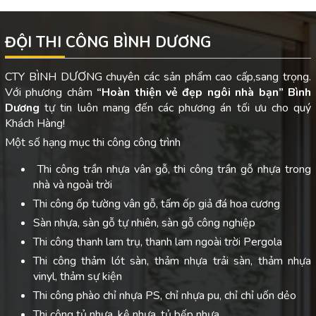
ĐỘI THI CÔNG BÌNH DƯƠNG
CTY BÌNH DƯƠNG chuyên các sản phẩm cao cấp,sang trọng.
Với phương châm
“Hoàn thiện vẻ đẹp ngôi nhà bạn”
Bình
Dương
tự tin luôn mang đến các phương án tối ưu cho quý
Khách Hàng!
Một số hạng mục thi công công trình
Thi công trần nhựa vân gỗ, thi công trần gỗ nhựa trong
nhà và ngoài trời
Thi công ốp tường vân gỗ, tấm ốp giả đá hoa cương
Sàn nhựa, sàn gỗ tự nhiên, sàn gỗ công nghiệp
Thi công thanh lam trụ, thanh lam ngoài trời Pergola
Thi công thảm lót sàn, thảm nhựa trải sàn, thảm nhựa
vinyl, thảm sự kiện
Thi công phào chỉ nhựa PS, chỉ nhựa pu, chỉ chỉ uốn dẻo
Thi công tủ nhựa, kệ nhựa, tủ bếp nhựa