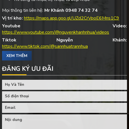
Mọi thông tin liên hệ:
Mr Khánh 0948 74 32 74
Vị trí kho:
https://maps.app.goo.gl/UZd2CrVpoE6Mns1C9
Youtube Video:
https://www.youtube.com/@nguyenkhanhnhua/videos
Tiktok Nguyễn Khánh:
https://www.tiktok.com/@sannhuatrannhua
XEM THÊM
ĐĂNG KÝ ƯU ĐÃI