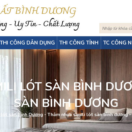
HẤT BÌNH DƯƠNG
g - Uy Tín - Chất Lượng
THI CÔNG DÂN DỤNG
THI CÔNG TỈNH
TC CÔNG N
LI LÓT SÀN BÌNH DƯƠN
SÀN BÌNH DƯƠNG
 lót sàn Bình Dương
-
Thảm nhựa simili lót sàn bình dương – 