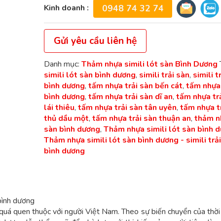
Kinh doanh :
0948 74 32 74
Gửi yêu cầu liên hệ
Danh mục:
Thảm nhựa simili lót sàn Bình Dương
simili lót sàn bình dương
,
simili trải sàn
,
simili t
bình dương
,
tấm nhựa trải sàn bến cát
,
tấm nhựa 
bình dương
,
tấm nhựa trải sàn dĩ an
,
tấm nhựa tr
lái thiêu
,
tấm nhựa trải sàn tân uyên
,
tấm nhựa t
thủ dầu một
,
tấm nhựa trải sàn thuận an
,
thảm n
sàn bình dương
,
Thảm nhựa simili lót sàn bình 
Thảm nhựa simili lót sàn bình dương - simili trả
bình dương
 bình dương
àn quá quen thuộc với người Việt Nam. Theo sự biến chuyển của thời