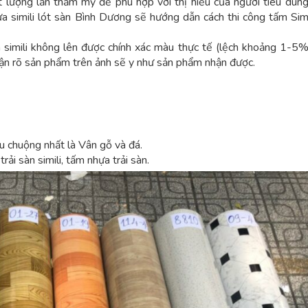
t lượng lẫn thẩm mỹ để phù hợp với thị hiếu của người tiêu dùng
 simili lót sàn Bình Dương sẽ hướng dẫn cách thi công tấm Simil
 simili không lên được chính xác màu thực tế (lệch khoảng 1-5%
ận rõ sản phẩm trên ảnh sẽ y như sản phẩm nhận được.
u chuộng nhất là Vân gỗ và đá.
rải sàn simili, tấm nhựa trải sàn.