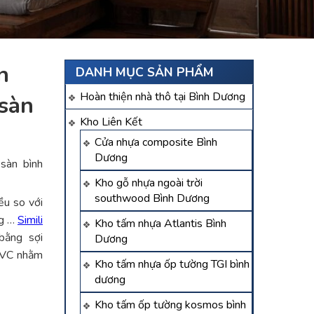
n
DANH MỤC SẢN PHẨM
Hoàn thiện nhà thô tại Bình Dương
 sàn
Kho Liên Kết
Cửa nhựa composite Bình
Dương
 sàn bình
Kho gỗ nhựa ngoài trời
southwood Bình Dương
ều so với
ng …
Simili
Kho tấm nhựa Atlantis Bình
bằng sợi
Dương
PVC nhằm
Kho tấm nhựa ốp tường TGI bình
dương
Kho tấm ốp tường kosmos bình