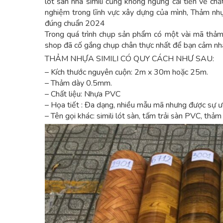
lót sàn nhà simili cũng không ngừng cải tiến về chấ
nghiệm trong lĩnh vực xây dựng của mình, Thảm nhựa
đúng chuẩn 2024
Trong quá trình chụp sản phẩm có một vài mã thảm
shop đã cố gắng chụp chân thực nhất để bạn cảm nh
THẢM NHỰA SIMILI CÓ QUY CÁCH NHƯ SAU:
– Kích thước nguyên cuộn: 2m x 30m hoặc 25m.
– Thảm dày 0.5mm.
– Chất liệu: Nhựa PVC
– Họa tiết : Đa dạng, nhiều mẫu mã nhưng được sự ư
– Tên gọi khác: simili lót sàn, tấm trải sàn PVC, thảm t