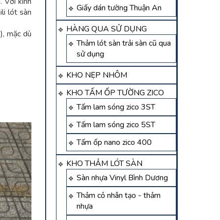
. Với kinh
Giấy dán tường Thuận An
i lót sàn
HÀNG QUA SỬ DỤNG
), mặc dù
Thảm lót sàn trải sàn cũ qua
sử dụng
KHO NẸP NHÔM
KHO TẤM ỐP TƯỜNG ZICO
Tấm lam sóng zico 3ST
Tấm lam sóng zico 5ST
Tấm ốp nano zico 400
KHO THẢM LÓT SÀN
Sàn nhựa Vinyl Bình Dương
Thảm cỏ nhân tạo - thảm
nhựa