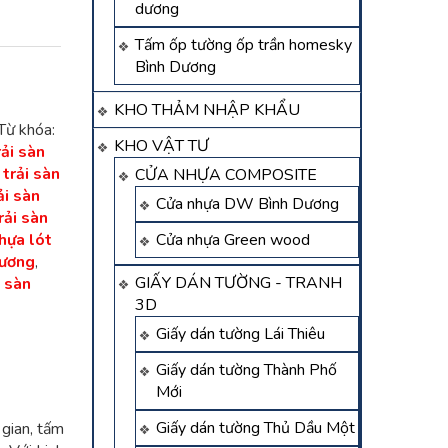
dương
Tấm ốp tường ốp trần homesky
Bình Dương
KHO THẢM NHẬP KHẨU
Từ khóa:
KHO VẬT TƯ
rải sàn
trải sàn
CỬA NHỰA COMPOSITE
ải sàn
Cửa nhựa DW Bình Dương
rải sàn
hựa lót
Cửa nhựa Green wood
dương
,
GIẤY DÁN TƯỜNG - TRANH
i sàn
3D
Giấy dán tường Lái Thiêu
Giấy dán tường Thành Phố
Mới
Giấy dán tường Thủ Dầu Một
 gian, tấm