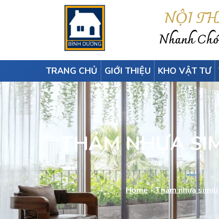
NỘI T
Nhanh Chón
TRANG CHỦ
GIỚI THIỆU
KHO VẬT TƯ
THẢM NHỰA SIMI
Home
-
Thảm nhựa simili