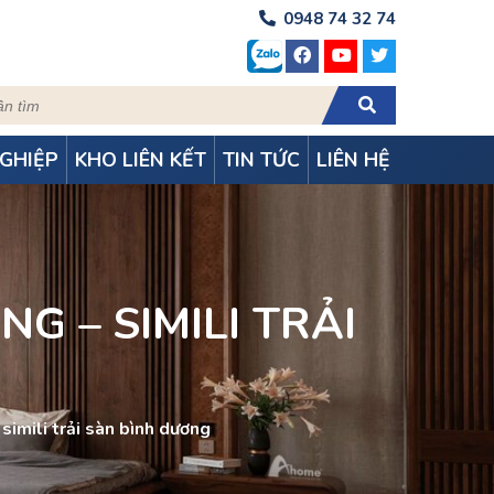
0948 74 32 74
GHIỆP
KHO LIÊN KẾT
TIN TỨC
LIÊN HỆ
G – SIMILI TRẢI
simili trải sàn bình dương