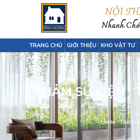
NỘI T
Nhanh Chón
TRANG CHỦ
GIỚI THIỆU
KHO VẬT TƯ
THẢM SỰ KIỆN , 
Home
-
Thảm lót