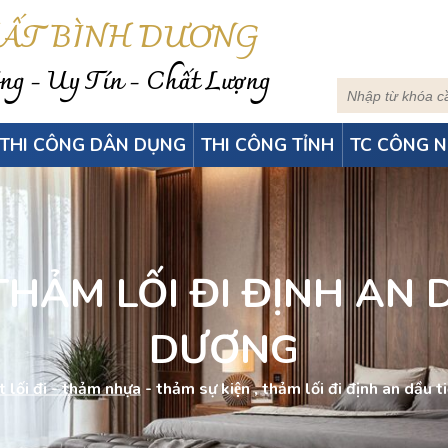
HẤT BÌNH DƯƠNG
g - Uy Tín - Chất Lượng
THI CÔNG DÂN DỤNG
THI CÔNG TỈNH
TC CÔNG N
THẢM LỐI ĐI ĐỊNH AN 
DƯƠNG
 lối đi - thảm nhựa
-
thảm sự kiện , thảm lối đi định an dầu 