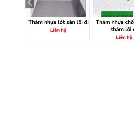
ăn phòng-
Thảm nhựa lót sàn lối đi
Thảm nhựa chốn
văn phòng
thảm lối 
Liên hệ
dương
ệ
Liên hệ