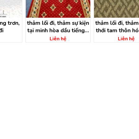
g trơn,
thảm lối đi, thảm sự kiện
thảm lối đi, thảm 
đi
tại minh hòa dầu tiếng –
thới tam thôn h
bình dương
hồ chí min
Liên hệ
Liên hệ