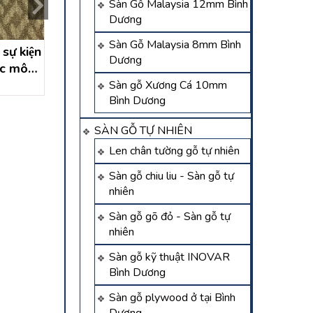
Sàn Gỗ Malaysia 12mm Bình
Dương
Sàn Gỗ Malaysia 8mm Bình
sự kiện
thảm lối đi, thảm sự kiện
Thảm nhựa lối đi
Dương
óc môn-
tân xuân hóc môn – hồ
nước, chống trơn
h
chí minh
Sàn gỗ Xương Cá 10mm
Liên hệ
Liên hệ
Bình Dương
SÀN GỖ TỰ NHIÊN
Len chân tường gỗ tự nhiên
Sàn gỗ chiu liu - Sàn gỗ tự
nhiên
Sàn gỗ gõ đỏ - Sàn gỗ tự
nhiên
Sàn gỗ kỹ thuật INOVAR
Bình Dương
Sàn gỗ plywood ở tại Bình