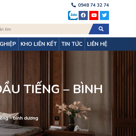
0948 74 32 74
GHIỆP
KHO LIÊN KẾT
TIN TỨC
LIÊN HỆ
DẦU TIẾNG – BÌNH
tiếng – bình dương