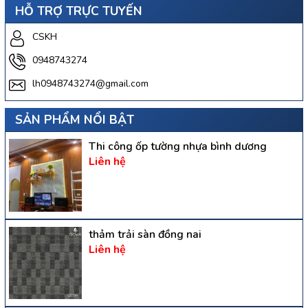
HỖ TRỢ TRỰC TUYẾN
CSKH
0948743274
lh0948743274@gmail.com
SẢN PHẨM NỔI BẬT
Thi công ốp tường nhựa bình dương
Liên hệ
thảm trải sàn đồng nai
Liên hệ