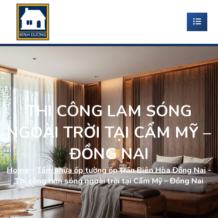
THI CÔNG LAM SÓNG
NGOÀI TRỜI TẠI CẨM MỸ –
ĐỒNG NAI
Home
-
Tấm nhựa ốp tường ốp trần Biên Hòa Đồng Nai
-
Thi công lam sóng ngoài trời tại Cẩm Mỹ – Đồng Nai