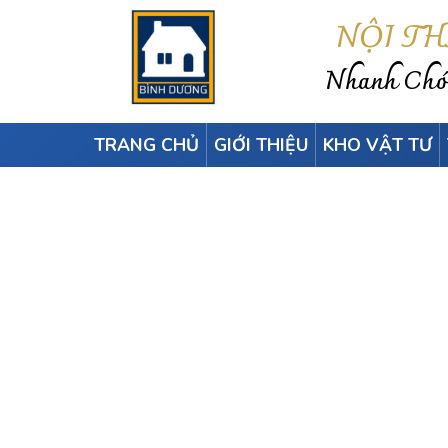
NỘI T
Nhanh Chón
TRANG CHỦ
GIỚI THIỆU
KHO VẬT TƯ
THI CÔNG LAM S
Home
-
Tấm nhựa ốp tườn