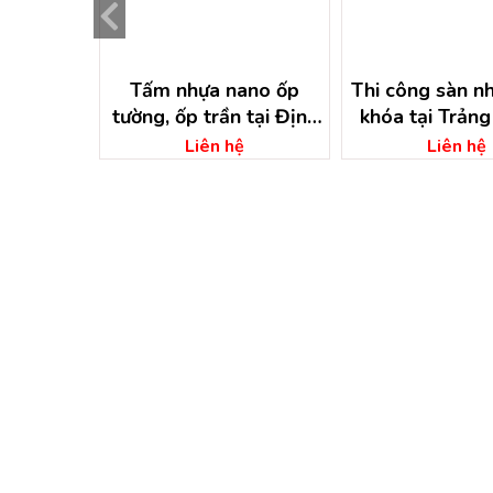
hựa hèm
Tấm nhựa nano ốp
Thi công sàn nh
ng Nhất –
tường, ốp trần tại Định
khóa tại Trả
ai
Quán – Đồng Nai
Đồng Na
ệ
Liên hệ
Liên hệ