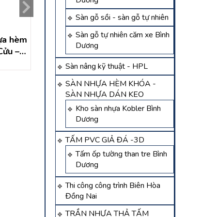
Dương
Sàn gỗ sồi - sàn gỗ tự nhiên
Sàn gỗ tự nhiên căm xe Bình
̣a hèm
Thi công sàn nhựa ngoài
Sàn nhựa hèm kho
Dương
Cửu –
trời tại Thống Nhất –
Tân Phú – Đồn
Đồng Nai
Liên hệ
Liên hệ
Sàn nâng kỹ thuật - HPL
SÀN NHỰA HÈM KHÓA -
SÀN NHỰA DÁN KEO
Kho sàn nhựa Kobler Bình
Dương
TẤM PVC GIẢ ĐÁ -3D
Tấm ốp tường than tre Bình
Dương
Thi công công trình Biên Hòa
Đồng Nai
TRẦN NHỰA THẢ TẤM