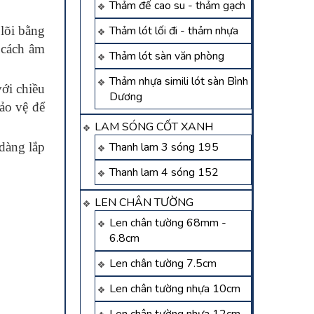
Thảm đế cao su - thảm gạch
lõi bằng
Thảm lót lối đi - thảm nhựa
à cách âm
Thảm lót sàn văn phòng
Thảm nhựa simili lót sàn Bình
ới chiều
Dương
ảo vệ để
LAM SÓNG CỐT XANH
 dàng lắp
Thanh lam 3 sóng 195
Thanh lam 4 sóng 152
LEN CHÂN TƯỜNG
Len chân tường 68mm -
6.8cm
Len chân tường 7.5cm
Len chân tường nhựa 10cm