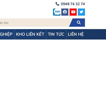
0948 74 32 74
GHIỆP
KHO LIÊN KẾT
TIN TỨC
LIÊN HỆ
̣I LONG KHÁNH –
i tại Long Khánh – Đồng Nai