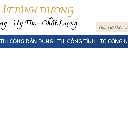
HẤT BÌNH DƯƠNG
g - Uy Tín - Chất Lượng
THI CÔNG DÂN DỤNG
THI CÔNG TỈNH
TC CÔNG N
ÓNG NGOÀI TRỜI TA
ĐỒNG NAI
g ốp trần Biên Hòa Đồng Nai
-
Thi công lam sóng ngoài trờ