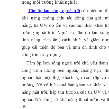
trong môi trường khắc nghiệt.
Tấm ốp lam sóng ngoài trời
có nhiều ưu đ
khả năng chống chịu tác động của gió, mư
nắng, tia UV, độ ẩm và các tác nhân khác t
trường ngoài trời. Ngoài ra, tấm ốp lam són
tính năng cách âm, cách nhiệt và giảm run
giúp cải thiện độ bền và tính ổn định cho 
công trình xây dựng.
Tấm ốp lam sóng ngoài trời chủ yếu dành 
công trình tường bên ngoài, chẳng hạn nh
ngoại thất biệt thự, khách sạn cao cấp và t
buồng. Nó có hiệu quả làm giảm sự phản xạ
nắng mặt trời, hấp thụ bức xạ của tia UV và 
ngoại. Nó cũng có khả năng thoát nước và 
tốt.