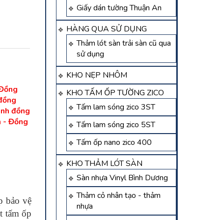
Giấy dán tường Thuận An
HÀNG QUA SỬ DỤNG
Thảm lót sàn trải sàn cũ qua
sử dụng
KHO NẸP NHÔM
 Đồng
KHO TẤM ỐP TƯỜNG ZICO
đồng
Tấm lam sóng zico 3ST
ánh đồng
h - Đồng
Tấm lam sóng zico 5ST
Tấm ốp nano zico 400
KHO THẢM LÓT SÀN
Sàn nhựa Vinyl Bình Dương
Thảm cỏ nhân tạo - thảm
p bảo vệ
nhựa
ột tấm ốp