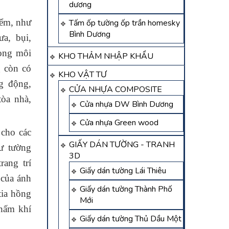
dương
iểm, như
Tấm ốp tường ốp trần homesky
Bình Dương
a, bụi,
rong môi
KHO THẢM NHẬP KHẨU
g còn có
KHO VẬT TƯ
g động,
CỬA NHỰA COMPOSITE
tòa nhà,
Cửa nhựa DW Bình Dương
Cửa nhựa Green wood
cho các
GIẤY DÁN TƯỜNG - TRANH
ư tường
3D
rang trí
Giấy dán tường Lái Thiêu
 của ánh
Giấy dán tường Thành Phố
tia hồng
Mới
thấm khí
Giấy dán tường Thủ Dầu Một