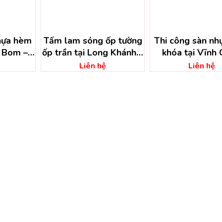
ựa hèm
Tấm lam sóng ốp tường
Thi công sàn như
ng Bom –
ốp trần tại Long Khánh –
khóa tại Vĩnh 
i
Đồng Nai
Đồng Nai
Liên hệ
Liên hệ