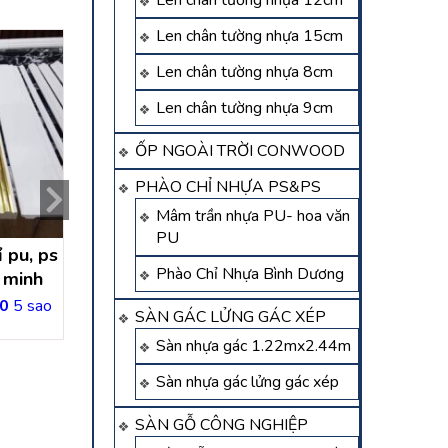
Len chân tường nhựa 12cm
Len chân tường nhựa 15cm
Len chân tường nhựa 8cm
Len chân tường nhựa 9cm
ỐP NGOÀI TRỜI CONWOOD
PHÀO CHỈ NHỰA PS&PS
Mâm trần nhựa PU- hoa văn
PU
̉ pu, ps
thi công tấm ốp than tre
thi công tấm ốp t
Phào Chỉ Nhựa Bình Dương
́ minh
quận 8 – hồ chí minh
dĩ an hồ chí m
0
5 sao
Được xếp hạng
5.00
5 sao
Liên hệ
SÀN GÁC LỬNG GÁC XÉP
Liên hệ
Sàn nhựa gác 1.22mx2.44m
Sàn nhựa gác lửng gác xép
SÀN GỖ CÔNG NGHIỆP