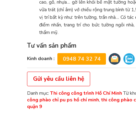
cao, gỗ, nhựa… gờ lên khỏi bề mặt tường ho
vữa trát (chỉ âm) vớ chiều rộng trung bình từ 1
vị trí bất kỳ như: trên tường, trần nhà… Có tác
điểm nhấn, trang trí cho bức tường ngôi nhà,
thẩm mỹ.
Tư vấn sản phẩm
Kinh doanh :
0948 74 32 74
Gửi yêu cầu liên hệ
Danh mục:
Thi công công trình Hồ Chí Minh
Từ kh
công phào chỉ pu ps hồ chí minh
,
thi công phào c
quận 9