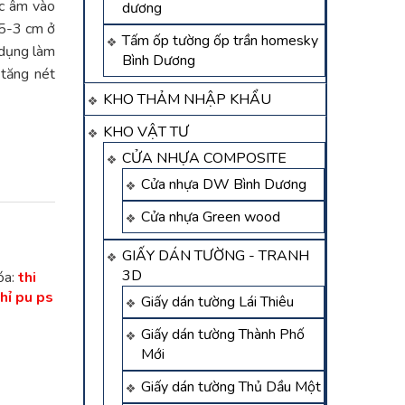
ặc âm vào
dương
,5-3 cm ở
Tấm ốp tường ốp trần homesky
 dụng làm
Bình Dương
 tăng nét
KHO THẢM NHẬP KHẨU
KHO VẬT TƯ
CỬA NHỰA COMPOSITE
Cửa nhựa DW Bình Dương
Cửa nhựa Green wood
GIẤY DÁN TƯỜNG - TRANH
3D
óa:
thi
hỉ pu ps
Giấy dán tường Lái Thiêu
Giấy dán tường Thành Phố
Mới
Giấy dán tường Thủ Dầu Một