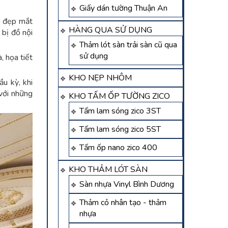
Giấy dán tường Thuận An
m đẹp mắt
HÀNG QUA SỬ DỤNG
 bị đồ nội
Thảm lót sàn trải sàn cũ qua
sử dụng
, họa tiết
KHO NẸP NHÔM
ầu kỳ, khi
 với những
KHO TẤM ỐP TƯỜNG ZICO
Tấm lam sóng zico 3ST
Tấm lam sóng zico 5ST
Tấm ốp nano zico 400
KHO THẢM LÓT SÀN
Sàn nhựa Vinyl Bình Dương
Thảm cỏ nhân tạo - thảm
nhựa