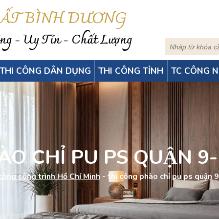
HẤT BÌNH DƯƠNG
g - Uy Tín - Chất Lượng
THI CÔNG DÂN DỤNG
THI CÔNG TỈNH
TC CÔNG N
O CHỈ PU PS QUẬN 9-
công công trình Hồ Chí Minh
-
thi công phào chỉ pu ps quận 9-