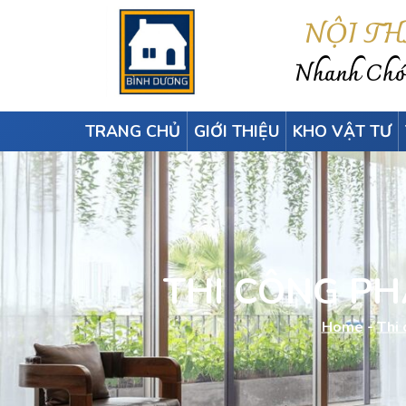
NỘI T
Nhanh Chón
TRANG CHỦ
GIỚI THIỆU
KHO VẬT TƯ
THI CÔNG PHÀ
Home
-
Thi 