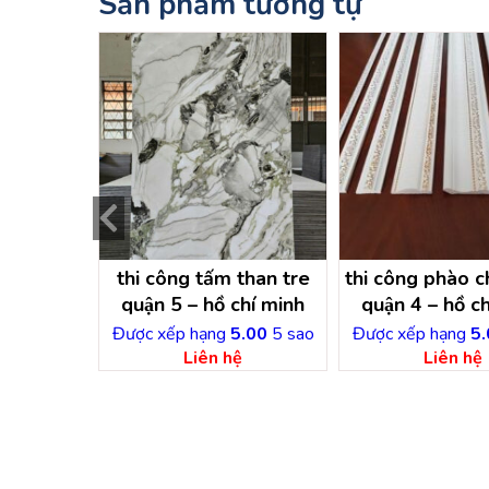
Sản phẩm tương tự
p than tre
thi công tấm than tre
thi công phào ch
̀ chí minh
quận 5 – hồ chí minh
quận 4 – hồ ch
ệ
Được xếp hạng
5.00
5 sao
Được xếp hạng
5.
Liên hệ
Liên hệ