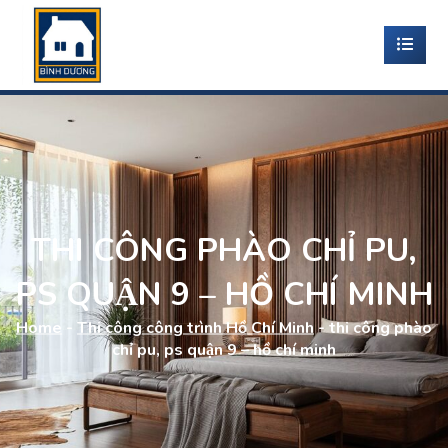
THI CÔNG PHÀO CHỈ PU,
PS QUẬN 9 – HỒ CHÍ MINH
Home
-
Thi công công trình Hồ Chí Minh
-
thi công phào
chỉ pu, ps quận 9 – hồ chí minh