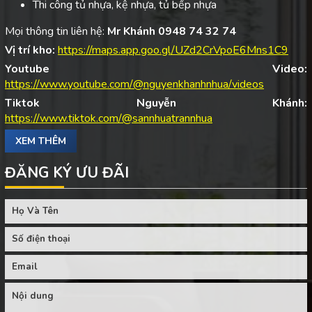
Thi công tủ nhựa, kệ nhựa, tủ bếp nhựa
Mọi thông tin liên hệ:
Mr Khánh 0948 74 32 74
Vị trí kho:
https://maps.app.goo.gl/UZd2CrVpoE6Mns1C9
Youtube Video:
https://www.youtube.com/@nguyenkhanhnhua/videos
Tiktok Nguyễn Khánh:
https://www.tiktok.com/@sannhuatrannhua
XEM THÊM
ĐĂNG KÝ ƯU ĐÃI