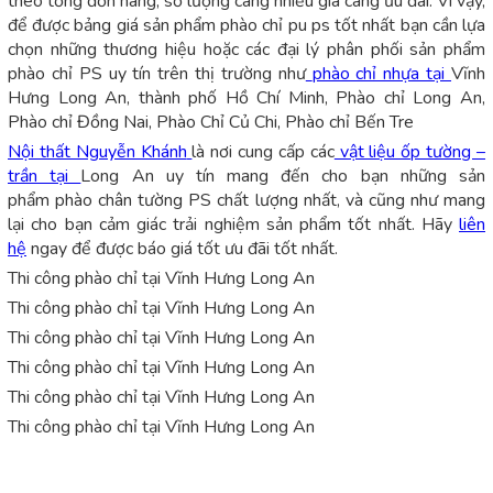
theo tổng đơn hàng, số lượng càng nhiều giá càng ưu đãi. Vì vậy,
để được bảng giá sản phẩm phào chỉ pu ps tốt nhất bạn cần lựa
chọn những thương hiệu hoặc các đại lý phân phối sản phẩm
phào chỉ PS uy tín trên thị trường như
phào chỉ nhựa tại
Vĩnh
Hưng Long An, thành phố Hồ Chí Minh, Phào chỉ Long An,
Phào chỉ Đồng Nai, Phào Chỉ Củ Chi, Phào chỉ Bến Tre
Nội thất Nguyễn Khánh
là nơi cung cấp các
vật liệu ốp tường –
trần tại
Long An uy tín mang đến cho bạn những sản
phẩm phào chân tường PS chất lượng nhất, và cũng như mang
lại cho bạn cảm giác trải nghiệm sản phẩm tốt nhất. Hãy
liên
hệ
ngay để được báo giá tốt ưu đãi tốt nhất.
Thi công phào chỉ tại Vĩnh Hưng Long An
Thi công phào chỉ tại Vĩnh Hưng Long An
Thi công phào chỉ tại Vĩnh Hưng Long An
Thi công phào chỉ tại Vĩnh Hưng Long An
Thi công phào chỉ tại Vĩnh Hưng Long An
Thi công phào chỉ tại Vĩnh Hưng Long An