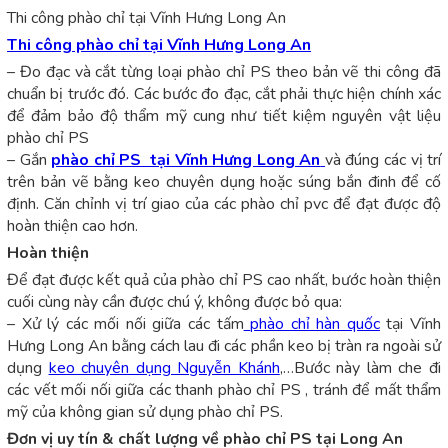
Thi công phào chỉ tại Vĩnh Hưng Long An
Thi công phào chỉ tại Vĩnh Hưng Long An
– Đo đạc và cắt từng loại phào chỉ PS theo bản vẽ thi công đã
chuẩn bị trước đó. Các bước đo đạc, cắt phải thực hiện chính xác
để đảm bảo độ thẩm mỹ cung như tiết kiệm nguyên vật liệu
phào chỉ PS
– Gắn
phào chỉ
PS tại Vĩnh Hưng Long An
và đúng các vị trí
trên bản vẽ bằng keo chuyên dụng hoặc súng bắn đinh để cố
định. Căn chỉnh vị trí giao của các phào chỉ pvc để đạt được độ
hoàn thiện cao hơn.
Hoàn thiện
Để đạt được kết quả của phào chỉ PS cao nhất, bước hoàn thiện
cuối cùng này cần được chú ý, không được bỏ qua:
– Xử lý các mối nối giữa các tấm
phào chỉ hàn quốc
tại Vĩnh
Hưng Long An bằng cách lau đi các phần keo bị tràn ra ngoài sử
dụng
keo chuyên dụng Nguyễn Khánh
,…Bước này làm che đi
các vết mối nối giữa các thanh phào chỉ PS , tránh để mất thẩm
mỹ của không gian sử dụng phào chỉ PS.
Đơn vị uy tín & chất lượng về phào chỉ PS tại Long An