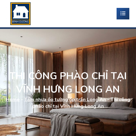
THI CÔNG PHÀO CHỈ TẠI
VĨNH HƯNG LONG AN
Home
-
Tấm nhựa ốp tường ốp trần Long An
-
Thi công
phào chỉ tại Vĩnh Hưng Long An