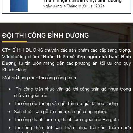
Thảm nhựa trải sàn vinyl bình dương
Ngày đăng: 4 Tháng Mười Hai, 2024
ĐỘI THI CÔNG BÌNH DƯƠNG
CTY BÌNH DƯƠNG chuyên các sản phẩm cao cấp,sang trọng.
Với phương châm
“Hoàn thiện vẻ đẹp ngôi nhà bạn”
Bình
Dương
tự tin luôn mang đến các phương án tối ưu cho quý
Khách Hàng!
Một số hạng mục thi công công trình
Thi công trần nhựa vân gỗ, thi công trần gỗ nhựa trong
nhà và ngoài trời
Thi công ốp tường vân gỗ, tấm ốp giả đá hoa cương
Sàn nhựa, sàn gỗ tự nhiên, sàn gỗ công nghiệp
Thi công thanh lam trụ, thanh lam ngoài trời Pergola
Thi công thảm lót sàn, thảm nhựa trải sàn, thảm nhựa