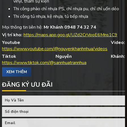
vinyl, thảm sự kiện
Thi công phào chỉ nhựa PS, chỉ nhựa pu, chỉ chỉ uốn dẻo
Thi công tủ nhựa, kệ nhựa, tủ bếp nhựa
Mọi thông tin liên hệ:
Mr Khánh 0948 74 32 74
Vị trí kho:
https://maps.app.goo.gl/UZd2CrVpoE6Mns1C9
Youtube Video:
https://www.youtube.com/@nguyenkhanhnhua/videos
Tiktok Nguyễn Khánh:
https://www.tiktok.com/@sannhuatrannhua
XEM THÊM
ĐĂNG KÝ ƯU ĐÃI