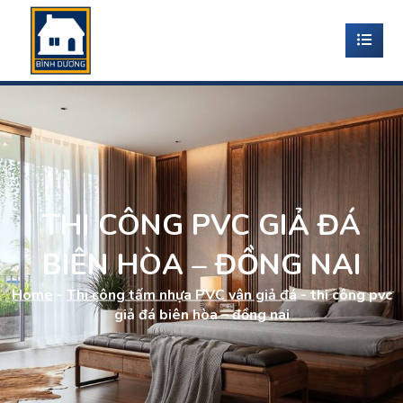
THI CÔNG PVC GIẢ ĐÁ
BIÊN HÒA – ĐỒNG NAI
Home
-
Thi công tấm nhựa PVC vân giả đá
-
thi công pvc
giả đá biên hòa – đồng nai