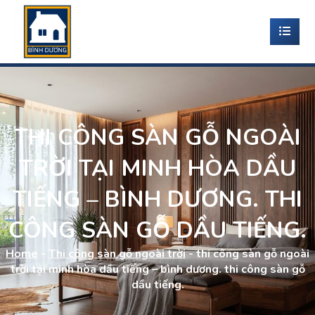
THI CÔNG SÀN GỖ NGOÀI
TRỜI TẠI MINH HÒA DẦU
TIẾNG – BÌNH DƯƠNG. THI
CÔNG SÀN GỖ DẦU TIẾNG.
Home
-
Thi công sàn gỗ ngoài trời
-
thi công sàn gỗ ngoài
trời tại minh hòa dầu tiếng – bình dương. thi công sàn gỗ
dầu tiếng.