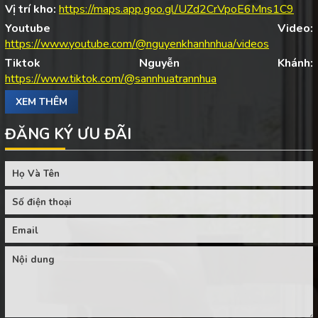
Vị trí kho:
https://maps.app.goo.gl/UZd2CrVpoE6Mns1C9
Youtube Video:
https://www.youtube.com/@nguyenkhanhnhua/videos
Tiktok Nguyễn Khánh:
https://www.tiktok.com/@sannhuatrannhua
XEM THÊM
ĐĂNG KÝ ƯU ĐÃI