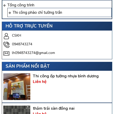
Tổng công trình
Thi công phào chỉ tường trần
HỖ TRỢ TRỰC TUYẾN
CSKH
0948743274
lh0948743274@gmail.com
SẢN PHẨM NỔI BẬT
Thi công ốp tường nhựa bình dương
Liên hệ
thảm trải sàn đồng nai