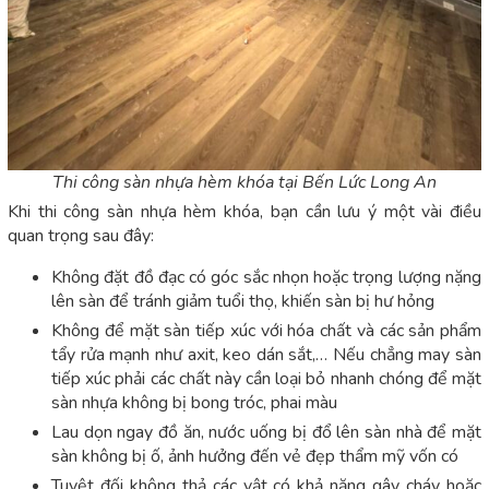
Thi công sàn nhựa hèm khóa tại Bến Lức Long An
Khi thi công sàn nhựa hèm khóa, bạn cần lưu ý một vài điều
quan trọng sau đây:
Không đặt đồ đạc có góc sắc nhọn hoặc trọng lượng nặng
lên sàn để tránh giảm tuổi thọ, khiến sàn bị hư hỏng
Không để mặt sàn tiếp xúc với hóa chất và các sản phẩm
tẩy rửa mạnh như axit, keo dán sắt,… Nếu chẳng may sàn
tiếp xúc phải các chất này cần loại bỏ nhanh chóng để mặt
sàn nhựa không bị bong tróc, phai màu
Lau dọn ngay đồ ăn, nước uống bị đổ lên sàn nhà để mặt
sàn không bị ố, ảnh hưởng đến vẻ đẹp thẩm mỹ vốn có
Tuyệt đối không thả các vật có khả năng gây cháy hoặc