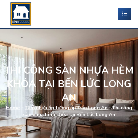
THI CÔNG SÀN NHỰA HÈM
KHÓA TẠI BẾN LỨC LONG
AN
Home
-
Tấm nhựa ốp tường ốp trần Long An
-
Thi công
sàn nhựa hèm khóa tại Bến Lức Long An