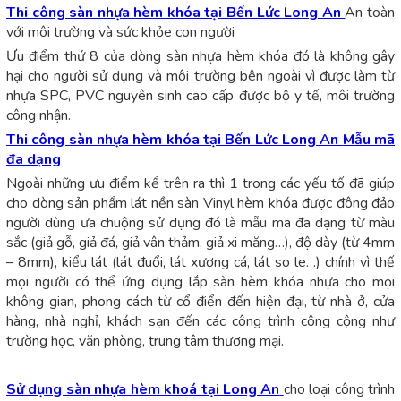
Thi công sàn nhựa hèm khóa tại Bến Lức Long An
An toàn
với môi trường và sức khỏe con người
Ưu điểm thứ 8 của dòng sàn nhựa hèm khóa đó là không gây
hại cho người sử dụng và môi trường bên ngoài vì được làm từ
nhựa SPC, PVC nguyên sinh cao cấp được bộ y tế, môi trường
công nhận.
Thi công sàn nhựa hèm khóa tại Bến Lức Long An
Mẫu mã
đa dạng
Ngoài những ưu điểm kể trên ra thì 1 trong các yếu tố đã giúp
cho dòng sản phẩm lát nền sàn Vinyl hèm khóa được đông đảo
người dùng ưa chuộng sử dụng đó là mẫu mã đa dạng từ màu
sắc (giả gỗ, giả đá, giả vân thảm, giả xi măng…), độ dày (từ 4mm
– 8mm), kiểu lát (lát đuổi, lát xương cá, lát so le…) chính vì thế
mọi người có thể ứng dụng lắp sàn hèm khóa nhựa cho mọi
không gian, phong cách từ cổ điển đến hiện đại, từ nhà ở, cửa
hàng, nhà nghỉ, khách sạn đến các công trình công cộng như
trường học, văn phòng, trung tâm thương mại.
Sử dụng sàn nhựa hèm khoá tại Long An
cho loại công trình