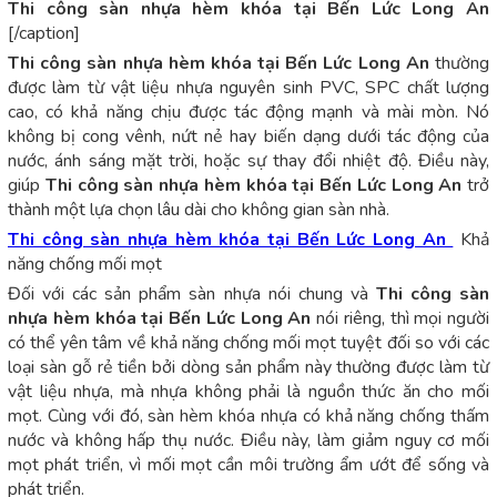
Thi công sàn nhựa hèm khóa tại Bến Lức Long An
[/caption]
Thi công sàn nhựa hèm khóa tại Bến Lức Long An
thường
được làm từ vật liệu nhựa nguyên sinh PVC, SPC chất lượng
cao, có khả năng chịu được tác động mạnh và mài mòn. Nó
không bị cong vênh, nứt nẻ hay biến dạng dưới tác động của
nước, ánh sáng mặt trời, hoặc sự thay đổi nhiệt độ. Điều này,
giúp
Thi công sàn nhựa hèm khóa tại Bến Lức Long An
trở
thành một lựa chọn lâu dài cho không gian sàn nhà.
Thi công sàn nhựa hèm khóa tại Bến Lức Long An
Khả
năng chống mối mọt
Đối với các sản phẩm sàn nhựa nói chung và
Thi công sàn
nhựa hèm khóa tại Bến Lức Long An
nói riêng, thì mọi người
có thể yên tâm về khả năng chống mối mọt tuyệt đối so với các
loại sàn gỗ rẻ tiền bởi dòng sản phẩm này thường được làm từ
vật liệu nhựa, mà nhựa không phải là nguồn thức ăn cho mối
mọt. Cùng với đó, sàn hèm khóa nhựa có khả năng chống thấm
nước và không hấp thụ nước. Điều này, làm giảm nguy cơ mối
mọt phát triển, vì mối mọt cần môi trường ẩm ướt để sống và
phát triển.