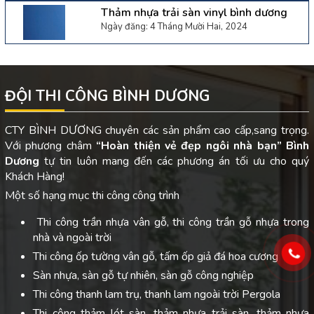
Thảm nhựa trải sàn vinyl bình dương
Ngày đăng: 4 Tháng Mười Hai, 2024
ĐỘI THI CÔNG BÌNH DƯƠNG
CTY BÌNH DƯƠNG chuyên các sản phẩm cao cấp,sang trọng.
Với phương châm
“Hoàn thiện vẻ đẹp ngôi nhà bạn”
Bình
Dương
tự tin luôn mang đến các phương án tối ưu cho quý
Khách Hàng!
Một số hạng mục thi công công trình
Thi công trần nhựa vân gỗ, thi công trần gỗ nhựa trong
nhà và ngoài trời
Thi công ốp tường vân gỗ, tấm ốp giả đá hoa cương
Sàn nhựa, sàn gỗ tự nhiên, sàn gỗ công nghiệp
Thi công thanh lam trụ, thanh lam ngoài trời Pergola
Thi công thảm lót sàn, thảm nhựa trải sàn, thảm nhựa