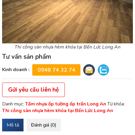
Thi công sàn nhựa hèm khóa tại Bến Lức Long An
Tư vấn sản phẩm
Kinh doanh :
0948 74 32 74
Gửi yêu cầu liên hệ
Danh mục:
Tấm nhựa ốp tường ốp trần Long An
Từ khóa:
Thi công sàn nhựa hèm khóa tại Bến Lức Long An
Mô tả
Đánh giá (0)