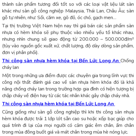
thành sản phẩm tương đối tốt so với các loại vật liệu lát sàn
khác như sàn gỗ công nghiệp Malaysia, Thái Lan, Châu Âu; sàn
gỗ tự nhiên, như: Sồi, căm xe, gõ đỏ, óc chó, gạch men…
Tại thị trường Việt Nam hiện nay thì giá bán các sản phẩm sàn
nhựa có hèm khóa sẽ phụ thuộc vào nhiều yếu tố khác nhau,
nhưng nhìn chung sẽ giao động từ 200.000 – 500.000đ/m²
(tùy vào nguồn gốc xuất xứ, chất lượng, độ dày dòng sản phẩm,
đơn vị phân phối).
Thi công sàn nhựa hèm khóa tại Bến Lức Long An
Chống
cháy lan
Một trong những ưa điểm được các chuyên gia trong lĩnh vực thi
công nội thất đánh giá cao về sàn nhựa hèm khóa đó là khả
năng chống cháy lan trong trường hợp gia đình có hiện tượng bị
chập cháy về điện hay từ các tác nhân khác gây chập cháy nhà.
Thi công sàn nhựa hèm khóa tại Bến Lức Long An
Cũng giống như sàn gỗ công nghiệp thì khi thi công sàn nhựa
hèm khóa được trải 1 lớp lót sẵn cao su hoặc xốp bạc giúp cho
quá trình đi lại của mọi người có cảm giác êm chân, ấm chân
trong mùa đông buốt giá và mát chân trong mùa hè nóng lực.