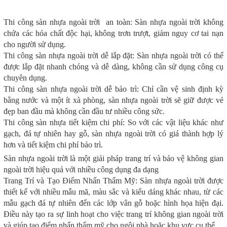
Thi công sàn nhựa ngoài trời an toàn: Sàn nhựa ngoài trời không
chứa các hóa chất độc hại, không trơn trượt, giảm nguy cơ tai nạn
cho người sử dụng.
Thi công sàn nhựa ngoài trời dễ lắp đặt: Sàn nhựa ngoài trời có thể
được lắp đặt nhanh chóng và dễ dàng, không cần sử dụng công cụ
chuyên dụng.
Thi công sàn nhựa ngoài trời dễ bảo trì: Chỉ cần vệ sinh định kỳ
bằng nước và một ít xà phòng, sàn nhựa ngoài trời sẽ giữ được vẻ
đẹp ban đầu mà không cần đầu tư nhiều công sức.
Thi công sàn nhựa tiết kiệm chi phí: So với các vật liệu khác như
gạch, đá tự nhiên hay gỗ, sàn nhựa ngoài trời có giá thành hợp lý
hơn và tiết kiệm chi phí bảo trì.
Sàn nhựa ngoài trời là một giải pháp trang trí và bảo vệ không gian
ngoài trời hiệu quả với nhiều công dụng đa dạng
Trang Trí và Tạo Điểm Nhấn Thẩm Mỹ: Sàn nhựa ngoài trời được
thiết kế với nhiều mẫu mã, màu sắc và kiểu dáng khác nhau, từ các
mẫu gạch đá tự nhiên đến các lớp vân gỗ hoặc hình họa hiện đại.
Điều này tạo ra sự linh hoạt cho việc trang trí không gian ngoài trời
và giúp tạo điểm nhấn thẩm mỹ cho ngôi nhà hoặc khu vực cụ thể.