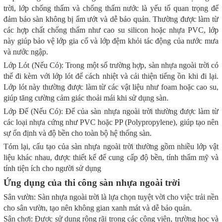
trời, lớp chống thấm và chống thấm nước là yếu tố quan trọng để
đảm bảo sàn không bị ẩm ướt và dễ bảo quản. Thường được làm từ
các hợp chất chống thấm như cao su silicon hoặc nhựa PVC, lớp
này giúp bảo vệ lớp gia cố và lớp đệm khỏi tác động của nước mưa
và nước ngập.
Lớp Lót (Nếu Có): Trong một số trường hợp, sàn nhựa ngoài trời có
thể đi kèm với lớp lót để cách nhiệt và cải thiện tiếng ồn khi đi lại.
Lớp lót này thường được làm từ các vật liệu như foam hoặc cao su,
giúp tăng cường cảm giác thoải mái khi sử dụng sàn.
Lớp Đế (Nếu Có): Đế của sàn nhựa ngoài trời thường được làm từ
các loại nhựa cứng như PVC hoặc PP (Polypropylene), giúp tạo nên
sự ổn định và độ bền cho toàn bộ hệ thống sàn.
Tóm lại, cấu tạo của sàn nhựa ngoài trời thường gồm nhiều lớp vật
liệu khác nhau, được thiết kế để cung cấp độ bền, tính thẩm mỹ và
tính tiện ích cho người sử dụng
Ứng dụng của thi công sàn nhựa ngoài trời
Sân vườn: Sàn nhựa ngoài trời là lựa chọn tuyệt vời cho việc trải nền
cho sân vườn, tạo nên không gian xanh mát và dễ bảo quản.
Sân chơi: Được sử dụng rộng rãi trong các công viên, trường học và