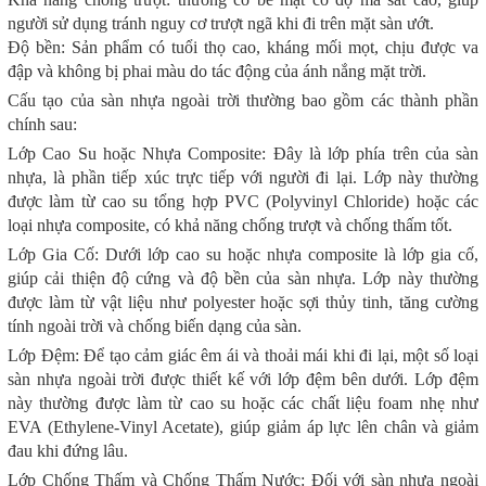
người sử dụng tránh nguy cơ trượt ngã khi đi trên mặt sàn ướt.
Độ bền: Sản phẩm có tuổi thọ cao, kháng mối mọt, chịu được va
đập và không bị phai màu do tác động của ánh nắng mặt trời.
Cấu tạo của sàn nhựa ngoài trời thường bao gồm các thành phần
chính sau:
Lớp Cao Su hoặc Nhựa Composite: Đây là lớp phía trên của sàn
nhựa, là phần tiếp xúc trực tiếp với người đi lại. Lớp này thường
được làm từ cao su tổng hợp PVC (Polyvinyl Chloride) hoặc các
loại nhựa composite, có khả năng chống trượt và chống thấm tốt.
Lớp Gia Cố: Dưới lớp cao su hoặc nhựa composite là lớp gia cố,
giúp cải thiện độ cứng và độ bền của sàn nhựa. Lớp này thường
được làm từ vật liệu như polyester hoặc sợi thủy tinh, tăng cường
tính ngoài trời và chống biến dạng của sàn.
Lớp Đệm: Để tạo cảm giác êm ái và thoải mái khi đi lại, một số loại
sàn nhựa ngoài trời được thiết kế với lớp đệm bên dưới. Lớp đệm
này thường được làm từ cao su hoặc các chất liệu foam nhẹ như
EVA (Ethylene-Vinyl Acetate), giúp giảm áp lực lên chân và giảm
đau khi đứng lâu.
Lớp Chống Thấm và Chống Thấm Nước: Đối với sàn nhựa ngoài