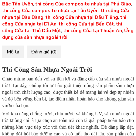
Bắc Tân Uyên
,
thi công Cửa composite nhựa tại Phú Giáo
,
thi công Cửa composite nhựa tại Tân Uyên
,
thi công Cửa
nhựa tại Bàu Bàng
,
thi công Cửa nhựa tại Dầu Tiếng
,
thi
công Cửa nhựa tại Dĩ An
,
thi công Cửa tại Bến Cát
,
thi
công Cửa tại Thủ Dầu Một
,
thi công Cửa tại Thuận An
,
Ứng
dụng của sàn nhựa ngoài trời
Mô tả
Đánh giá (0)
Thi Công Sàn Nhựa Ngoài Trời
Chào mừng bạn đến với sự tiện lợi và đẳng cấp của sàn nhựa ngoài
trời! Tại đây, chúng tôi tự hào giới thiệu dòng sản phẩm sàn nhựa
ngoài trời chất lượng cao, được thiết kế để mang lại vẻ đẹp tự nhiên
và độ bền vững bền bỉ, tạo điểm nhấn hoàn hảo cho không gian sân
vườn của bạn.
Với khả năng chống trượt, chịu nước và kháng UV, sàn nhựa ngoài
trời không chỉ là lựa chọn an toàn mà còn là giải pháp hoàn hảo cho
những khu vực tiếp xúc với thời tiết khắc nghiệt. Dễ dàng lắp đặt,
không đòi hỏi bảo dưỡng cao và có tuổi thọ dài lâu, sản phẩm của