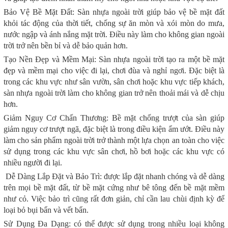
Bảo Vệ Bề Mặt Đất: Sàn nhựa ngoài trời giúp bảo vệ bề mặt đất
khỏi tác động của thời tiết, chống sự ăn mòn và xói mòn do mưa,
nước ngập và ánh nắng mặt trời. Điều này làm cho không gian ngoài
trời trở nên bền bỉ và dễ bảo quản hơn.
Tạo Nền Đẹp và Mềm Mại: Sàn nhựa ngoài trời tạo ra một bề mặt
đẹp và mềm mại cho việc đi lại, chơi đùa và nghỉ ngơi. Đặc biệt là
trong các khu vực như sân vườn, sân chơi hoặc khu vực tiếp khách,
sàn nhựa ngoài trời làm cho không gian trở nên thoải mái và dễ chịu
hơn.
Giảm Nguy Cơ Chấn Thương: Bề mặt chống trượt của sàn giúp
giảm nguy cơ trượt ngã, đặc biệt là trong điều kiện ẩm ướt. Điều này
làm cho sản phẩm ngoài trời trở thành một lựa chọn an toàn cho việc
sử dụng trong các khu vực sân chơi, hồ bơi hoặc các khu vực có
nhiều người đi lại.
Dễ Dàng Lắp Đặt và Bảo Trì: được lắp đặt nhanh chóng và dễ dàng
trên mọi bề mặt đất, từ bề mặt cứng như bê tông đến bề mặt mềm
như cỏ. Việc bảo trì cũng rất đơn giản, chỉ cần lau chùi định kỳ để
loại bỏ bụi bẩn và vết bẩn.
Sử Dụng Đa Dạng: có thể được sử dụng trong nhiều loại không