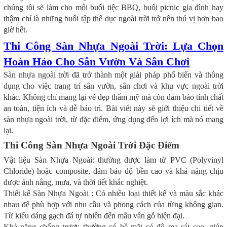
chúng tôi sẽ làm cho mỗi buổi tiệc BBQ, buổi picnic gia đình hay
thậm chí là những buổi tập thể dục ngoài trời trở nên thú vị hơn bao
giờ hết.
Thi Công Sàn Nhựa Ngoài Trời: Lựa Chọn
Hoàn Hảo Cho Sân Vườn Và Sân Chơi
Sàn nhựa ngoài trời đã trở thành một giải pháp phổ biến và thông
dụng cho việc trang trí sân vườn, sân chơi và khu vực ngoài trời
khác. Không chỉ mang lại vẻ đẹp thẩm mỹ mà còn đảm bảo tính chất
an toàn, tiện ích và dễ bảo trì. Bài viết này sẽ giới thiệu chi tiết về
sàn nhựa ngoài trời, từ đặc điểm, ứng dụng đến lợi ích mà nó mang
lại.
Thi Công Sàn Nhựa Ngoài Trời Đặc Điểm
Vật liệu Sàn Nhựa Ngoài: thường được làm từ PVC (Polyvinyl
Chloride) hoặc composite, đảm bảo độ bền cao và khả năng chịu
được ánh nắng, mưa, và thời tiết khắc nghiệt.
Thiết kế Sàn Nhựa Ngoài : Có nhiều loại thiết kế và màu sắc khác
nhau để phù hợp với nhu cầu và phong cách của từng không gian.
Từ kiểu dáng gạch đá tự nhiên đến mẫu vân gỗ hiện đại.
Khả năng chống trượt: thường có bề mặt có độ ma sát cao, giúp