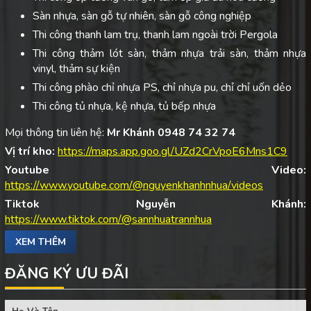
Sàn nhựa, sàn gỗ tự nhiên, sàn gỗ công nghiệp
Thi công thanh lam trụ, thanh lam ngoài trời Pergola
Thi công thảm lót sàn, thảm nhựa trải sàn, thảm nhựa
vinyl, thảm sự kiện
Thi công phào chỉ nhựa PS, chỉ nhựa pu, chỉ chỉ uốn dẻo
Thi công tủ nhựa, kệ nhựa, tủ bếp nhựa
Mọi thông tin liên hệ:
Mr Khánh 0948 74 32 74
Vị trí kho:
https://maps.app.goo.gl/UZd2CrVpoE6Mns1C9
Youtube Video:
https://www.youtube.com/@nguyenkhanhnhua/videos
Tiktok Nguyễn Khánh:
https://www.tiktok.com/@sannhuatrannhua
XEM THÊM
ĐĂNG KÝ ƯU ĐÃI