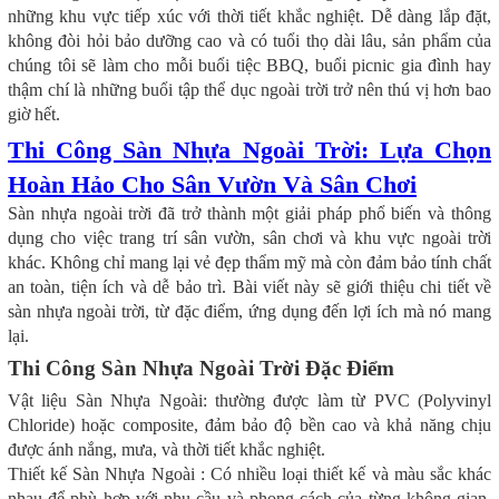
những khu vực tiếp xúc với thời tiết khắc nghiệt. Dễ dàng lắp đặt,
không đòi hỏi bảo dưỡng cao và có tuổi thọ dài lâu, sản phẩm của
chúng tôi sẽ làm cho mỗi buổi tiệc BBQ, buổi picnic gia đình hay
thậm chí là những buổi tập thể dục ngoài trời trở nên thú vị hơn bao
giờ hết.
Thi Công Sàn Nhựa Ngoài Trời: Lựa Chọn
Hoàn Hảo Cho Sân Vườn Và Sân Chơi
Sàn nhựa ngoài trời đã trở thành một giải pháp phổ biến và thông
dụng cho việc trang trí sân vườn, sân chơi và khu vực ngoài trời
khác. Không chỉ mang lại vẻ đẹp thẩm mỹ mà còn đảm bảo tính chất
an toàn, tiện ích và dễ bảo trì. Bài viết này sẽ giới thiệu chi tiết về
sàn nhựa ngoài trời, từ đặc điểm, ứng dụng đến lợi ích mà nó mang
lại.
Thi Công Sàn Nhựa Ngoài Trời Đặc Điểm
Vật liệu Sàn Nhựa Ngoài: thường được làm từ PVC (Polyvinyl
Chloride) hoặc composite, đảm bảo độ bền cao và khả năng chịu
được ánh nắng, mưa, và thời tiết khắc nghiệt.
Thiết kế Sàn Nhựa Ngoài : Có nhiều loại thiết kế và màu sắc khác
nhau để phù hợp với nhu cầu và phong cách của từng không gian.