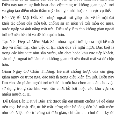
Điều này tạo ra sự linh hoạt cho việc trang trí không gian ngoài trời
và giúp tạo điểm nhấn thẩm mỹ cho ngôi nhà hoặc khu vực cụ thể.
Bảo Vệ Bề Mặt Đất: Sàn nhựa ngoài trời giúp bảo vệ bề mặt đất
khỏi tác động của thời tiết, chống sự ăn mòn và xói mòn do mưa,
nước ngập và ánh nắng mặt trời. Điều này làm cho không gian ngoài
trời trở nên bền bỉ và dễ bảo quản hơn.
Tạo Nền Đẹp và Mềm Mại: Sàn nhựa ngoài trời tạo ra một bề mặt
đẹp và mềm mại cho việc đi lại, chơi đùa và nghỉ ngơi. Đặc biệt là
trong các khu vực như sân vườn, sân chơi hoặc khu vực tiếp khách,
sàn nhựa ngoài trời làm cho không gian trở nên thoải mái và dễ chịu
hơn.
Giảm Nguy Cơ Chấn Thương: Bề mặt chống trượt của sàn giúp
giảm nguy cơ trượt ngã, đặc biệt là trong điều kiện ẩm ướt. Điều này
làm cho sản phẩm ngoài trời trở thành một lựa chọn an toàn cho việc
sử dụng trong các khu vực sân chơi, hồ bơi hoặc các khu vực có
nhiều người đi lại.
Dễ Dàng Lắp Đặt và Bảo Trì: được lắp đặt nhanh chóng và dễ dàng
trên mọi bề mặt đất, từ bề mặt cứng như bê tông đến bề mặt mềm
như cỏ. Việc bảo trì cũng rất đơn giản, chỉ cần lau chùi định kỳ để