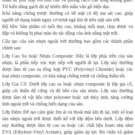
Từ kiểu dáng gạch đá tự nhiên đến mẫu vân gỗ hiện đại.
Khả năng chống trượt: thường có bề mặt có độ ma sát cao, giúp
người sử dụng tránh nguy cơ trượt ngã khi đi trên mặt sàn ướt.
Độ bền: Sản phẩm có tuổi thọ cao, kháng mối mọt, chịu được va
đập và không bị phai màu do tác động của ánh nắng mặt trời.
Cấu tạo của sàn nhựa ngoài trời thường bao gồm các thành phần
chính sau:
Lớp Cao Su hoặc Nhựa Composite: Đây là lớp phía trên của sàn
nhựa, là phần tiếp xúc trực tiếp với người đi lại. Lớp này thường
được làm từ cao su tổng hợp PVC (Polyvinyl Chloride) hoặc các
loại nhựa composite, có khả năng chống trượt và chống thấm tốt.
Lớp Gia Cố: Dưới lớp cao su hoặc nhựa composite là lớp gia cố,
giúp cải thiện độ cứng và độ bền của sàn nhựa. Lớp này thường
được làm từ vật liệu như polyester hoặc sợi thủy tinh, tăng cường
tính ngoài trời và chống biến dạng của sàn.
Lớp Đệm: Để tạo cảm giác êm ái và thoải mái khi đi lại, một số loại
sàn nhựa ngoài trời được thiết kế với lớp đệm bên dưới. Lớp đệm
này thường được làm từ cao su hoặc các chất liệu foam nhẹ như
EVA (Ethylene-Vinyl Acetate), giúp giảm áp lực lên chân và giảm