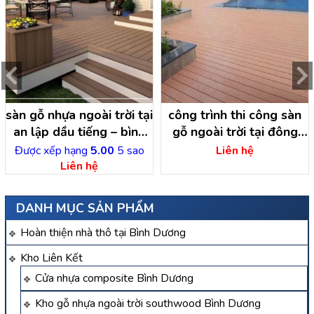
sàn gỗ nhựa ngoài trời tại
công trình thi công sàn
an lập dầu tiếng – bình
gỗ ngoài trời tại đông
dương
thạnh hóc môn- hồ chí
Được xếp hạng
5.00
5 sao
Liên hệ
minh
Liên hệ
DANH MỤC SẢN PHẨM
Hoàn thiện nhà thô tại Bình Dương
Kho Liên Kết
Cửa nhựa composite Bình Dương
Kho gỗ nhựa ngoài trời southwood Bình Dương