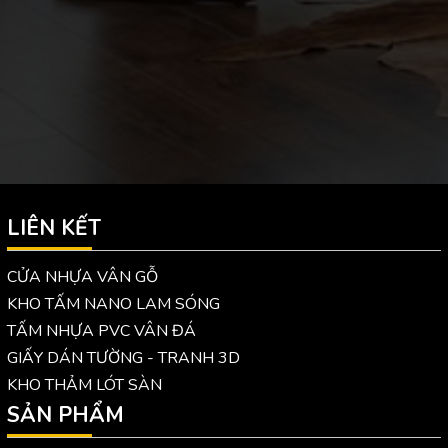
LIÊN KẾT
CỬA NHỰA VÂN GỖ
KHO TẤM NANO LAM SÓNG
TẤM NHỰA PVC VÂN ĐÁ
GIẤY DÁN TƯỜNG - TRANH 3D
KHO THẢM LÓT SÀN
SẢN PHẨM