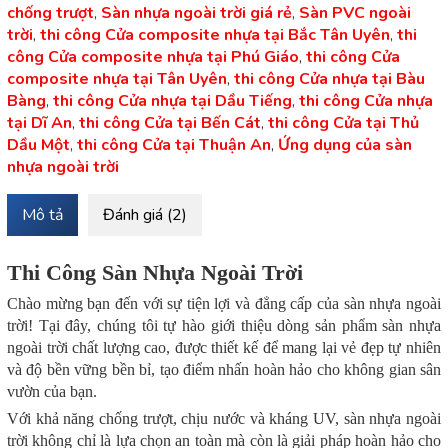
chống trượt
,
Sàn nhựa ngoài trời giá rẻ
,
Sàn PVC ngoài
trời
,
thi công Cửa composite nhựa tại Bắc Tân Uyên
,
thi
công Cửa composite nhựa tại Phú Giáo
,
thi công Cửa
composite nhựa tại Tân Uyên
,
thi công Cửa nhựa tại Bàu
Bàng
,
thi công Cửa nhựa tại Dầu Tiếng
,
thi công Cửa nhựa
tại Dĩ An
,
thi công Cửa tại Bến Cát
,
thi công Cửa tại Thủ
Dầu Một
,
thi công Cửa tại Thuận An
,
Ứng dụng của sàn
nhựa ngoài trời
Mô tả
Đánh giá (2)
Thi Công Sàn Nhựa Ngoài Trời
Chào mừng bạn đến với sự tiện lợi và đẳng cấp của sàn nhựa ngoài
trời! Tại đây, chúng tôi tự hào giới thiệu dòng sản phẩm sàn nhựa
ngoài trời chất lượng cao, được thiết kế để mang lại vẻ đẹp tự nhiên
và độ bền vững bền bỉ, tạo điểm nhấn hoàn hảo cho không gian sân
vườn của bạn.
Với khả năng chống trượt, chịu nước và kháng UV, sàn nhựa ngoài
trời không chỉ là lựa chọn an toàn mà còn là giải pháp hoàn hảo cho