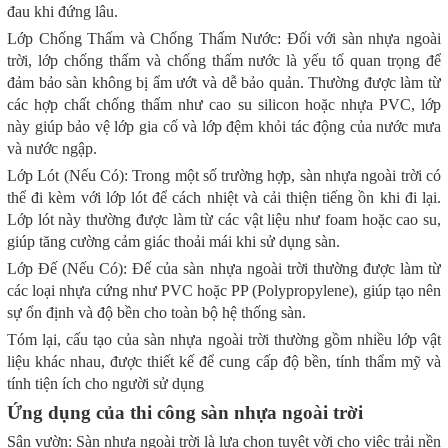
đau khi đứng lâu.
Lớp Chống Thấm và Chống Thấm Nước: Đối với sàn nhựa ngoài
trời, lớp chống thấm và chống thấm nước là yếu tố quan trọng để
đảm bảo sàn không bị ẩm ướt và dễ bảo quản. Thường được làm từ
các hợp chất chống thấm như cao su silicon hoặc nhựa PVC, lớp
này giúp bảo vệ lớp gia cố và lớp đệm khỏi tác động của nước mưa
và nước ngập.
Lớp Lót (Nếu Có): Trong một số trường hợp, sàn nhựa ngoài trời có
thể đi kèm với lớp lót để cách nhiệt và cải thiện tiếng ồn khi đi lại.
Lớp lót này thường được làm từ các vật liệu như foam hoặc cao su,
giúp tăng cường cảm giác thoải mái khi sử dụng sàn.
Lớp Đế (Nếu Có): Đế của sàn nhựa ngoài trời thường được làm từ
các loại nhựa cứng như PVC hoặc PP (Polypropylene), giúp tạo nên
sự ổn định và độ bền cho toàn bộ hệ thống sàn.
Tóm lại, cấu tạo của sàn nhựa ngoài trời thường gồm nhiều lớp vật
liệu khác nhau, được thiết kế để cung cấp độ bền, tính thẩm mỹ và
tính tiện ích cho người sử dụng
Ứng dụng của thi công sàn nhựa ngoài trời
Sân vườn: Sàn nhựa ngoài trời là lựa chọn tuyệt vời cho việc trải nền