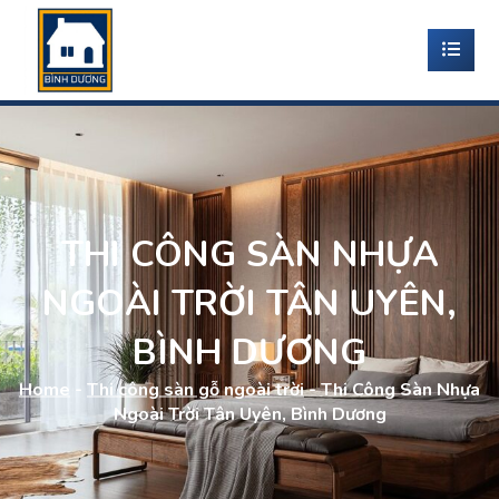
THI CÔNG SÀN NHỰA
NGOÀI TRỜI TÂN UYÊN,
BÌNH DƯƠNG
Home
-
Thi công sàn gỗ ngoài trời
-
Thi Công Sàn Nhựa
Ngoài Trời Tân Uyên, Bình Dương