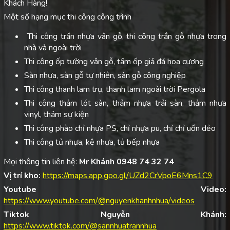
Khách Hàng!
Một số hạng mục thi công công trình
Thi công trần nhựa vân gỗ, thi công trần gỗ nhựa trong
nhà và ngoài trời
Thi công ốp tường vân gỗ, tấm ốp giả đá hoa cương
Sàn nhựa, sàn gỗ tự nhiên, sàn gỗ công nghiệp
Thi công thanh lam trụ, thanh lam ngoài trời Pergola
Thi công thảm lót sàn, thảm nhựa trải sàn, thảm nhựa
vinyl, thảm sự kiện
Thi công phào chỉ nhựa PS, chỉ nhựa pu, chỉ chỉ uốn dẻo
Thi công tủ nhựa, kệ nhựa, tủ bếp nhựa
Mọi thông tin liên hệ:
Mr Khánh 0948 74 32 74
Vị trí kho:
https://maps.app.goo.gl/UZd2CrVpoE6Mns1C9
Youtube Video:
https://www.youtube.com/@nguyenkhanhnhua/videos
Tiktok Nguyễn Khánh:
https://www.tiktok.com/@sannhuatrannhua