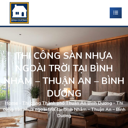
THI CÔNG SÀN NHỰA
NGOÀI TRỜI TẠI BÌNH
NHÂM – THUẬN AN – BÌNH
DƯƠNG
Home
-
Thi công Thành phố Thuận An Bình Dương
-
Thi
công sàn nhựa ngoài trời tại Bình Nhâm – Thuận An – Bình
Dương