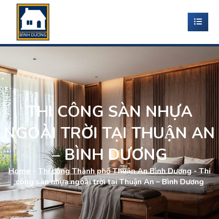
THI CÔNG SÀN NHỰA
NGOÀI TRỜI TẠI THUẬN AN
– BÌNH DƯƠNG
Home
-
Thi công Thành phố Thuận An Bình Dương
-
Thi
công sàn nhựa ngoài trời tại Thuận An – Bình Dương