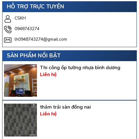
HỖ TRỢ TRỰC TUYẾN
CSKH
0948743274
lh0948743274@gmail.com
SẢN PHẨM NỔI BẬT
Thi công ốp tường nhựa bình dương
Liên hệ
thảm trải sàn đồng nai
Liên hệ