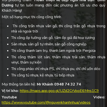
Với phương châm
“Hoàn thiện vẻ đẹp ngôi nhà bạn”
Bình
Dương
tự tin luôn mang đến các phương án tối ưu cho quý
Khách Hàng!
Một số hạng mục thi công công trình
Thi công trần nhựa vân gỗ, thi công trần gỗ nhựa trong
nhà và ngoài trời
Thi công ốp tường vân gỗ, tấm ốp giả đá hoa cương
Sàn nhựa, sàn gỗ tự nhiên, sàn gỗ công nghiệp
Thi công thanh lam trụ, thanh lam ngoài trời Pergola
Thi công thảm lót sàn, thảm nhựa trải sàn, thảm nhựa
vinyl, thảm sự kiện
Thi công phào chỉ nhựa PS, chỉ nhựa pu, chỉ chỉ uốn dẻo
Thi công tủ nhựa, kệ nhựa, tủ bếp nhựa
Mọi thông tin liên hệ:
Mr Khánh 0948 74 32 74
Vị trí kho:
https://maps.app.goo.gl/UZd2CrVpoE6Mns1C9
Youtube Video:
https://www.youtube.com/@nguyenkhanhnhua/videos