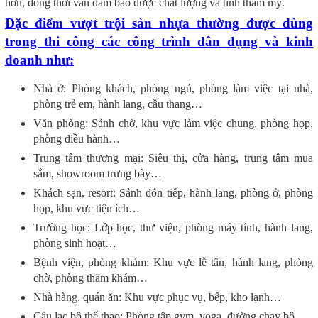
hơn, đồng thời vẫn đảm bảo được chất lượng và tính thẩm mỹ.
Đặc điểm vượt trội sàn nhựa thường được dùng
trong thi công các công trình dân dụng và kinh
doanh như:
Nhà ở: Phòng khách, phòng ngủ, phòng làm việc tại nhà,
phòng trẻ em, hành lang, cầu thang…
Văn phòng: Sảnh chờ, khu vực làm việc chung, phòng họp,
phòng điều hành…
Trung tâm thương mại: Siêu thị, cửa hàng, trung tâm mua
sắm, showroom trưng bày…
Khách sạn, resort: Sảnh đón tiếp, hành lang, phòng ở, phòng
họp, khu vực tiện ích…
Trường học: Lớp học, thư viện, phòng máy tính, hành lang,
phòng sinh hoạt…
Bệnh viện, phòng khám: Khu vực lễ tân, hành lang, phòng
chờ, phòng thăm khám…
Nhà hàng, quán ăn: Khu vực phục vụ, bếp, kho lạnh…
Câu lạc bộ thể thao: Phòng tập gym, yoga, đường chạy bộ…