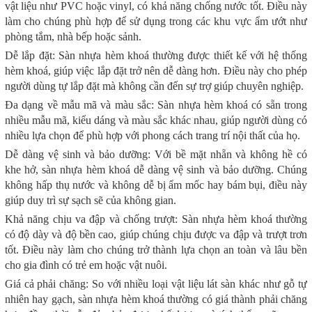
vật liệu như PVC hoặc vinyl, có khả năng chống nước tốt. Điều này
làm cho chúng phù hợp để sử dụng trong các khu vực ẩm ướt như
phòng tắm, nhà bếp hoặc sảnh.
Dễ lắp đặt: Sàn nhựa hèm khoá thường được thiết kế với hệ thống
hèm khoá, giúp việc lắp đặt trở nên dễ dàng hơn. Điều này cho phép
người dùng tự lắp đặt mà không cần đến sự trợ giúp chuyên nghiệp.
Đa dạng về mẫu mã và màu sắc: Sàn nhựa hèm khoá có sẵn trong
nhiều mẫu mã, kiểu dáng và màu sắc khác nhau, giúp người dùng có
nhiều lựa chọn để phù hợp với phong cách trang trí nội thất của họ.
Dễ dàng vệ sinh và bảo dưỡng: Với bề mặt nhẵn và không hề có
khe hở, sàn nhựa hèm khoá dễ dàng vệ sinh và bảo dưỡng. Chúng
không hấp thụ nước và không dễ bị ẩm mốc hay bám bụi, điều này
giúp duy trì sự sạch sẽ của không gian.
Khả năng chịu va đập và chống trượt: Sàn nhựa hèm khoá thường
có độ dày và độ bền cao, giúp chúng chịu được va đập và trượt trơn
tốt. Điều này làm cho chúng trở thành lựa chọn an toàn và lâu bền
cho gia đình có trẻ em hoặc vật nuôi.
Giá cả phải chăng: So với nhiều loại vật liệu lát sàn khác như gỗ tự
nhiên hay gạch, sàn nhựa hèm khoá thường có giá thành phải chăng