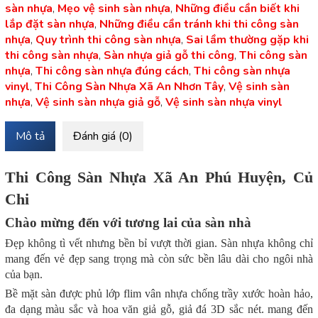
sàn nhựa
,
Mẹo vệ sinh sàn nhựa
,
Những điều cần biết khi
lắp đặt sàn nhựa
,
Những điều cần tránh khi thi công sàn
nhựa
,
Quy trình thi công sàn nhựa
,
Sai lầm thường gặp khi
thi công sàn nhựa
,
Sàn nhựa giả gỗ thi công
,
Thi công sàn
nhựa
,
Thi công sàn nhựa đúng cách
,
Thi công sàn nhựa
vinyl
,
Thi Công Sàn Nhựa Xã An Nhơn Tây
,
Vệ sinh sàn
nhựa
,
Vệ sinh sàn nhựa giả gỗ
,
Vệ sinh sàn nhựa vinyl
Mô tả
Đánh giá (0)
Thi Công Sàn Nhựa Xã An Phú Huyện, Củ
Chi
Chào mừng đến với tương lai của sàn nhà
Đẹp không tì vết nhưng bền bỉ vượt thời gian. Sàn nhựa không chỉ
mang đến vẻ đẹp sang trọng mà còn sức bền lâu dài cho ngôi nhà
của bạn.
Bề mặt sàn được phủ lớp flim vân nhựa chống trầy xước hoàn hảo,
đa dạng màu sắc và hoa văn giả gỗ, giả đá 3D sắc nét. mang đến