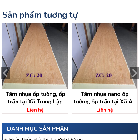
Sản phẩm tương tự
Tấm nhựa ốp tường, ốp
Tấm nhựa nano ốp
trần tại Xã Trung Lập
tường, ốp trần tại Xã An
Thượng – Huyện Củ Chi
Phú – Huyện Củ Chi
Liên hệ
Liên hệ
DANH MỤC SẢN PHẨM
Hoàn thiện nhà thô tại Bình Dương