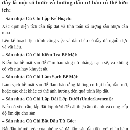
đây là một số bước và hướng dẫn cơ bản có thể hữu
ích:
– Sàn nhựa Củ Chi Lập Kế Hoạch:
Xác định diện tích cần lắp đặt và tính toán số lượng sàn nhựa cần
mua.
Lên kế hoạch lịch trình công việc và đảm bảo có đầy đủ nguồn lực
và vật liệu.
– Sàn nhựa Củ Chi Kiểm Tra Bề Mặt:
Kiểm tra bề mặt sàn để đảm bảo rằng nó phẳng, sạch sẽ, và không
có vết nứt hay khuyết tật.
– Sàn nhựa Củ Chi Làm Sạch Bề Mặt:
Làm sạch bề mặt sàn để đảm bảo rằng không có bụi bẩn, dầu mỡ,
hoặc các chất khác có thể ảnh hưởng đến quá trình lắp đặt.
– Sàn nhựa Củ Chi Lắp Đặt Lớp Dưới (Underlayment):
Nếu có yêu cầu, lắp đặt lớp dưới để cải thiện âm thanh và cung cấp
độ êm dịu cho sàn.
– Sàn nhựa Củ Chi Bắt Đầu Từ Góc:
Bắt đầu từ một góc của phòng và đặt tấm sàn đầu tiên với phần hèm