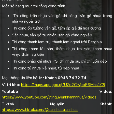
Một số hạng mục thi công công trình
Thi công trần nhựa vân gỗ, thi công trần gỗ nhựa trong
nhà và ngoài trời
Thi công ốp tường vân gỗ, tấm ốp giả đá hoa cương
Sàn nhựa, sàn gỗ tự nhiên, sàn gỗ công nghiệp
Thi công thanh lam trụ, thanh lam ngoài trời Pergola
Thi công thảm lót sàn, thảm nhựa trải sàn, thảm nhựa
vinyl, thảm sự kiện
Thi công phào chỉ nhựa PS, chỉ nhựa pu, chỉ chỉ uốn dẻo
Thi công tủ nhựa, kệ nhựa, tủ bếp nhựa
Mọi thông tin liên hệ:
Mr Khánh 0948 74 32 74
Vị trí kho:
https://maps.app.goo.gl/UZd2CrVpoE6Mns1C9
Youtube Video:
https://www.youtube.com/@nguyenkhanhnhua/videos
Tiktok Nguyễn Khánh:
https://www.tiktok.com/@sannhuatrannhua