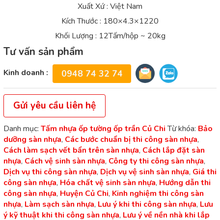
Xuất Xứ : Việt Nam
Kích Thước : 180×4.3×1220
Khối Lượng : 12Tấm/hộp ~ 20kg
Tư vấn sản phẩm
Kinh doanh :
0948 74 32 74
Gửi yêu cầu liên hệ
Danh mục:
Tấm nhựa ốp tường ốp trần Củ Chi
Từ khóa:
Bảo
dưỡng sàn nhựa
,
Các bước chuẩn bị thi công sàn nhựa
,
Cách làm sạch vết bẩn trên sàn nhựa
,
Cách lắp đặt sàn
nhựa
,
Cách vệ sinh sàn nhựa
,
Công ty thi công sàn nhựa
,
Dịch vụ thi công sàn nhựa
,
Dịch vụ vệ sinh sàn nhựa
,
Giá thi
công sàn nhựa
,
Hóa chất vệ sinh sàn nhựa
,
Hướng dẫn thi
công sàn nhựa
,
Huyện Củ Chi
,
Kinh nghiệm thi công sàn
nhựa
,
Làm sạch sàn nhựa
,
Lưu ý khi thi công sàn nhựa
,
Lưu
ý kỹ thuật khi thi công sàn nhựa
,
Lưu ý về nền nhà khi lắp