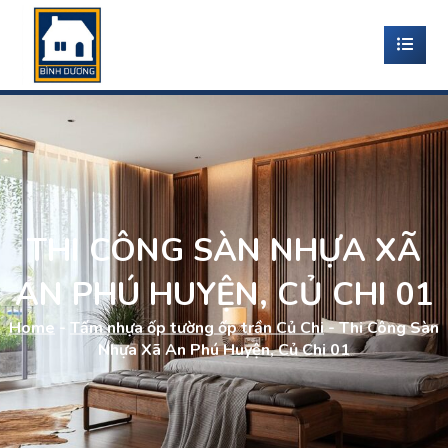
THI CÔNG SÀN NHỰA XÃ
AN PHÚ HUYỆN, CỦ CHI 01
Home
-
Tấm nhựa ốp tường ốp trần Củ Chi
-
Thi Công Sàn
Nhựa Xã An Phú Huyện, Củ Chi 01