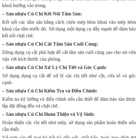
khoá hướng vào trong.
– Sàn nhựa Củ Chi Kết Nối Tấm Sàn:
Kết nối các tấm sàn bằng cách chèn mép hèm khoá vào mép hèm
khoá của tấm trước đó. Sử dụng một dụng cụ đẩy mạnh để đảm bảo
kết nối chặt chẽ.
– Sàn nhựa Củ Chi Cắt Tấm Sàn Cuối Cùng:
Dùng dụng cụ cắt phù hợp để cắt tấm sàn cuối cùng sao cho nó vừa
vặn với kích thước của phòng.
– Sàn nhựa Củ Chi Xử Lý Chi Tiết và Góc Cạnh:
Sử dụng dụng cụ cắt để xử lý các chi tiết như cột, cửa sổ và góc
cạnh.
– Sàn nhựa Củ Chi Kiểm Tra và Điều Chỉnh:
Kiểm tra kỹ lưỡng và điều chỉnh nếu cần thiết để đảm bảo sàn được
lắp đặt đồng đều và chặt chẽ.
– Sàn nhựa Củ Chi Hoàn Thiện và Vệ Sinh:
Hoàn thiện các chi tiết như mép, sử dụng sản phẩm hoàn thiện nếu
cần thiết.
Vệ sinh sàn để loại bỏ bất kỳ dấu vết, chất bẩn, hoặc keo dính dư