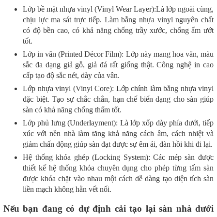
Lớp bề mặt nhựa vinyl (Vinyl Wear Layer):Là lớp ngoài cùng,
chịu lực ma sát trực tiếp. Làm bằng nhựa vinyl nguyên chất
có độ bền cao, có khả năng chống trầy xước, chống ẩm ướt
tốt.
Lớp in vân (Printed Décor Film): Lớp này mang hoa văn, màu
sắc đa dạng giả gỗ, giả đá rất giống thật. Công nghệ in cao
cấp tạo độ sắc nét, dày của vân.
Lớp nhựa vinyl (Vinyl Core): Lớp chính làm bằng nhựa vinyl
đặc biệt. Tạo sự chắc chắn, hạn chế biến dạng cho sàn giúp
sàn có khả năng chống thấm tốt.
Lớp phủ lưng (Underlayment): Là lớp xốp dày phía dưới, tiếp
xúc với nền nhà làm tăng khả năng cách âm, cách nhiệt và
giảm chấn động giúp sàn đạt được sự êm ái, đàn hồi khi đi lại.
Hệ thống khóa ghép (Locking System): Các mép sàn được
thiết kế hệ thống khóa chuyên dụng cho phép từng tấm sàn
được khóa chặt vào nhau một cách dễ dàng tạo diện tích sàn
liền mạch không hằn vết nối.
Nếu bạn đang có
dự
định cải tạo lại sàn nhà dưới