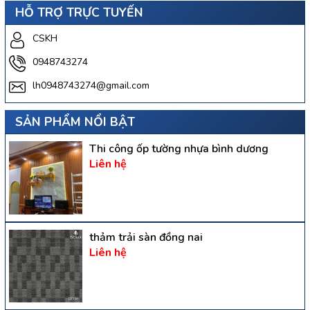
HỖ TRỢ TRỰC TUYẾN
CSKH
0948743274
lh0948743274@gmail.com
SẢN PHẨM NỔI BẬT
Thi công ốp tường nhựa bình dương
Liên hệ
thảm trải sàn đồng nai
Liên hệ