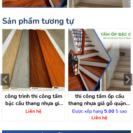
Sản phẩm tương tự
công trình thi công tấm
thi công tấm ốp cầu
bậc cầu thang nhựa giả
thang nhựa giả gỗ quận 4
gôc tại minh tâm dầu
– hồ chí minh
Liên hệ
Được xếp hạng
5.00
5 sao
tiếng – bình dương
Liên hệ