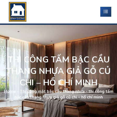
THI CÔNG TẤM BẬC CẦU
THANG NHỰA GIẢ GỖ CỦ
CHI – HỒ CHÍ MINH
Home
-
Thi công mặt bậc cầu thang nhựa
-
thi công tấm
bậc cầu thang nhựa giả gỗ củ chi – hồ chí minh