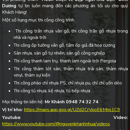
Dương
tự tin luôn mang đến các phương án tối ưu cho quý
Khách Hàng!
Một số hạng mục thi công công trình
Thi công trần nhựa vân gỗ, thi công trần gỗ nhựa trong
nhà và ngoài trời
Thi công ốp tường vân gỗ, tấm ốp giả đá hoa cương
Sàn nhựa, sàn gỗ tự nhiên, sàn gỗ công nghiệp
Thi công thanh lam trụ, thanh lam ngoài trời Pergola
Thi công thảm lót sàn, thảm nhựa trải sàn, thảm nhựa
vinyl, thảm sự kiện
Thi công phào chỉ nhựa PS, chỉ nhựa pu, chỉ chỉ uốn dẻo
Thi công tủ nhựa, kệ nhựa, tủ bếp nhựa
Mọi thông tin liên hệ:
Mr Khánh 0948 74 32 74
Vị trí kho:
https://maps.app.goo.gl/UZd2CrVpoE6Mns1C9
Youtube Video:
https://www.youtube.com/@nguyenkhanhnhua/videos