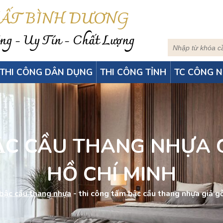
HẤT BÌNH DƯƠNG
g - Uy Tín - Chất Lượng
THI CÔNG DÂN DỤNG
THI CÔNG TỈNH
TC CÔNG N
̣C CẦU THANG NHỰA GI
HỒ CHÍ MINH
bậc cầu thang nhựa
-
thi công tấm bậc cầu thang nhựa giả gô