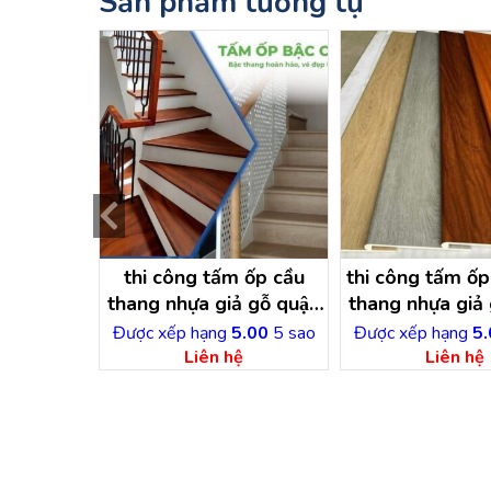
Sản phẩm tương tự
bậc cầu
thi công tấm ốp cầu
thi công tấm ốp
 gỗ quận
thang nhựa giả gỗ quận
thang nhựa giả 
 minh
4 – hồ chí minh
7 – hồ chí 
.00
5 sao
Được xếp hạng
5.00
5 sao
Được xếp hạng
5.
ệ
Liên hệ
Liên hệ