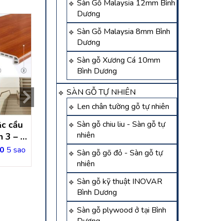
Sàn Gỗ Malaysia 12mm Bình
Dương
Sàn Gỗ Malaysia 8mm Bình
Dương
Sàn gỗ Xương Cá 10mm
Bình Dương
SÀN GỖ TỰ NHIÊN
Len chân tường gỗ tự nhiên
̣c cầu
công trình thi công tấm
Thi Công Bậc Cầu
Sàn gỗ chiu liu - Sàn gỗ tự
nhiên
n 3 – hồ
bậc cầu thang nhựa giả
Nhựa Bình Dư
gỗ tại minh thạnh dầu
0
5 sao
Liên hệ
Liên hệ
Sàn gỗ gõ đỏ - Sàn gỗ tự
tiếng- bình dương
nhiên
Sàn gỗ kỹ thuật INOVAR
Bình Dương
Sàn gỗ plywood ở tại Bình