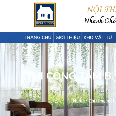
NỘI T
Nhanh Chón
TRANG CHỦ
GIỚI THIỆU
KHO VẬT TƯ
THI CÔNG TẤM BÂ
Home
-
Thi công mặt 