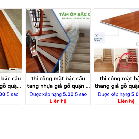
 bậc cầu
thi công mặt bậc cầu
thi công mặt bâ
gỗ quận
tang nhựa giả gỗ quận 2
thang giả gỗ quậ
minh
– hồ chí minh
chí minh
00
5 sao
Được xếp hạng
5.00
5 sao
Được xếp hạng
5.0
Liên hệ
Liên hệ