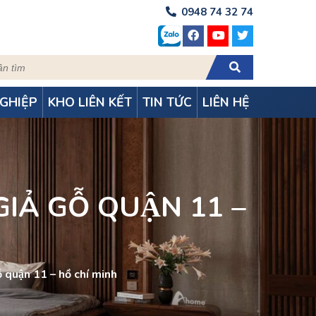
0948 74 32 74
GHIỆP
KHO LIÊN KẾT
TIN TỨC
LIÊN HỆ
Ả GỖ QUẬN 11 –
̃ quận 11 – hồ chí minh