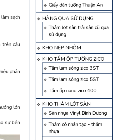
Giấy dán tường Thuận An
g làm sạch
HÀNG QUA SỬ DỤNG
Thảm lót sàn trải sàn cũ qua
sử dụng
 trên cầu
KHO NẸP NHÔM
KHO TẤM ỐP TƯỜNG ZICO
Tấm lam sóng zico 3ST
nhiều phân
Tấm lam sóng zico 5ST
Tấm ốp nano zico 400
KHO THẢM LÓT SÀN
hưởng lớn
Sàn nhựa Vinyl Bình Dương
ảo sự bền
Thảm cỏ nhân tạo - thảm
nhựa