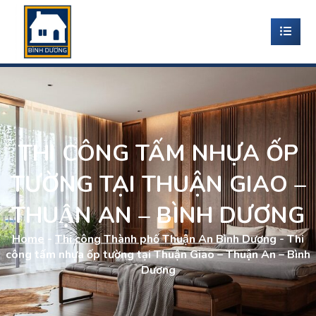
THI CÔNG TẤM NHỰA ỐP
TƯỜNG TẠI THUẬN GIAO –
THUẬN AN – BÌNH DƯƠNG
Home
-
Thi công Thành phố Thuận An Bình Dương
-
Thi
công tấm nhựa ốp tường tại Thuận Giao – Thuận An – Bình
Dương