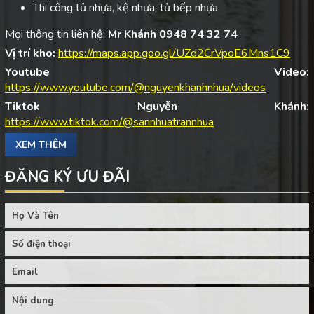
Thi công tủ nhựa, kệ nhựa, tủ bếp nhựa
Mọi thông tin liên hệ:
Mr Khánh 0948 74 32 74
Vị trí kho:
https://maps.app.goo.gl/UZd2CrVpoE6Mns1C9
Youtube Video:
https://www.youtube.com/@nguyenkhanhnhua/videos
Tiktok Nguyễn Khánh:
https://www.tiktok.com/@sannhuatrannhua
XEM THÊM
ĐĂNG KÝ ƯU ĐÃI