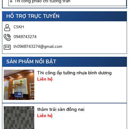
Thi công phào chỉ tường trần
HỖ TRỢ TRỰC TUYẾN
CSKH
0948743274
lh0948743274@gmail.com
SẢN PHẨM NỔI BẬT
Thi công ốp tường nhựa bình dương
Liên hệ
thảm trải sàn đồng nai
Liên hệ