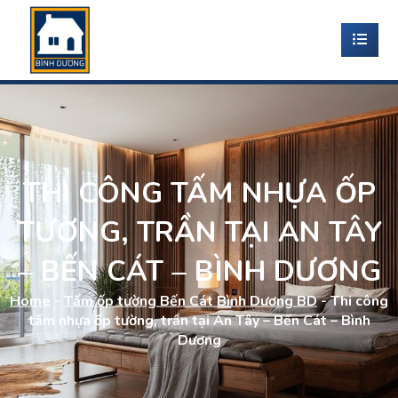
THI CÔNG TẤM NHỰA ỐP
TƯỜNG, TRẦN TẠI AN TÂY
– BẾN CÁT – BÌNH DƯƠNG
Home
-
Tấm ốp tường Bến Cát Bình Dương BD
-
Thi công
tấm nhựa ốp tường, trần tại An Tây – Bến Cát – Bình
Dương