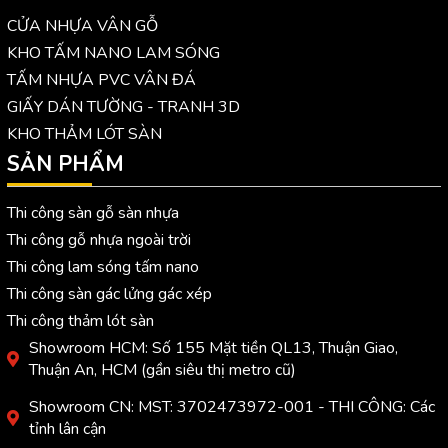
CỬA NHỰA VÂN GỖ
KHO TẤM NANO LAM SÓNG
TẤM NHỰA PVC VÂN ĐÁ
GIẤY DÁN TƯỜNG - TRANH 3D
KHO THẢM LÓT SÀN
SẢN PHẨM
Thi công sàn gỗ sàn nhựa
Thi công gỗ nhựa ngoài trời
Thi công lam sóng tấm nano
Thi công sàn gác lửng gác xép
Thi công thảm lót sàn
Showroom HCM: Số 155 Mặt tiền QL13, Thuận Giao,
Thuận An, HCM (gần siêu thị metro cũ)
Showroom CN: MST: 3702473972-001 - THI CÔNG: Các
tỉnh lân cận