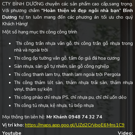
CTY BÌNH DƯƠNG chuyên các sản phẩm cao cấp,sang trọng.
Với phương châm
“Hoàn thiện vẻ đẹp ngôi nhà bạn”
Bình
Dương
tự tin luôn mang đến các phương án tối ưu cho quý
Khách Hàng!
Một số hạng mục thi công công trình
Thi công trần nhựa vân gỗ, thi công trần gỗ nhựa trong
nhà và ngoài trời
Thi công ốp tường vân gỗ, tấm ốp giả đá hoa cương
Sàn nhựa, sàn gỗ tự nhiên, sàn gỗ công nghiệp
Thi công thanh lam trụ, thanh lam ngoài trời Pergola
Thi công thảm lót sàn, thảm nhựa trải sàn, thảm nhựa
vinyl, thảm sự kiện
Thi công phào chỉ nhựa PS, chỉ nhựa pu, chỉ chỉ uốn dẻo
Thi công tủ nhựa, kệ nhựa, tủ bếp nhựa
Mọi thông tin liên hệ:
Mr Khánh 0948 74 32 74
Vị trí kho:
https://maps.app.goo.gl/UZd2CrVpoE6Mns1C9
Youtube Video: