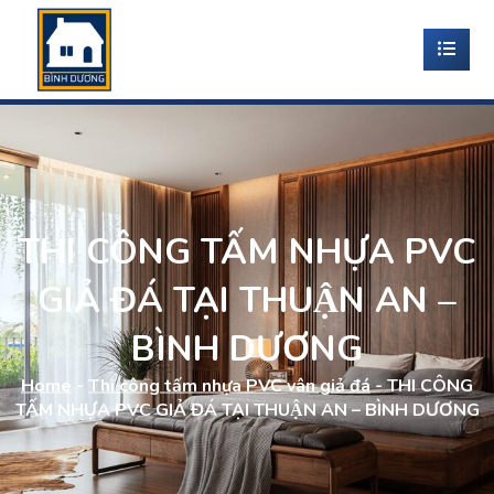
THI CÔNG TẤM NHỰA PVC
GIẢ ĐÁ TẠI THUẬN AN –
BÌNH DƯƠNG
Home
-
Thi công tấm nhựa PVC vân giả đá
-
THI CÔNG
TẤM NHỰA PVC GIẢ ĐÁ TẠI THUẬN AN – BÌNH DƯƠNG