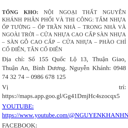
TỔNG KHO:
NỘI NGOẠI THẤT NGUYỄN
KHÁNH PHÂN PHỐI VÀ THI CÔNG: TẤM NHỰA
ỐP TƯỜNG – ỐP TRẦN NHÀ – TRONG NHÀ VÀ
NGOÀI TRỜI – CỬA NHỰA CAO CẤP SÀN NHỰA
– SÀN GỖ CAO CẤP – CỬA NHỰA – PHÀO CHỈ
CỔ ĐIỂN, TÂN CỔ ĐIỂN
Địa chỉ: Số 155 Quốc Lộ 13, Thuận Giao,
Thuận An, Bình Dương. Nguyễn Khánh: 0948
74 32 74 – 0986 678 125
Vị trí:
https://maps.app.goo.gl/Gg41DmjHc4szocqx5
YOUTUBE:
https://www.youtube.com/@NGUYENKHAN
FACEBOOK: