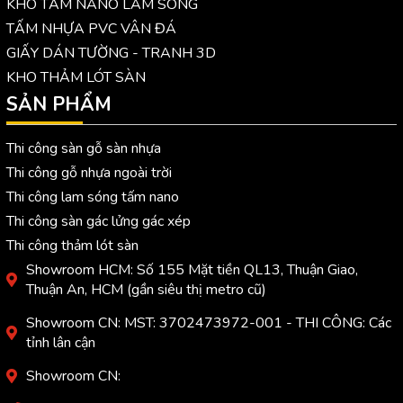
KHO TẤM NANO LAM SÓNG
TẤM NHỰA PVC VÂN ĐÁ
GIẤY DÁN TƯỜNG - TRANH 3D
KHO THẢM LÓT SÀN
SẢN PHẨM
Thi công sàn gỗ sàn nhựa
Thi công gỗ nhựa ngoài trời
Thi công lam sóng tấm nano
Thi công sàn gác lửng gác xép
Thi công thảm lót sàn
Showroom HCM: Số 155 Mặt tiền QL13, Thuận Giao,
Thuận An, HCM (gần siêu thị metro cũ)
Showroom CN: MST: 3702473972-001 - THI CÔNG: Các
tỉnh lân cận
Showroom CN: