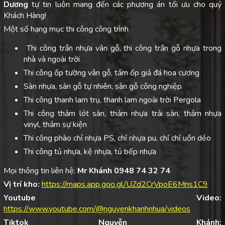
Dương
tự tin luôn mang đến các phương án tối ưu cho quý
Khách Hàng!
Một số hạng mục thi công công trình
Thi công trần nhựa vân gỗ, thi công trần gỗ nhựa trong
nhà và ngoài trời
Thi công ốp tường vân gỗ, tấm ốp giả đá hoa cương
Sàn nhựa, sàn gỗ tự nhiên, sàn gỗ công nghiệp
Thi công thanh lam trụ, thanh lam ngoài trời Pergola
Thi công thảm lót sàn, thảm nhựa trải sàn, thảm nhựa
vinyl, thảm sự kiện
Thi công phào chỉ nhựa PS, chỉ nhựa pu, chỉ chỉ uốn dẻo
Thi công tủ nhựa, kệ nhựa, tủ bếp nhựa
Mọi thông tin liên hệ:
Mr Khánh 0948 74 32 74
Vị trí kho:
https://maps.app.goo.gl/UZd2CrVpoE6Mns1C9
Youtube Video:
https://www.youtube.com/@nguyenkhanhnhua/videos
Tiktok Nguyễn Khánh: