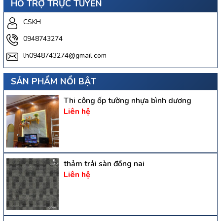
HỖ TRỢ TRỰC TUYẾN
CSKH
0948743274
lh0948743274@gmail.com
SẢN PHẨM NỔI BẬT
Thi công ốp tường nhựa bình dương
Liên hệ
thảm trải sàn đồng nai
Liên hệ