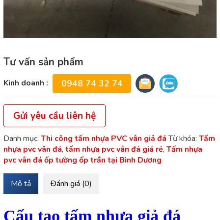
Tư vấn sản phẩm
Kinh doanh :
0948 74 32 74
Gửi yêu cầu liên hệ
Danh mục:
Thi công tấm nhựa PVC vân giả đá
Từ khóa:
Tấm
nhựa pvc vân đá
,
tấm nhựa pvc vân đá giá rẻ
,
Tấm nhựa
pvc vân đá ốp tường ốp trần tại Bình Dương
Mô tả
Đánh giá (0)
Cấu tạo tấm nhựa giả đá