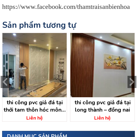
https://www.facebook.com/thamtraisanbienhoa
Sản phẩm tương tự
thi công pvc giả đá tại
thi công pvc giả đá tại
thới tam thôn hóc môn –
long thành – đồng nai
hồ chí minh, thi công giả
Liên hệ
Liên hệ
đá hồ chí minh
DANH MỤC SẢN PHẨM