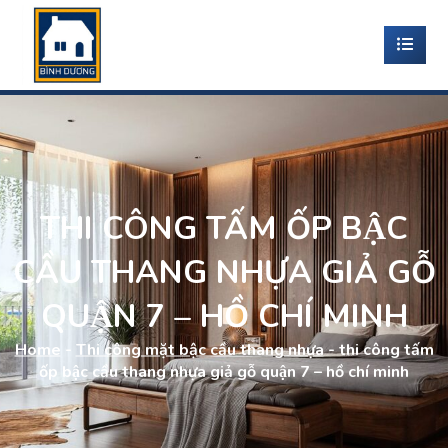
THI CÔNG TẤM ỐP BẬC
CẦU THANG NHỰA GIẢ GỖ
QUẬN 7 – HỒ CHÍ MINH
Home
-
Thi công mặt bậc cầu thang nhựa
-
thi công tấm
ốp bậc cầu thang nhựa giả gỗ quận 7 – hồ chí minh