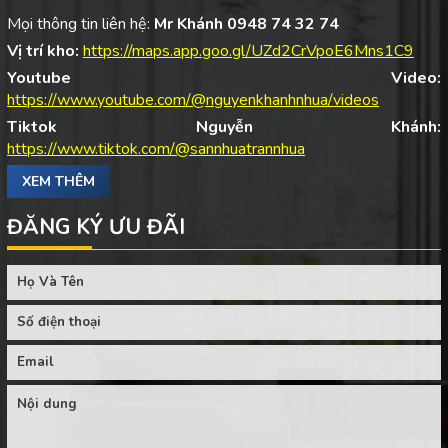
Mọi thông tin liên hệ:
Mr Khánh 0948 74 32 74
Vị trí kho:
https://maps.app.goo.gl/UZd2CrVpoE6Mns1C9
Youtube Video:
https://www.youtube.com/@nguyenkhanhnhua/videos
Tiktok Nguyễn Khánh:
https://www.tiktok.com/@sannhuatrannhua
XEM THÊM
ĐĂNG KÝ ƯU ĐÃI