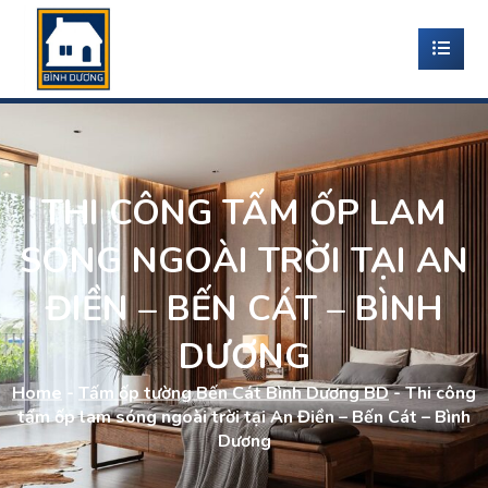
THI CÔNG TẤM ỐP LAM
SÓNG NGOÀI TRỜI TẠI AN
ĐIỀN – BẾN CÁT – BÌNH
DƯƠNG
Home
-
Tấm ốp tường Bến Cát Bình Dương BD
-
Thi công
tấm ốp lam sóng ngoài trời tại An Điền – Bến Cát – Bình
Dương