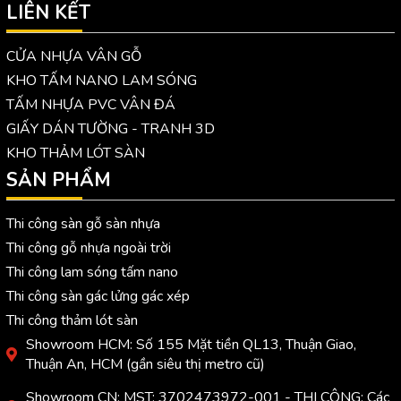
LIÊN KẾT
CỬA NHỰA VÂN GỖ
KHO TẤM NANO LAM SÓNG
TẤM NHỰA PVC VÂN ĐÁ
GIẤY DÁN TƯỜNG - TRANH 3D
KHO THẢM LÓT SÀN
SẢN PHẨM
Thi công sàn gỗ sàn nhựa
Thi công gỗ nhựa ngoài trời
Thi công lam sóng tấm nano
Thi công sàn gác lửng gác xép
Thi công thảm lót sàn
Showroom HCM: Số 155 Mặt tiền QL13, Thuận Giao,
Thuận An, HCM (gần siêu thị metro cũ)
Showroom CN: MST: 3702473972-001 - THI CÔNG: Các