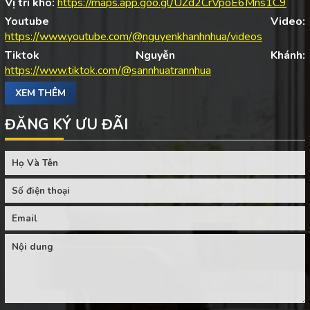
Vị trí kho:
https://maps.app.goo.gl/UZd2CrVpoE6Mns1C9
Youtube Video:
https://www.youtube.com/@nguyenkhanhnhua/videos
Tiktok Nguyễn Khánh:
https://www.tiktok.com/@sannhuatrannhua
XEM THÊM
ĐĂNG KÝ ƯU ĐÃI