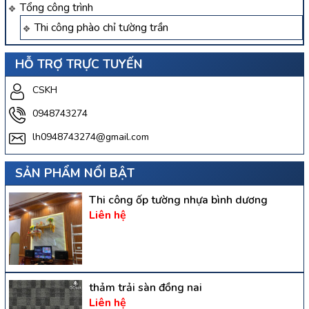
Tổng công trình
Thi công phào chỉ tường trần
HỖ TRỢ TRỰC TUYẾN
CSKH
0948743274
lh0948743274@gmail.com
SẢN PHẨM NỔI BẬT
Thi công ốp tường nhựa bình dương
Liên hệ
thảm trải sàn đồng nai
Liên hệ