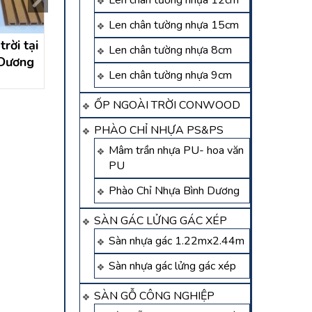
Len chân tường nhựa 12cm
Len chân tường nhựa 15cm
ời tại
Thi công tấm lam sóng
Thi công tấm ố
Len chân tường nhựa 8cm
 Dương
ngoài trời tại Mỹ Phước –
sóng ngoài trời t
Len chân tường nhựa 9cm
Bến Cát – Bình Dương
Điền – Bến Cát –
Liên hệ
Liên hệ
Dương
ỐP NGOÀI TRỜI CONWOOD
PHÀO CHỈ NHỰA PS&PS
Mâm trần nhựa PU- hoa văn
PU
Phào Chỉ Nhựa Bình Dương
SÀN GÁC LỬNG GÁC XÉP
Sàn nhựa gác 1.22mx2.44m
Sàn nhựa gác lửng gác xép
SÀN GỖ CÔNG NGHIỆP