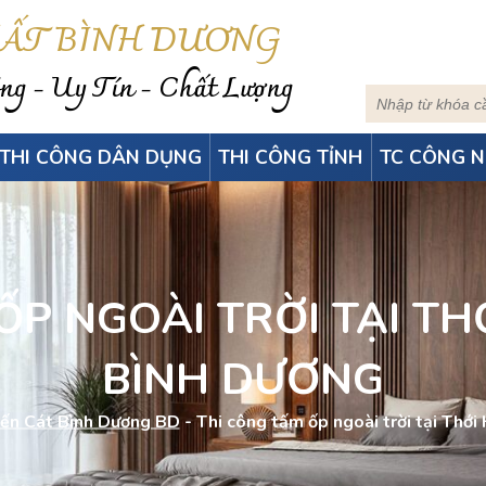
HẤT BÌNH DƯƠNG
g - Uy Tín - Chất Lượng
THI CÔNG DÂN DỤNG
THI CÔNG TỈNH
TC CÔNG N
́P NGOÀI TRỜI TẠI TH
BÌNH DƯƠNG
ến Cát Bình Dương BD
-
Thi công tấm ốp ngoài trời tại Th