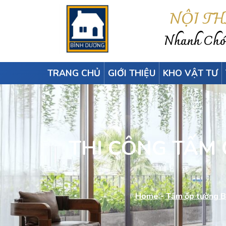
NỘI T
Nhanh Chón
TRANG CHỦ
GIỚI THIỆU
KHO VẬT TƯ
THI CÔNG TẤM Ô
Home
-
Tấm ốp tường B