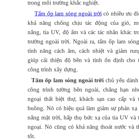
trong môi trường khắc nghiệt.
Tấm ốp lam sóng ngoài trời
có nhiều ưu đ
khả năng chống chịu tác động của gió, mư
nắng, tia UV, độ ẩm và các tác nhân khác t
trường ngoài trời. Ngoài ra, tấm ốp lam són
tính năng cách âm, cách nhiệt và giảm run
giúp cải thiện độ bền và tính ổn định cho 
công trình xây dựng.
Tấm ốp lam sóng ngoài trời
chủ yếu dành 
công trình tường bên ngoài, chẳng hạn nh
ngoại thất biệt thự, khách sạn cao cấp và t
buồng. Nó có hiệu quả làm giảm sự phản xạ
nắng mặt trời, hấp thụ bức xạ của tia UV và 
ngoại. Nó cũng có khả năng thoát nước và 
tốt.