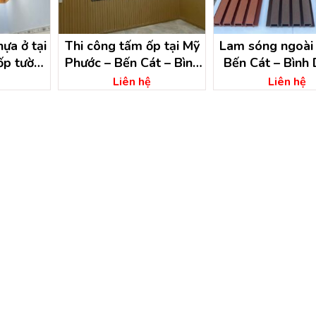
ựa ở tại
Thi công tấm ốp tại Mỹ
Lam sóng ngoài tr
ốp tường
Phước – Bến Cát – Bình
Bến Cát – Bình
 dương
Dương
Liên hệ
Liên hệ