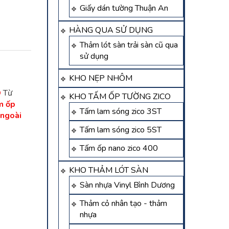
Giấy dán tường Thuận An
HÀNG QUA SỬ DỤNG
Thảm lót sàn trải sàn cũ qua
sử dụng
KHO NẸP NHÔM
D
Từ
KHO TẤM ỐP TƯỜNG ZICO
m ốp
Tấm lam sóng zico 3ST
ngoài
Tấm lam sóng zico 5ST
Tấm ốp nano zico 400
KHO THẢM LÓT SÀN
Sàn nhựa Vinyl Bình Dương
Thảm cỏ nhân tạo - thảm
nhựa