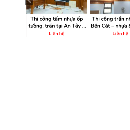
 vân đá
Thi công tấm nhựa ốp
Thi công trần nh
Bình Dương
tường, trần tại An Tây –
Bến Cát – nhựa 
Bến Cát – Bình Dương
bến cát bình
ệ
Liên hệ
Liên hệ