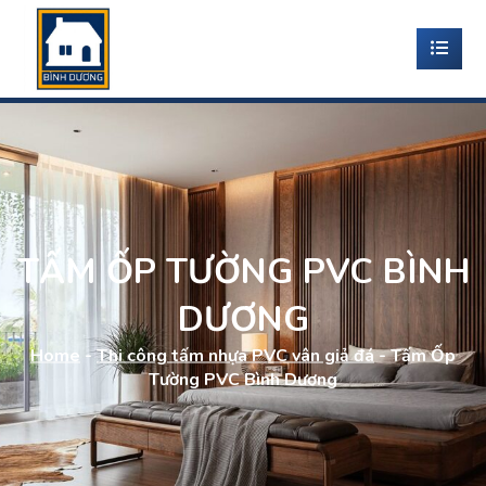
TẤM ỐP TƯỜNG PVC BÌNH
DƯƠNG
Home
-
Thi công tấm nhựa PVC vân giả đá
-
Tấm Ốp
Tường PVC Bình Dương