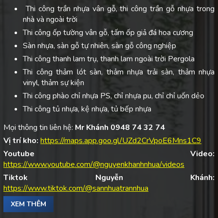
Thi công trần nhựa vân gỗ, thi công trần gỗ nhựa trong
nhà và ngoài trời
Thi công ốp tường vân gỗ, tấm ốp giả đá hoa cương
Sàn nhựa, sàn gỗ tự nhiên, sàn gỗ công nghiệp
Thi công thanh lam trụ, thanh lam ngoài trời Pergola
Thi công thảm lót sàn, thảm nhựa trải sàn, thảm nhựa
vinyl, thảm sự kiện
Thi công phào chỉ nhựa PS, chỉ nhựa pu, chỉ chỉ uốn dẻo
Thi công tủ nhựa, kệ nhựa, tủ bếp nhựa
Mọi thông tin liên hệ:
Mr Khánh 0948 74 32 74
Vị trí kho:
https://maps.app.goo.gl/UZd2CrVpoE6Mns1C9
Youtube Video:
https://www.youtube.com/@nguyenkhanhnhua/videos
Tiktok Nguyễn Khánh:
https://www.tiktok.com/@sannhuatrannhua
XEM THÊM