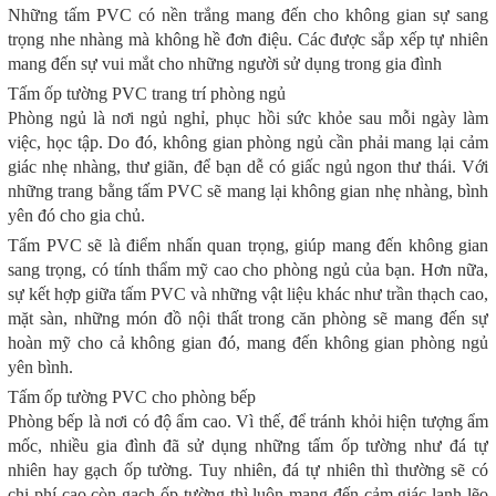
Những tấm PVC có nền trắng mang đến cho không gian sự sang
trọng nhe nhàng mà không hề đơn điệu. Các được sắp xếp tự nhiên
mang đến sự vui mắt cho những người sử dụng trong gia đình
Tấm ốp tường PVC trang trí phòng ngủ
Phòng ngủ là nơi ngủ nghỉ, phục hồi sức khỏe sau mỗi ngày làm
việc, học tập. Do đó, không gian phòng ngủ cần phải mang lại cảm
giác nhẹ nhàng, thư giãn, để bạn dễ có giấc ngủ ngon thư thái. Với
những trang bằng tấm PVC sẽ mang lại không gian nhẹ nhàng, bình
yên đó cho gia chủ.
Tấm PVC sẽ là điểm nhấn quan trọng, giúp mang đến không gian
sang trọng, có tính thẩm mỹ cao cho phòng ngủ của bạn. Hơn nữa,
sự kết hợp giữa tấm PVC và những vật liệu khác như trần thạch cao,
mặt sàn, những món đồ nội thất trong căn phòng sẽ mang đến sự
hoàn mỹ cho cả không gian đó, mang đến không gian phòng ngủ
yên bình.
Tấm ốp tường PVC cho phòng bếp
Phòng bếp là nơi có độ ẩm cao. Vì thế, để tránh khỏi hiện tượng ẩm
mốc, nhiều gia đình đã sử dụng những tấm ốp tường như đá tự
nhiên hay gạch ốp tường. Tuy nhiên, đá tự nhiên thì thường sẽ có
chi phí cao còn gạch ốp tường thì luôn mang đến cảm giác lạnh lẽo