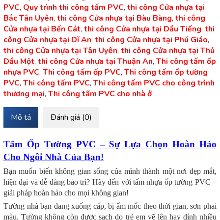
PVC
,
Quy trình thi công tấm PVC
,
thi công Cửa nhựa tại
Bắc Tân Uyên
,
thi công Cửa nhựa tại Bàu Bàng
,
thi công
Cửa nhựa tại Bến Cát
,
thi công Cửa nhựa tại Dầu Tiếng
,
thi
công Cửa nhựa tại Dĩ An
,
thi công Cửa nhựa tại Phú Giáo
,
thi công Cửa nhựa tại Tân Uyên
,
thi công Cửa nhựa tại Thủ
Dầu Một
,
thi công Cửa nhựa tại Thuận An
,
Thi công tấm ốp
nhựa PVC
,
Thi công tấm ốp PVC
,
Thi công tấm ốp tường
PVC
,
Thi công tấm PVC
,
Thi công tấm PVC cho công trình
thương mại
,
Thi công tấm PVC cho nhà ở
Mô tả
Đánh giá (0)
Tấm Ốp Tường PVC – Sự Lựa Chọn Hoàn Hảo
Cho Ngôi Nhà Của Bạn!
Bạn muốn biến không gian sống của mình thành một nơi đẹp mắt,
hiện đại và dễ dàng bảo trì? Hãy đến với tấm nhựa ốp tường PVC –
giải pháp hoàn hảo cho mọi không gian!
Tường nhà bạn đang xuống cấp, bị ẩm mốc theo thời gian, sơn phai
màu. Tường không còn được sạch do trẻ em vẽ lên hay dính nhiều