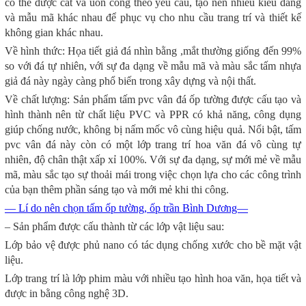
có thể được cắt và uốn cong theo yêu cầu, tạo nên nhiều kiểu dáng
và mẫu mã khác nhau để phục vụ cho nhu cầu trang trí và thiết kế
không gian khác nhau.
Về hình thức: Họa tiết giả đá nhìn bằng ,mắt thường giống đến 99%
so với đá tự nhiên, với sự đa dạng về mẫu mã và màu sắc tấm nhựa
giả đá này ngày càng phổ biến trong xây dựng và nội thất.
Về chất lượng: Sản phẩm tấm pvc vân đá ốp tường được cấu tạo và
hình thành nên từ chất liệu PVC và PPR có khả năng, công dụng
giúp chống nước, không bị nấm mốc vô cùng hiệu quả. Nổi bật, tấm
pvc vân đá này còn có một lớp trang trí hoa văn đá vô cùng tự
nhiên, độ chân thật xấp xỉ 100%. Với sự đa dạng, sự mới mẻ về mẫu
mã, màu sắc tạo sự thoải mái trong việc chọn lựa cho các công trình
của bạn thêm phần sáng tạo và mới mẻ khi thi công.
— Lí do nên chọn tấm ốp tường, ốp trần Bình Dương—
– Sản phẩm được cấu thành từ các lớp vật liệu sau:
Lớp bảo vệ được phủ nano có tác dụng chống xước cho bề mặt vật
liệu.
Lớp trang trí là lớp phim màu với nhiều tạo hình hoa văn, họa tiết và
được in bằng công nghệ 3D.