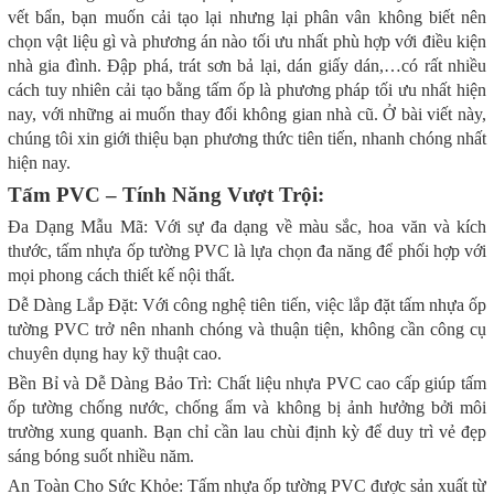
vết bẩn, bạn muốn cải tạo lại nhưng lại phân vân không biết nên
chọn vật liệu gì và phương án nào tối ưu nhất phù hợp với điều kiện
nhà gia đình. Đập phá, trát sơn bả lại, dán giấy dán,…có rất nhiều
cách tuy nhiên cải tạo bằng tấm ốp là phương pháp tối ưu nhất hiện
nay, với những ai muốn thay đổi không gian nhà cũ. Ở bài viết này,
chúng tôi xin giới thiệu bạn phương thức tiên tiến, nhanh chóng nhất
hiện nay.
Tấm PVC – Tính Năng Vượt Trội:
Đa Dạng Mẫu Mã: Với sự đa dạng về màu sắc, hoa văn và kích
thước, tấm nhựa ốp tường PVC là lựa chọn đa năng để phối hợp với
mọi phong cách thiết kế nội thất.
Dễ Dàng Lắp Đặt: Với công nghệ tiên tiến, việc lắp đặt tấm nhựa ốp
tường PVC trở nên nhanh chóng và thuận tiện, không cần công cụ
chuyên dụng hay kỹ thuật cao.
Bền Bỉ và Dễ Dàng Bảo Trì: Chất liệu nhựa PVC cao cấp giúp tấm
ốp tường chống nước, chống ẩm và không bị ảnh hưởng bởi môi
trường xung quanh. Bạn chỉ cần lau chùi định kỳ để duy trì vẻ đẹp
sáng bóng suốt nhiều năm.
An Toàn Cho Sức Khỏe: Tấm nhựa ốp tường PVC được sản xuất từ