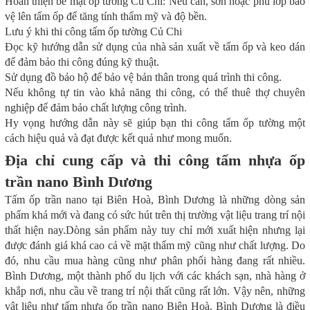
Hoàn thiện bề mặt ốp tường Củ Chi: Nếu cần, sơn hoặc phủ lớp bảo
vệ lên tấm ốp để tăng tính thẩm mỹ và độ bền.
Lưu ý khi thi công tấm ốp tường Củ Chi
Đọc kỹ hướng dẫn sử dụng của nhà sản xuất về tấm ốp và keo dán
để đảm bảo thi công đúng kỹ thuật.
Sử dụng đồ bảo hộ để bảo vệ bản thân trong quá trình thi công.
Nếu không tự tin vào khả năng thi công, có thể thuê thợ chuyên
nghiệp để đảm bảo chất lượng công trình.
Hy vọng hướng dẫn này sẽ giúp bạn thi công tấm ốp tường một
cách hiệu quả và đạt được kết quả như mong muốn.
Địa chỉ cung cấp và thi công tấm nhựa ốp
trần nano Bình Dương
Tấm ốp trần nano tại Biên Hoà, Bình Dương là những dòng sản
phẩm khá mới và đang có sức hút trên thị trường vật liệu trang trí nội
thất hiện nay.Dòng sản phẩm này tuy chỉ mới xuất hiện nhưng lại
được đánh giá khá cao cả về mặt thẩm mỹ cũng như chất lượng. Do
đó, nhu cầu mua hàng cũng như phân phối hàng đang rất nhiều.
Bình Dương, một thành phố du lịch với các khách sạn, nhà hàng ở
khắp nơi, nhu cầu về trang trí nội thất cũng rất lớn. Vậy nên, những
vật liệu như tấm nhựa ốp trần nano Biên Hoà, Bình Dương là điều