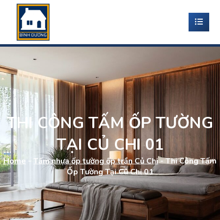
THI CÔNG TẤM ỐP TƯỜNG
TẠI CỦ CHI 01
Home
-
Tấm nhựa ốp tường ốp trần Củ Chi
-
Thi Công Tấm
Ốp Tường Tại Củ Chi 01