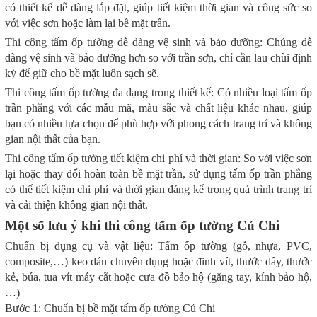
có thiết kế dễ dàng lắp đặt, giúp tiết kiệm thời gian và công sức so
với việc sơn hoặc làm lại bề mặt trần.
Thi công tấm ốp tường dễ dàng vệ sinh và bảo dưỡng: Chúng dễ
dàng vệ sinh và bảo dưỡng hơn so với trần sơn, chỉ cần lau chùi định
kỳ để giữ cho bề mặt luôn sạch sẽ.
Thi công tấm ốp tường đa dạng trong thiết kế: Có nhiều loại tấm ốp
trần phẳng với các mẫu mã, màu sắc và chất liệu khác nhau, giúp
bạn có nhiều lựa chọn để phù hợp với phong cách trang trí và không
gian nội thất của bạn.
Thi công tấm ốp tường tiết kiệm chi phí và thời gian: So với việc sơn
lại hoặc thay đổi hoàn toàn bề mặt trần, sử dụng tấm ốp trần phẳng
có thể tiết kiệm chi phí và thời gian đáng kể trong quá trình trang trí
và cải thiện không gian nội thất.
Một số lưu ý khi thi công tấm ốp tường Củ Chi
Chuẩn bị dụng cụ và vật liệu:
Tấm ốp tường (gỗ, nhựa, PVC,
composite,…) k
eo dán chuyên dụng hoặc đinh vít, t
hước dây, thước
kẻ, b
úa, tua vít m
áy cắt hoặc cưa đ
ồ bảo hộ (găng tay, kính bảo hộ,
…)
Bước 1: Chuẩn bị bề mặt tấm ốp tường Củ Chi