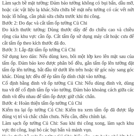
Làm sạch bề mặt tường: Đảm bảo tường không có bụi bẩn, dầu mỡ,
hoặc các vật liệu lạ khác.
Sửa chữa bề mặt nếu tường có các vết nứt
hoặc lỗ hổng, cần phải sửa chữa trước khi thi công.
Bước 2: Đo đạc và cắt tấm ốp tường Củ Chi
Đo kích thước tường: Dùng thước dây để đo chiều cao và chiều
rộng của khu vực cần ốp.
Cắt tấm ốp sử dụng máy cắt hoặc cưa để
cắt tấm ốp theo kích thước đã đo.
Bước 3: Lắp đặt tấm ốp tường Củ Chi
Sử dụng keo dán: Nếu dùng keo, bôi một lớp keo lên mặt sau của
tấm ốp. Đảm bảo keo được phân bố đều, g
ắn tấm ốp lên tường đặt
tấm ốp lên tường, bắt đầu từ dưới lên trên hoặc từ góc này sang góc
khác. Dùng lực đều để ép tấm ốp dính chặt vào tường.
Cố định bằng đinh vít ốp tường Củ Chi: Nếu dùng đinh vít, dùng
tua vít để cố định tấm ốp vào tường. Đảm bảo khoảng cách giữa các
đinh vít đều nhau để tấm ốp được giữ chắc chắn.
Bước 4: Hoàn thiện tấm ốp tường Củ Chi
Kiểm tra lại ốp tường Củ Chi: Kiểm tra xem tấm ốp đã được lắp
đúng vị trí và chắc chắn chưa. Nếu cần, điều chỉnh lại.
Làm sạch ốp tường Củ Chi: Sau khi thi công xong, làm sạch khu
vực thi công, loại bỏ các bụi bẩn và mảnh vụn.