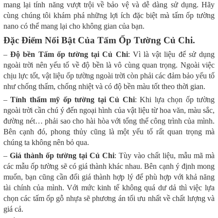
mang lại tính năng vượt trội về bảo vệ và dễ dàng sử dụng. Hãy
cùng chúng tôi khám phá những lợi ích đặc biệt mà tấm ốp tường
nano có thể mang lại cho không gian của bạn.
Đặc Điểm Nổi Bật Của Tấm Ốp Tường Củ Chi.
–
Độ bền Tấm ốp tường tại Củ Chi
: Vì là vật liệu để sử dụng
ngoài trời nên yếu tố về độ bền là vô cùng quan trọng. Ngoài việc
chịu lực tốt, vật liệu ốp tường ngoài trời còn phải các đảm bảo yếu tố
như chống thấm, chống nhiệt và có độ bền màu tốt theo thời gian.
–
Tính thẩm mỹ ốp tường tại Củ Chi
: Khi lựa chọn ốp tường
ngoài trời cần chú ý đến ngoại hình của vật liệu từ hoa văn, màu sắc,
đường nét… phải sao cho hài hòa với tổng thể công trình của mình.
Bên cạnh đó, phong thủy cũng là một yếu tố rất quan trọng mà
chúng ta không nên bỏ qua.
–
Giá thành ốp tường tại Củ Chi
: Tùy vào chất liệu, mẫu mã mà
các mẫu ốp tường sẽ có giá thành khác nhau. Bên cạnh ý định mong
muốn, bạn cũng cần đối giá thành hợp lý để phù hợp với khả năng
tài chính của mình. Với mức kinh tế không quá dư dả thì việc lựa
chọn các tấm ốp gỗ nhựa sẽ phương án tối ưu nhất về chất lượng và
giá cả.