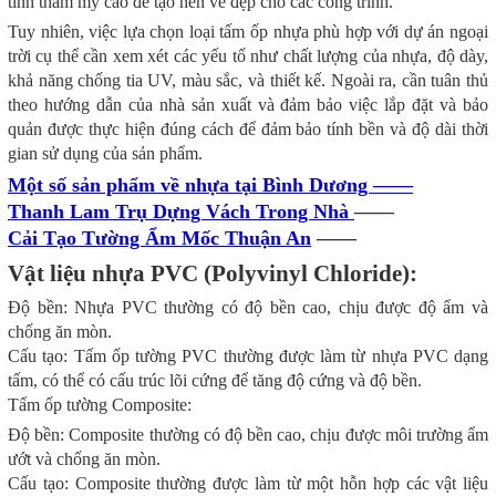
tính thẩm mỹ cao để tạo nên vẻ đẹp cho các công trình.
Tuy nhiên, việc lựa chọn loại tấm ốp nhựa phù hợp với dự án ngoại
trời cụ thể cần xem xét các yếu tố như chất lượng của nhựa, độ dày,
khả năng chống tia UV, màu sắc, và thiết kế. Ngoài ra, cần tuân thủ
theo hướng dẫn của nhà sản xuất và đảm bảo việc lắp đặt và bảo
quản được thực hiện đúng cách để đảm bảo tính bền và độ dài thời
gian sử dụng của sản phẩm.
Một số sản phẩm về nhựa tại Bình Dương ——
Thanh Lam Trụ Dựng Vách Trong Nhà
——
Cải Tạo Tường Ẩm Mốc Thuận An
——
Vật liệu nhựa PVC (Polyvinyl Chloride):
Độ bền: Nhựa PVC thường có độ bền cao, chịu được độ ẩm và
chống ăn mòn.
Cấu tạo: Tấm ốp tường PVC thường được làm từ nhựa PVC dạng
tấm, có thể có cấu trúc lõi cứng để tăng độ cứng và độ bền.
Tấm ốp tường Composite:
Độ bền: Composite thường có độ bền cao, chịu được môi trường ẩm
ướt và chống ăn mòn.
Cấu tạo: Composite thường được làm từ một hỗn hợp các vật liệu