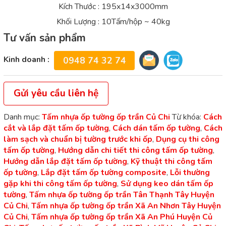
Kích Thước : 195x14x3000mm
Khối Lượng : 10Tấm/hộp ~ 40kg
Tư vấn sản phẩm
Kinh doanh :
0948 74 32 74
Gửi yêu cầu liên hệ
Danh mục:
Tấm nhựa ốp tường ốp trần Củ Chi
Từ khóa:
Cách
cắt và lắp đặt tấm ốp tường
,
Cách dán tấm ốp tường
,
Cách
làm sạch và chuẩn bị tường trước khi ốp
,
Dụng cụ thi công
tấm ốp tường
,
Hướng dẫn chi tiết thi công tấm ốp tường
,
Hướng dẫn lắp đặt tấm ốp tường
,
Kỹ thuật thi công tấm
ốp tường
,
Lắp đặt tấm ốp tường composite
,
Lỗi thường
gặp khi thi công tấm ốp tường
,
Sử dụng keo dán tấm ốp
tường
,
Tấm nhựa ốp tường ốp trần Tân Thạnh Tây Huyện
Củ Chi
,
Tấm nhựa ốp tường ốp trần Xã An Nhơn Tây Huyện
Củ Chi
,
Tấm nhựa ốp tường ốp trần Xã An Phú Huyện Củ