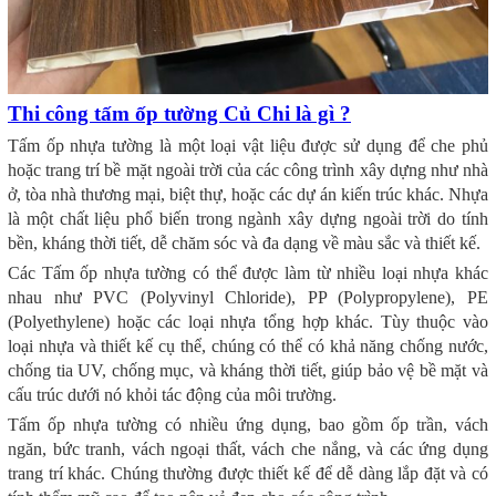
Thi công tấm ốp tường Củ Chi là gì ?
Tấm ốp nhựa tường là một loại vật liệu được sử dụng để che phủ
hoặc trang trí bề mặt ngoài trời của các công trình xây dựng như nhà
ở, tòa nhà thương mại, biệt thự, hoặc các dự án kiến trúc khác. Nhựa
là một chất liệu phổ biến trong ngành xây dựng ngoài trời do tính
bền, kháng thời tiết, dễ chăm sóc và đa dạng về màu sắc và thiết kế.
Các Tấm ốp nhựa tường có thể được làm từ nhiều loại nhựa khác
nhau như PVC (Polyvinyl Chloride), PP (Polypropylene), PE
(Polyethylene) hoặc các loại nhựa tổng hợp khác. Tùy thuộc vào
loại nhựa và thiết kế cụ thể, chúng có thể có khả năng chống nước,
chống tia UV, chống mục, và kháng thời tiết, giúp bảo vệ bề mặt và
cấu trúc dưới nó khỏi tác động của môi trường.
Tấm ốp nhựa tường có nhiều ứng dụng, bao gồm ốp trần, vách
ngăn, bức tranh, vách ngoại thất, vách che nắng, và các ứng dụng
trang trí khác. Chúng thường được thiết kế để dễ dàng lắp đặt và có