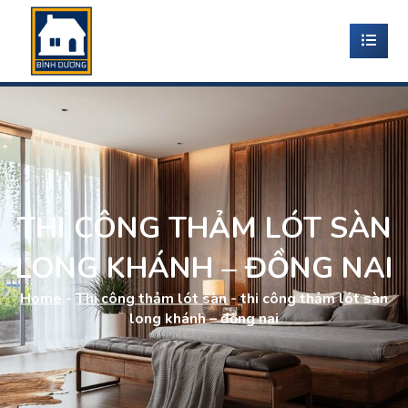
THI CÔNG THẢM LÓT SÀN
LONG KHÁNH – ĐỒNG NAI
Home
-
Thi công thảm lót sàn
-
thi công thảm lót sàn
long khánh – đồng nai