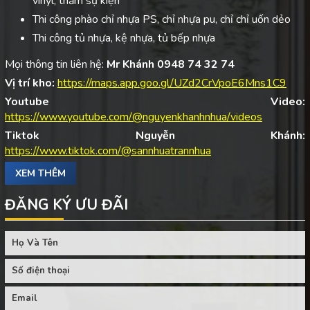
vinyl, thảm sự kiện
Thi công phào chỉ nhựa PS, chỉ nhựa pu, chỉ chỉ uốn dẻo
Thi công tủ nhựa, kệ nhựa, tủ bếp nhựa
Mọi thông tin liên hệ:
Mr Khánh 0948 74 32 74
Vị trí kho:
https://maps.app.goo.gl/UZd2CrVpoE6Mns1C9
Youtube Video:
https://www.youtube.com/@nguyenkhanhnhua/videos
Tiktok Nguyễn Khánh:
https://www.tiktok.com/@sannhuatrannhua
XEM THÊM
ĐĂNG KÝ ƯU ĐÃI