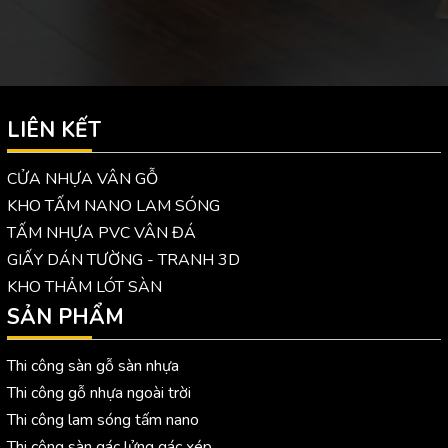
LIÊN KẾT
CỬA NHỰA VÂN GỖ
KHO TẤM NANO LAM SÓNG
TẤM NHỰA PVC VÂN ĐÁ
GIẤY DÁN TƯỜNG - TRANH 3D
KHO THẢM LÓT SÀN
SẢN PHẨM
Thi công sàn gỗ sàn nhựa
Thi công gỗ nhựa ngoài trời
Thi công lam sóng tấm nano
Thi công sàn gác lửng gác xép