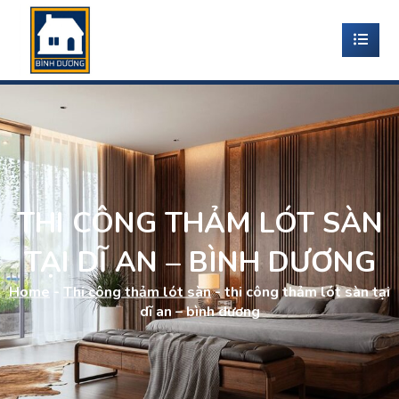
THI CÔNG THẢM LÓT SÀN
TẠI DĨ AN – BÌNH DƯƠNG
Home
-
Thi công thảm lót sàn
-
thi công thảm lót sàn tại
dĩ an – bình dương