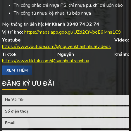
Thi công phào chỉ nhựa PS, chỉ nhựa pu, chỉ chỉ uốn dẻo
Thi công tủ nhựa, kệ nhựa, tủ bếp nhựa
Mọi thông tin liên hệ:
Mr Khánh 0948 74 32 74
Vị trí kho:
https://maps.app.goo.gl/UZd2CrVpoE6Mns1C9
Youtube Video:
https://www.youtube.com/@nguyenkhanhnhua/videos
Tiktok Nguyễn Khánh:
https://www.tiktok.com/@sannhuatrannhua
XEM THÊM
ĐĂNG KÝ ƯU ĐÃI