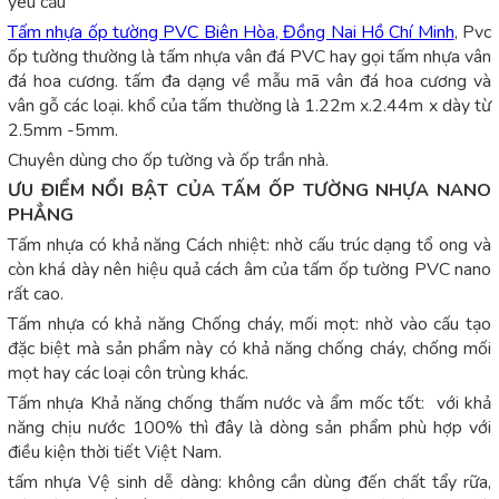
yêu cầu
Tấm nhựa ốp tường PVC Biên Hòa, Đồng Nai Hồ Chí Minh
, Pvc
ốp tường thường là tấm nhựa vân đá PVC hay gọi tấm nhựa vân
đá hoa cương. tấm đa dạng về mẫu mã vân đá hoa cương và
vân gỗ các loại. khổ của tấm thường là 1.22m x.2.44m x dày từ
2.5mm -5mm.
Chuyên dùng cho ốp tường và ốp trần nhà.
ƯU ĐIỂM NỔI BẬT CỦA TẤM ỐP TƯỜNG NHỰA NANO
PHẲNG
Tấm nhựa có khả năng Cách nhiệt: nhờ cấu trúc dạng tổ ong và
còn khá dày nên hiệu quả cách âm của tấm ốp tường PVC nano
rất cao.
Tấm nhựa có khả năng Chống cháy, mối mọt: nhờ vào cấu tạo
đặc biệt mà sản phẩm này có khả năng chống cháy, chống mối
mọt hay các loại côn trùng khác.
Tấm nhựa Khả năng chống thấm nước và ẩm mốc tốt: với khả
năng chịu nước 100% thì đây là dòng sản phẩm phù hợp với
điều kiện thời tiết Việt Nam.
tấm nhựa Vệ sinh dễ dàng: không cần dùng đến chất tẩy rữa,