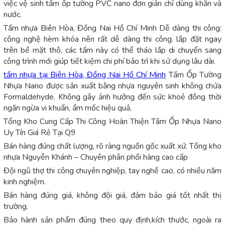
việc vệ sinh tấm ốp tường PVC nano đơn giản chỉ dùng khăn và
nước.
Tấm nhựa Biên Hòa, Đồng Nai Hồ Chí Minh Dễ dàng thi công:
công nghệ hèm khóa nên rất dễ dàng thi công. lắp đặt ngay
trên bề mặt thô, các tấm này có thể tháo lắp di chuyển sang
công trình mới giúp tiết kiệm chi phí bảo trì khi sử dụng lâu dài.
tấm nhựa tại Biên Hòa, Đồng Nai Hồ Chí Minh
Tấm Ốp Tường
Nhựa Nano được sản xuất bằng nhựa nguyên sinh không chứa
Formaldehyde. Không gây ảnh hưởng đến sức khoẻ đồng thời
ngăn ngừa vi khuẩn, ẩm mốc hiệu quả.
Tổng Kho Cung Cấp Thi Công Hoàn Thiện Tâm Ốp Nhựa Nano
Uy Tín Giá Rẻ Tại Q9
Bán hàng đúng chất lượng, rõ ràng nguồn gốc xuất xứ. Tổng kho
nhựa Nguyễn Khánh – Chuyên phân phối hàng cao cấp
Đội ngũ thợ thi công chuyên nghiệp, tay nghề cao, có nhiều năm
kinh nghiệm.
Bán hàng đúng giá, không đội giá, đảm bảo giá tốt nhất thị
trường.
Bảo hành sản phẩm đúng theo quy định,kích thước, ngoài ra