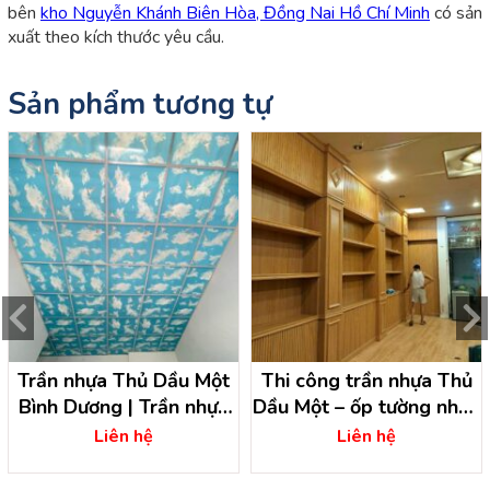
bên
kho Nguyễn Khánh Biên Hòa, Đồng Nai Hồ Chí Minh
có sản
xuất theo kích thước yêu cầu.
Sản phẩm tương tự
Trần nhựa Thủ Dầu Một
Thi công trần nhựa Thủ
Bình Dương | Trần nhựa
Dầu Một – ốp tường nhựa
Bình Dương
giả đá
Liên hệ
Liên hệ