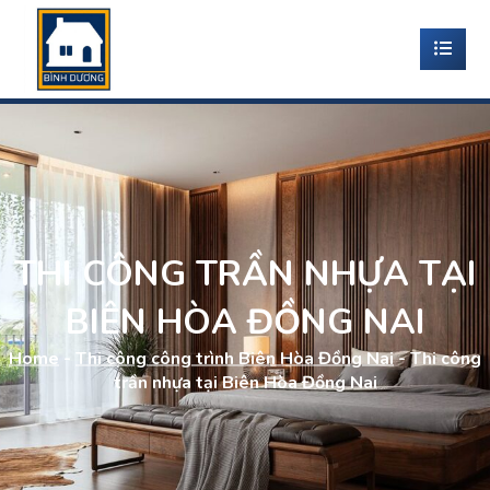
THI CÔNG TRẦN NHỰA TẠI
BIÊN HÒA ĐỒNG NAI
Home
-
Thi công công trình Biên Hòa Đồng Nai
-
Thi công
trần nhựa tại Biên Hòa Đồng Nai