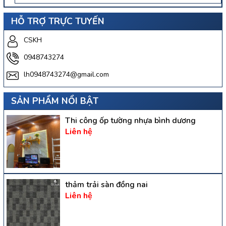
HỖ TRỢ TRỰC TUYẾN
CSKH
0948743274
lh0948743274@gmail.com
SẢN PHẨM NỔI BẬT
Thi công ốp tường nhựa bình dương
Liên hệ
thảm trải sàn đồng nai
Liên hệ