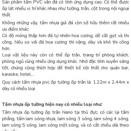
Sản phẩm tấm PVC vân đá có tính ứng dụng cao. Có thể được
ốp lát nhiều vị trí khác nhau như tường, trần, cột trong nội ngoại
thất.
Không những vậy, tấm nhựa giả đá còn sở hữu thêm rất nhiều
ưu điểm khác:
Có độ mỏng thấp hơn đá tự nhiên hoa cương, dễ cắt gọt và thi
công. Nếu so với đá hoa cương thì nặng, dày và khó thi công
hơn.
Loại vật liệu này còn có thể ốp trần, trang trí phòng khách,
phòng ngủ cùng nhiều ứng dụng khác. Nhờ đặc tính xuyên sáng
tốt, chúng cũng thích hợp để thiết kế nội thất cho quán bar,
karaoke, hotel…
Quy cách tấm nhựa pvc ốp tường ốp trần là: 1.22m x 2.44m x
dày có nhiều loại
Tấm nhựa ốp tường hiện nay có nhiều loại như:
Tấm nhựa ốp tường ốp trần Nano tại thủ đực, có các lại tấm
phẳng, tấm lam sóng nhựa, lam sóng 3 sóng, lam sóng 4 sóng,
lam sóng 5 sóng, lam sóng một sóng, và có cắt chiều dài theo