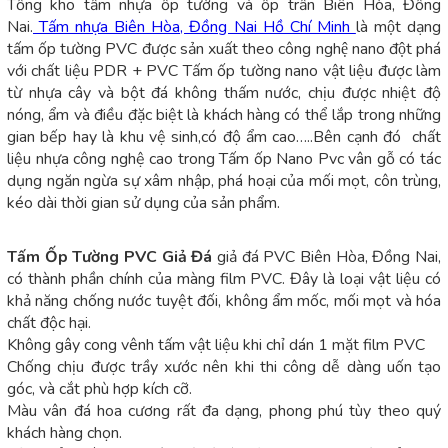
Tổng kho tấm nhựa ốp tường và ốp trần Biên Hòa, Đồng
Nai.
Tấm nhựa Biên Hòa, Đồng Nai Hồ Chí Minh
là một dạng
tấm ốp tường PVC được sản xuất theo công nghệ nano đột phá
với chất liệu PDR + PVC Tấm ốp tường nano vật liệu được làm
từ nhựa cây và bột đá không thấm nước, chịu được nhiệt độ
nóng, ẩm và điều đặc biệt là khách hàng có thể lắp trong những
gian bếp hay là khu vệ sinh,có độ ẩm cao…..Bên cạnh đó chất
liệu nhựa công nghệ cao trong Tấm ốp Nano Pvc vân gỗ có tác
dụng ngăn ngừa sự xâm nhập, phá hoại của mối mọt, côn trùng,
kéo dài thời gian sử dụng của sản phẩm.
Tấm Ốp Tường PVC Giả Đá
giả đá PVC Biên Hòa, Đồng Nai,
có thành phần chính của màng film PVC. Đây là loại vật liệu có
khả năng chống nước tuyệt đối, không ẩm mốc, mối mọt và hóa
chất độc hại.
Không gây cong vênh tấm vật liệu khi chỉ dán 1 mặt film PVC
Chống chịu được trầy xước nên khi thi công dễ dàng uốn tạo
góc, và cắt phù hợp kích cỡ.
Màu vân đá hoa cương rất đa dạng, phong phú tùy theo quý
khách hàng chọn.