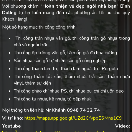
Với phương châm
“Hoàn thiện vẻ đẹp ngôi nhà bạn”
Bình
Dương
tự tin luôn mang đến các phương án tối ưu cho quý
Khách Hàng!
Một số hạng mục thi công công trình
Thi công trần nhựa vân gỗ, thi công trần gỗ nhựa trong
nhà và ngoài trời
Thi công ốp tường vân gỗ, tấm ốp giả đá hoa cương
Sàn nhựa, sàn gỗ tự nhiên, sàn gỗ công nghiệp
Thi công thanh lam trụ, thanh lam ngoài trời Pergola
Thi công thảm lót sàn, thảm nhựa trải sàn, thảm nhựa
vinyl, thảm sự kiện
Thi công phào chỉ nhựa PS, chỉ nhựa pu, chỉ chỉ uốn dẻo
Thi công tủ nhựa, kệ nhựa, tủ bếp nhựa
Mọi thông tin liên hệ:
Mr Khánh 0948 74 32 74
Vị trí kho:
https://maps.app.goo.gl/UZd2CrVpoE6Mns1C9
Youtube Video: