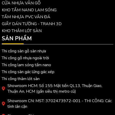
CỬA NHỰA VÂN GỖ
KHO TẤM NANO LAM SÓNG
TẤM NHỰA PVC VÂN ĐÁ
GIẤY DÁN TƯỜNG - TRANH 3D
KHO THẢM LÓT SÀN
SẢN PHẨM
Thi công sàn gỗ sàn nhựa
Thi công gỗ nhựa ngoài trời
Thi công lam sóng tấm nano
Thi công sàn gác lửng gác xép
Thi công thảm lót sàn
Showroom HCM: Số 155 Mặt tiền QL13, Thuận Giao,
Thuận An, HCM (gần siêu thị metro cũ)
Showroom CN: MST: 3702473972-001 - THI CÔNG: Các
tỉnh lân cận