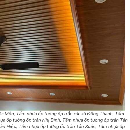
Hóc Môn, Tấm nhựa ốp tường ốp trần các xã Đông Thạnh, Tấm
ựa ốp tường ốp trần Nhị Bình, Tấm nhựa ốp tường ốp trần Tân
Tân Hiệp, Tấm nhựa ốp tường ốp trần Tân Xuân, Tấm nhựa ốp