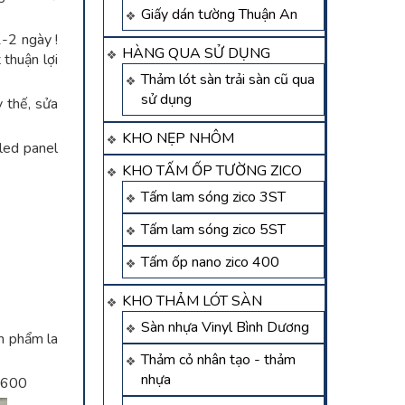
Giấy dán tường Thuận An
-2 ngày !
HÀNG QUA SỬ DỤNG
 thuận lợi
Thảm lót sàn trải sàn cũ qua
sử dụng
 thế, sửa
KHO NẸP NHÔM
led panel
KHO TẤM ỐP TƯỜNG ZICO
Tấm lam sóng zico 3ST
Tấm lam sóng zico 5ST
Tấm ốp nano zico 400
KHO THẢM LÓT SÀN
Sàn nhựa Vinyl Bình Dương
n phẩm la
Thảm cỏ nhân tạo - thảm
nhựa
600