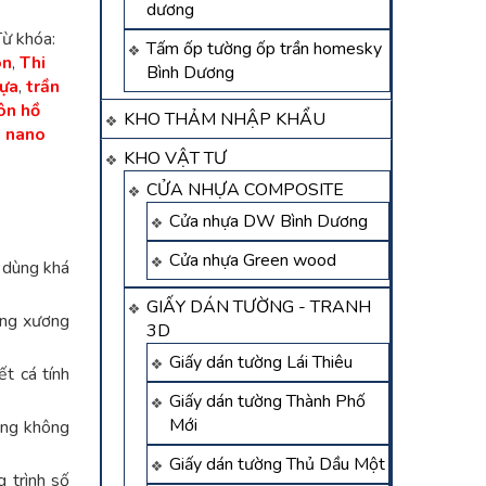
dương
Từ khóa:
Tấm ốp tường ốp trần homesky
ôn
,
Thi
Bình Dương
hựa
,
trần
ôn hồ
KHO THẢM NHẬP KHẨU
a nano
KHO VẬT TƯ
CỬA NHỰA COMPOSITE
Cửa nhựa DW Bình Dương
Cửa nhựa Green wood
 dùng khá
GIẤY DÁN TƯỜNG - TRANH
ung xương
3D
Giấy dán tường Lái Thiêu
t cá tính
Giấy dán tường Thành Phố
Mới
òng không
Giấy dán tường Thủ Dầu Một
 trình số