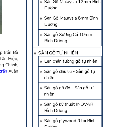
Sàn Gỗ Malaysia 12mm Bình
Dương
Sàn Gỗ Malaysia 8mm Bình
Dương
Sàn gỗ Xương Cá 10mm
Bình Dương
p trần Bà
SÀN GỖ TỰ NHIÊN
Tân Hiệp,
Len chân tường gỗ tự nhiên
ng Chánh,
trần
Xuân
Sàn gỗ chiu liu - Sàn gỗ tự
nhiên
Sàn gỗ gõ đỏ - Sàn gỗ tự
nhiên
Sàn gỗ kỹ thuật INOVAR
Bình Dương
Sàn gỗ plywood ở tại Bình