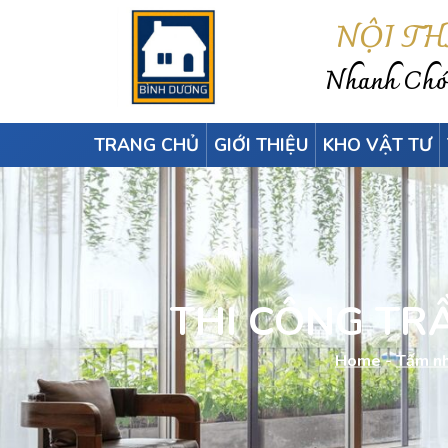
NỘI T
Nhanh Chón
TRANG CHỦ
GIỚI THIỆU
KHO VẬT TƯ
THI CÔNG TR
Home
-
Tấm nh