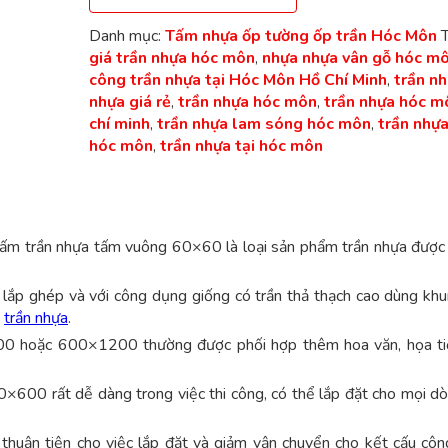
Danh mục:
Tấm nhựa ốp tường ốp trần Hóc Môn
giá trần nhựa hóc môn
,
nhựa nhựa vân gỗ hóc m
công trần nhựa tại Hóc Môn Hồ Chí Minh
,
trần n
nhựa giá rẻ
,
trần nhựa hóc môn
,
trần nhựa hóc m
chí minh
,
trần nhựa lam sóng hóc môn
,
trần nhự
hóc môn
,
trần nhựa tại hóc môn
m trần nhựa tấm vuông 60×60 là loại sản phẩm trần nhựa được
p ghép và với công dụng giống có trần thả thạch cao dùng kh
ệ
trần nhựa
.
 hoặc 600×1200 thường được phối hợp thêm hoa văn, họa tiế
0×600 rất dễ dàng trong việc thi công, có thể lắp đặt cho mọi d
thuận tiện cho việc lắp đặt và giảm vận chuyển cho kết cấu công