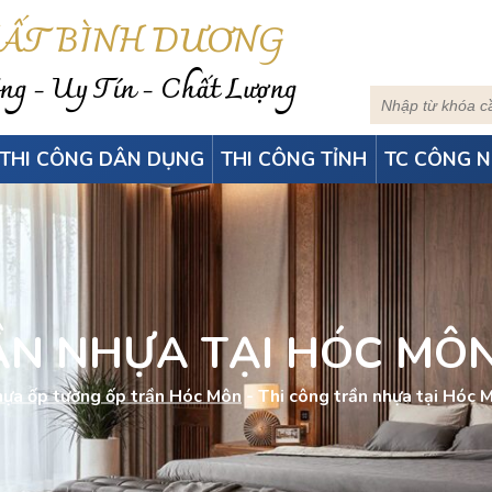
HẤT BÌNH DƯƠNG
g - Uy Tín - Chất Lượng
THI CÔNG DÂN DỤNG
THI CÔNG TỈNH
TC CÔNG N
ẦN NHỰA TẠI HÓC MÔN
ựa ốp tường ốp trần Hóc Môn
-
Thi công trần nhựa tại Hóc 