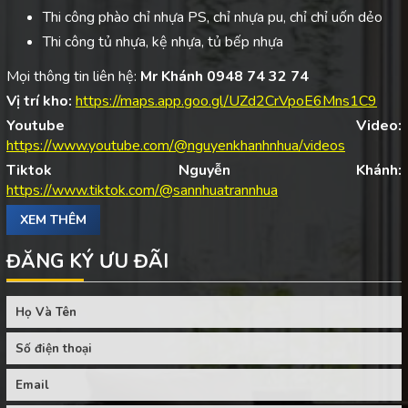
Thi công phào chỉ nhựa PS, chỉ nhựa pu, chỉ chỉ uốn dẻo
Thi công tủ nhựa, kệ nhựa, tủ bếp nhựa
Mọi thông tin liên hệ:
Mr Khánh 0948 74 32 74
Vị trí kho:
https://maps.app.goo.gl/UZd2CrVpoE6Mns1C9
Youtube Video:
https://www.youtube.com/@nguyenkhanhnhua/videos
Tiktok Nguyễn Khánh:
https://www.tiktok.com/@sannhuatrannhua
XEM THÊM
ĐĂNG KÝ ƯU ĐÃI