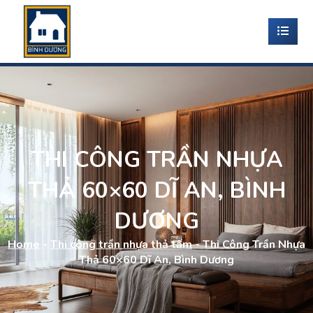
THI CÔNG TRẦN NHỰA
THẢ 60×60 DĨ AN, BÌNH
DƯƠNG
Home
-
Thi công trần nhựa thả tấm
-
Thi Công Trần Nhựa
Thả 60×60 Dĩ An, Bình Dương