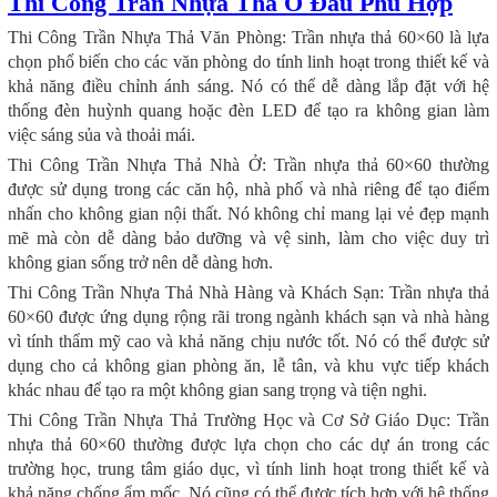
Thi Công Trần Nhựa Thả Ở Đâu Phù Hợp
Thi Công Trần Nhựa Thả Văn Phòng: Trần nhựa thả 60×60 là lựa
chọn phổ biến cho các văn phòng do tính linh hoạt trong thiết kế và
khả năng điều chỉnh ánh sáng. Nó có thể dễ dàng lắp đặt với hệ
thống đèn huỳnh quang hoặc đèn LED để tạo ra không gian làm
việc sáng sủa và thoải mái.
Thi Công Trần Nhựa Thả Nhà Ở: Trần nhựa thả 60×60 thường
được sử dụng trong các căn hộ, nhà phố và nhà riêng để tạo điểm
nhấn cho không gian nội thất. Nó không chỉ mang lại vẻ đẹp mạnh
mẽ mà còn dễ dàng bảo dưỡng và vệ sinh, làm cho việc duy trì
không gian sống trở nên dễ dàng hơn.
Thi Công Trần Nhựa Thả Nhà Hàng và Khách Sạn: Trần nhựa thả
60×60 được ứng dụng rộng rãi trong ngành khách sạn và nhà hàng
vì tính thẩm mỹ cao và khả năng chịu nước tốt. Nó có thể được sử
dụng cho cả không gian phòng ăn, lễ tân, và khu vực tiếp khách
khác nhau để tạo ra một không gian sang trọng và tiện nghi.
Thi Công Trần Nhựa Thả Trường Học và Cơ Sở Giáo Dục: Trần
nhựa thả 60×60 thường được lựa chọn cho các dự án trong các
trường học, trung tâm giáo dục, vì tính linh hoạt trong thiết kế và
khả năng chống ẩm mốc. Nó cũng có thể được tích hợp với hệ thống