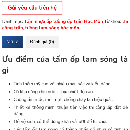
Gửi yêu cầu liên hệ
Danh mục:
Tấm nhựa ốp tường ốp trần Hóc Môn
Từ khóa:
thi
công trần
,
tường lam sóng hóc môn
Mô tả
Đánh giá (0)
Ưu điểm của tấm ốp lam sóng là
gì
Tính thẩm mỹ cao với nhiều màu sắc và kiểu dáng.
Có khả năng chịu nước, chịu nhiệt độ cao.
Chống ẩm mốc, mối mọt, chống cháy lan hiệu quả,..
Thiết kế thông minh, thuận tiện việc thi công lắp đặt dễ
dàng.
Dễ vệ sinh, có thể dùng khăn vải ướt để lui chùi.
Các tấm ốp lam sóng có thành phần gỗ nhựa có tính an