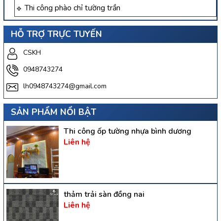
Thi công phào chỉ tường trần
HỖ TRỢ TRỰC TUYẾN
CSKH
0948743274
lh0948743274@gmail.com
SẢN PHẨM NỔI BẬT
Thi công ốp tường nhựa bình dương
Liên hệ
thảm trải sàn đồng nai
Liên hệ