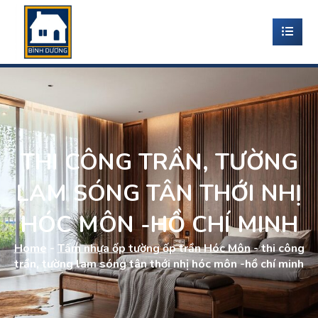
THI CÔNG TRẦN, TƯỜNG
LAM SÓNG TÂN THỚI NHỊ
HÓC MÔN -HỒ CHÍ MINH
Home
-
Tấm nhựa ốp tường ốp trần Hóc Môn
-
thi công
trần, tường lam sóng tân thới nhị hóc môn -hồ chí minh