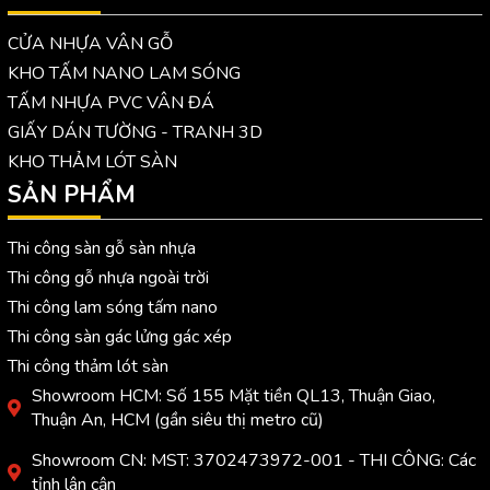
CỬA NHỰA VÂN GỖ
KHO TẤM NANO LAM SÓNG
TẤM NHỰA PVC VÂN ĐÁ
GIẤY DÁN TƯỜNG - TRANH 3D
KHO THẢM LÓT SÀN
SẢN PHẨM
Thi công sàn gỗ sàn nhựa
Thi công gỗ nhựa ngoài trời
Thi công lam sóng tấm nano
Thi công sàn gác lửng gác xép
Thi công thảm lót sàn
Showroom HCM: Số 155 Mặt tiền QL13, Thuận Giao,
Thuận An, HCM (gần siêu thị metro cũ)
Showroom CN: MST: 3702473972-001 - THI CÔNG: Các
tỉnh lân cận