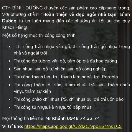
CTY BÌNH DƯƠNG chuyên các sản phẩm cao cấp,sang trọng.
Với phương châm
“Hoàn thiện vẻ đẹp ngôi nhà bạn”
Bình
Dương
tự tin luôn mang đến các phương án tối ưu cho quý
Khách Hàng!
Một số hạng mục thi công công trình
Thi công trần nhựa vân gỗ, thi công trần gỗ nhựa trong
nhà và ngoài trời
Thi công ốp tường vân gỗ, tấm ốp giả đá hoa cương
Sàn nhựa, sàn gỗ tự nhiên, sàn gỗ công nghiệp
Thi công thanh lam trụ, thanh lam ngoài trời Pergola
Thi công thảm lót sàn, thảm nhựa trải sàn, thảm nhựa
vinyl, thảm sự kiện
Thi công phào chỉ nhựa PS, chỉ nhựa pu, chỉ chỉ uốn dẻo
Thi công tủ nhựa, kệ nhựa, tủ bếp nhựa
Mọi thông tin liên hệ:
Mr Khánh 0948 74 32 74
Vị trí kho:
https://maps.app.goo.gl/UZd2CrVpoE6Mns1C9