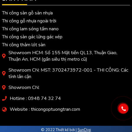
Thi công sàn gỗ sàn nhựa
Thi công gỗ nhựa ngoài trời
Thi công lam sóng tấm nano
Thi công sàn gác lửng gác xép
Thi công thảm lót sàn
Showroom HCM: Số 155 Mặt tiền QL13, Thuận Giao,
Thuận An, HCM (gần siêu thị metro cũ)
Showroom CN: MST: 3702473972-001 - THI CÔNG: Các
tỉnh lân cận
Showroom CN:
Hotline : 0948 74 32 74
Website : thicongoptuongtran.com
© 2022 Thiết kế bởi |
SunDigi