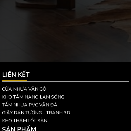
LIÊN KẾT
CỬA NHỰA VÂN GỖ
KHO TẤM NANO LAM SÓNG
TẤM NHỰA PVC VÂN ĐÁ
GIẤY DÁN TƯỜNG - TRANH 3D
KHO THẢM LÓT SÀN
SẢN PHẨM