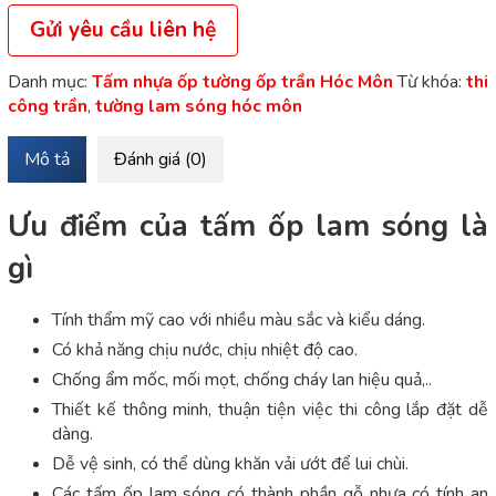
Gửi yêu cầu liên hệ
Danh mục:
Tấm nhựa ốp tường ốp trần Hóc Môn
Từ khóa:
thi
công trần
,
tường lam sóng hóc môn
Mô tả
Đánh giá (0)
Ưu điểm của tấm ốp lam sóng là
gì
Tính thẩm mỹ cao với nhiều màu sắc và kiểu dáng.
Có khả năng chịu nước, chịu nhiệt độ cao.
Chống ẩm mốc, mối mọt, chống cháy lan hiệu quả,..
Thiết kế thông minh, thuận tiện việc thi công lắp đặt dễ
dàng.
Dễ vệ sinh, có thể dùng khăn vải ướt để lui chùi.
Các tấm ốp lam sóng có thành phần gỗ nhựa có tính an