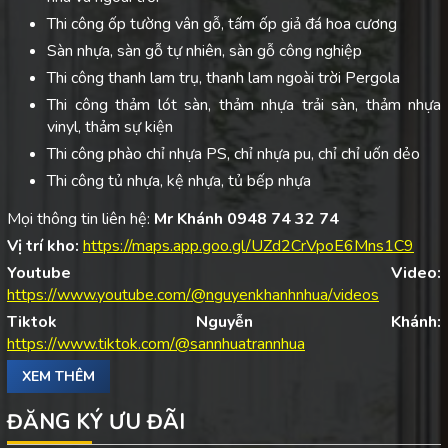
Thi công ốp tường vân gỗ, tấm ốp giả đá hoa cương
Sàn nhựa, sàn gỗ tự nhiên, sàn gỗ công nghiệp
Thi công thanh lam trụ, thanh lam ngoài trời Pergola
Thi công thảm lót sàn, thảm nhựa trải sàn, thảm nhựa
vinyl, thảm sự kiện
Thi công phào chỉ nhựa PS, chỉ nhựa pu, chỉ chỉ uốn dẻo
Thi công tủ nhựa, kệ nhựa, tủ bếp nhựa
Mọi thông tin liên hệ:
Mr Khánh 0948 74 32 74
Vị trí kho:
https://maps.app.goo.gl/UZd2CrVpoE6Mns1C9
Youtube Video:
https://www.youtube.com/@nguyenkhanhnhua/videos
Tiktok Nguyễn Khánh:
https://www.tiktok.com/@sannhuatrannhua
XEM THÊM
ĐĂNG KÝ ƯU ĐÃI