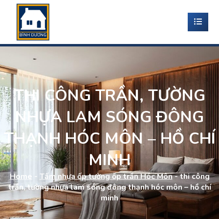
THI CÔNG TRẦN, TƯỜNG
NHỰA LAM SÓNG ĐÔNG
THẠNH HÓC MÔN – HỒ CHÍ
MINH
Home
-
Tấm nhựa ốp tường ốp trần Hóc Môn
-
thi công
trần, tường nhựa lam sóng đông thạnh hóc môn – hồ chí
minh