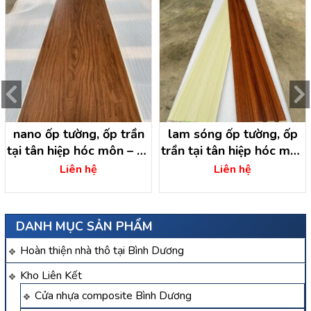
nano ốp tường, ốp trần
lam sóng ốp tường, ốp
tại tân hiệp hóc môn – hồ
trần tại tân hiệp hóc môn
chí minh
– hồ chí minh
Liên hệ
Liên hệ
DANH MỤC SẢN PHẨM
Hoàn thiện nhà thô tại Bình Dương
Kho Liên Kết
Cửa nhựa composite Bình Dương