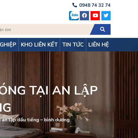
0948 74 32 74
GHIỆP
KHO LIÊN KẾT
TIN TỨC
LIÊN HỆ
́NG TẠI AN LẬP
NG
i an lập dầu tiếng – bình dương