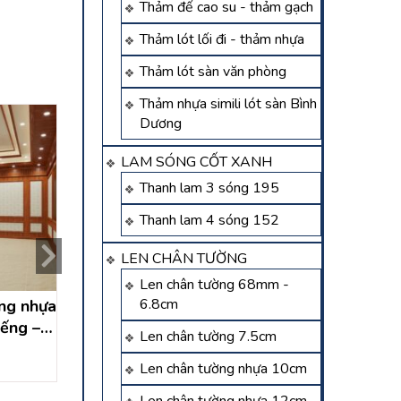
Thảm đế cao su - thảm gạch
Thảm lót lối đi - thảm nhựa
Thảm lót sàn văn phòng
Thảm nhựa simili lót sàn Bình
Dương
LAM SÓNG CỐT XANH
Thanh lam 3 sóng 195
Thanh lam 4 sóng 152
LEN CHÂN TƯỜNG
Len chân tường 68mm -
6.8cm
̀ng nhựa
công trình thi công lam
công trình thi cô
ếng –
sóng ốp tường, ốp trần
sóng ốp tường, ố
Len chân tường 7.5cm
g
tại định hiệp dầu tiếng
tại long hòa dầu
Liên hệ
Liên hệ
Len chân tường nhựa 10cm
bình dương
bình dương