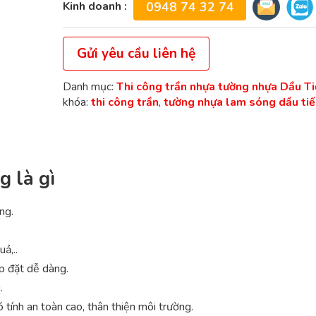
Kinh doanh :
0948 74 32 74
Gửi yêu cầu liên hệ
Danh mục:
Thi công trần nhựa tường nhựa Dầu T
khóa:
thi công trần
,
tường nhựa lam sóng dầu tiê
 là gì
ng.
ả,..
ắp đặt dễ dàng.
.
tính an toàn cao, thân thiện môi trường.