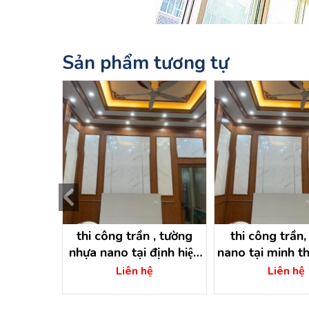
Sản phẩm tương tự
 công nano
thi công trần , tường
thi công trần,
trần tại
nhựa nano tại định hiệp
nano tại minh th
̀u tiếng
dầu tiếng – bình dương
tiếng – bình
ệ
Liên hệ
Liên hệ
ơng