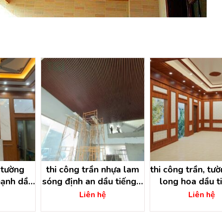
 tường
thi công trần nhựa lam
thi công trần, tươ
ạnh dầu
sóng định an dầu tiếng –
long hoa dầu ti
 dương
bình dương
bình dươn
Liên hệ
Liên hệ