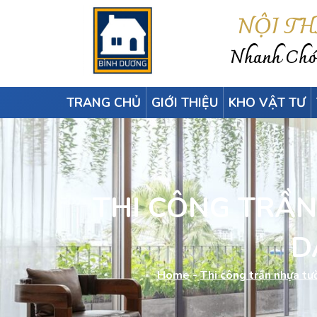
NỘI T
Nhanh Chón
TRANG CHỦ
GIỚI THIỆU
KHO VẬT TƯ
THI CÔNG TRẦN 
D
Home
-
Thi công trần nhựa t