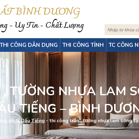
HẤT BÌNH DƯƠNG
g - Uy Tín - Chất Lượng
THI CÔNG DÂN DỤNG
THI CÔNG TỈNH
TC CÔNG N
, TƯỜNG NHỰA LAM SO
ẦU TIẾNG – BÌNH DƯƠ
ường nhựa Dầu Tiếng
-
thi công trần , tường nhựa lam sóng tạ