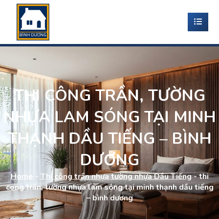
THI CÔNG TRẦN, TƯỜNG
NHỰA LAM SÓNG TẠI MINH
THẠNH DẦU TIẾNG – BÌNH
DƯƠNG
Home
-
Thi công trần nhựa tường nhựa Dầu Tiếng
-
thi
công trần, tường nhựa lam sóng tại minh thạnh dầu tiếng
– bình dương