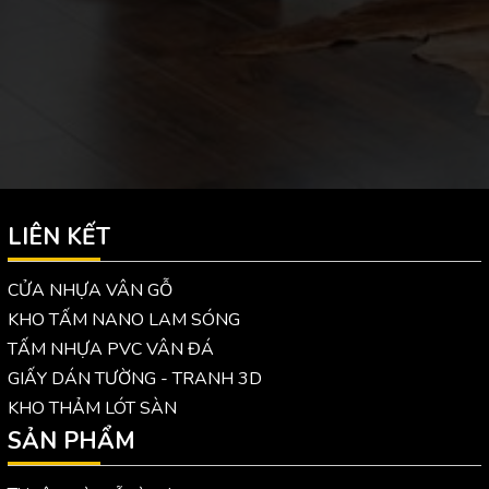
LIÊN KẾT
CỬA NHỰA VÂN GỖ
KHO TẤM NANO LAM SÓNG
TẤM NHỰA PVC VÂN ĐÁ
GIẤY DÁN TƯỜNG - TRANH 3D
KHO THẢM LÓT SÀN
SẢN PHẨM