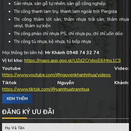
Sàn nhựa, sàn gỗ tự nhiên, sàn gỗ công nghiệp
Thi công thanh lam trụ, thanh lam ngoài trời Pergola
Thi công thảm lót sàn, thảm nhựa trải sàn, thảm nhựa
vinyl, thảm sự kiện
Thi công phào chỉ nhựa PS, chỉ nhựa pu, chỉ chỉ uốn dẻo
Thi công tủ nhựa, kệ nhựa, tủ bếp nhựa
Mọi thông tin liên hệ:
Mr Khánh 0948 74 32 74
Vị trí kho:
https://maps.app.goo.gl/UZd2CrVpoE6Mns1C9
Youtube Video:
https://www.youtube.com/@nguyenkhanhnhua/videos
Tiktok Nguyễn Khánh:
https://www.tiktok.com/@sannhuatrannhua
XEM THÊM
ĐĂNG KÝ ƯU ĐÃI