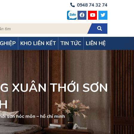
0948 74 32 74
GHIỆP
KHO LIÊN KẾT
TIN TỨC
LIÊN HỆ
NG XUÂN THỚI SƠN
NH
ới sơn hóc môn – hồ chí minh