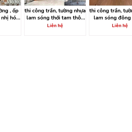
̀ng , ốp
thi công trần, tường nhựa
thi công trần, tươ
 nhị hóc
lam sóng thới tam thôn
lam sóng đông 
́ minh
hóc môn – hồ chí minh
hóc môn – hồ ch
Liên hệ
Liên hệ