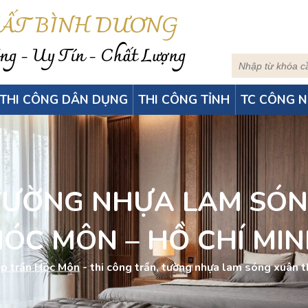
HẤT BÌNH DƯƠNG
g - Uy Tín - Chất Lượng
THI CÔNG DÂN DỤNG
THI CÔNG TỈNH
TC CÔNG N
TƯỜNG NHỰA LAM SÓ
ÓC MÔN – HỒ CHÍ MI
ốp trần Hóc Môn
-
thi công trần, tường nhựa lam sóng xuân th