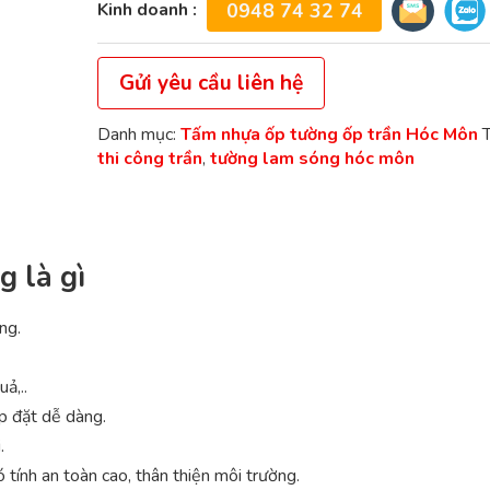
Kinh doanh :
0948 74 32 74
Gửi yêu cầu liên hệ
Danh mục:
Tấm nhựa ốp tường ốp trần Hóc Môn
thi công trần
,
tường lam sóng hóc môn
 là gì
ng.
ả,..
ắp đặt dễ dàng.
.
tính an toàn cao, thân thiện môi trường.