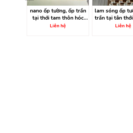
ường nhựa
nano ốp tường, ốp trần
lam sóng ốp tươ
xuân thới
tại thới tam thôn hóc
trần tại tân thới
 hồ chí
môn – hồ chí minh
môn – hồ chi
ệ
Liên hệ
Liên hệ