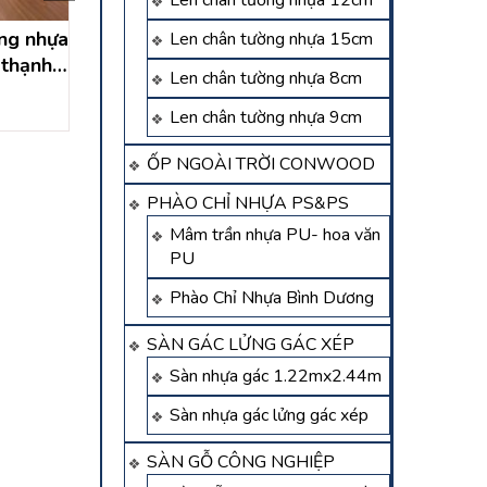
Len chân tường nhựa 12cm
̀ng nhựa
thi công trần, tường
nano ốp tường, ố
Len chân tường nhựa 15cm
thạnh
nano tại tân xuân hóc
tại xuân thới sơ
Len chân tường nhựa 8cm
í minh
môn – hồ chí minh
môn – hồ chí 
Liên hệ
Liên hệ
Len chân tường nhựa 9cm
ỐP NGOÀI TRỜI CONWOOD
PHÀO CHỈ NHỰA PS&PS
Mâm trần nhựa PU- hoa văn
PU
Phào Chỉ Nhựa Bình Dương
SÀN GÁC LỬNG GÁC XÉP
Sàn nhựa gác 1.22mx2.44m
Sàn nhựa gác lửng gác xép
SÀN GỖ CÔNG NGHIỆP