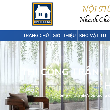
NỘI T
Nhanh Chón
TRANG CHỦ
GIỚI THIỆU
KHO VẬT TƯ
THI CÔNG TRẦN, 
H
Home
-
Tấm nhựa ốp tường 