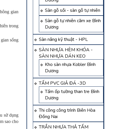
Dương
Sàn gỗ sồi - sàn gỗ tự nhiên
không gian
Sàn gỗ tự nhiên căm xe Bình
hiên trong
Dương
Sàn nâng kỹ thuật - HPL
 gian sống
SÀN NHỰA HÈM KHÓA -
SÀN NHỰA DÁN KEO
Kho sàn nhựa Kobler Bình
Dương
TẤM PVC GIẢ ĐÁ -3D
Tấm ốp tường than tre Bình
Dương
Thi công công trình Biên Hòa
ều sử dụng
Đồng Nai
ềm sao cho
TRẦN NHỰA THẢ TẤM