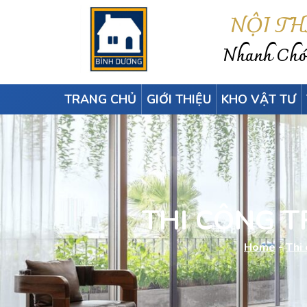
NỘI T
Nhanh Chón
TRANG CHỦ
GIỚI THIỆU
KHO VẬT TƯ
THI CÔNG 
Home
-
Thi