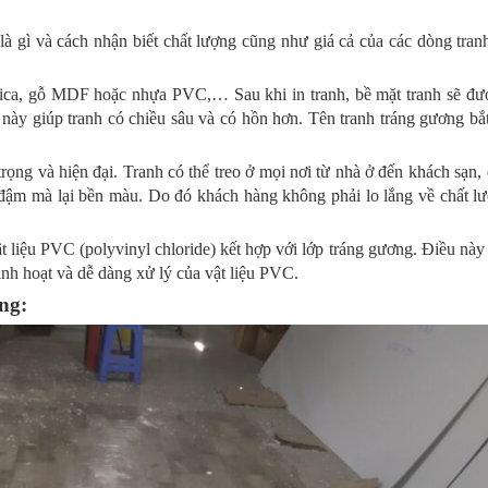
là gì và cách nhận biết chất lượng cũng như giá cả của các dòng tran
u mica, gỗ MDF hoặc nhựa PVC,… Sau khi in tranh, bề mặt tranh sẽ đư
ày giúp tranh có chiều sâu và có hồn hơn. Tên tranh tráng gương bắ
trọng và hiện đại. Tranh có thể treo ở mọi nơi từ nhà ở đến khách sạn,
đậm mà lại bền màu. Do đó khách hàng không phải lo lắng về chất lư
 liệu PVC (polyvinyl chloride) kết hợp với lớp tráng gương. Điều này 
inh hoạt và dễ dàng xử lý của vật liệu PVC.
ụng: