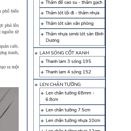
Thảm đế cao su - thảm gạch
h phổ biến
Thảm lót lối đi - thảm nhựa
Thảm lót sàn văn phòng
ợc phủ lên
t nguồn từ
Thảm nhựa simili lót sàn Bình
Dương
 quán cafe,
LAM SÓNG CỐT XANH
ợng tranh,
Thanh lam 3 sóng 195
tạo ra một
Thanh lam 4 sóng 152
LEN CHÂN TƯỜNG
Len chân tường 68mm -
6.8cm
Len chân tường 7.5cm
Len chân tường nhựa 10cm