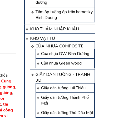
dương
Tấm ốp tường ốp trần homesky
Bình Dương
KHO THẢM NHẬP KHẨU
KHO VẬT TƯ
CỬA NHỰA COMPOSITE
Cửa nhựa DW Bình Dương
Cửa nhựa Green wood
GIẤY DÁN TƯỜNG - TRANH
khóa:
3D
,
Cung
ng gương
,
Giấy dán tường Lái Thiêu
 gương
,
Giấy dán tường Thành Phố
ror
Mới
t
,
thi
hi công
Giấy dán tường Thủ Dầu Một
m xi