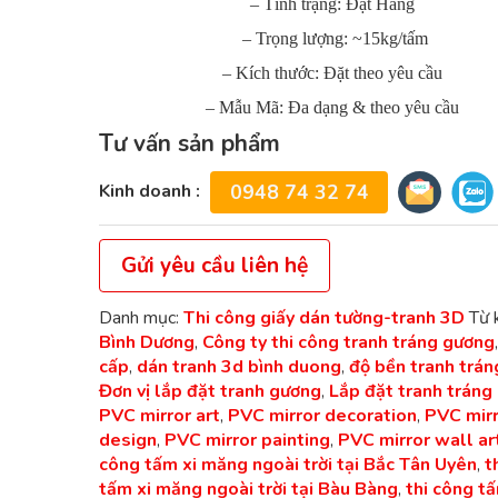
– Tình trạng: Đặt Hàng
– Trọng lượng: ~15kg/tấm
– Kích thước: Đặt theo yêu cầu
– Mẫu Mã: Đa dạng & theo yêu cầu
Tư vấn sản phẩm
Kinh doanh :
0948 74 32 74
Gửi yêu cầu liên hệ
Danh mục:
Thi công giấy dán tường-tranh 3D
Từ 
Bình Dương
,
Công ty thi công tranh tráng gương
cấp
,
dán tranh 3d bình duong
,
độ bền tranh trá
Đơn vị lắp đặt tranh gương
,
Lắp đặt tranh tráng
PVC mirror art
,
PVC mirror decoration
,
PVC mir
design
,
PVC mirror painting
,
PVC mirror wall ar
công tấm xi măng ngoài trời tại Bắc Tân Uyên
,
t
tấm xi măng ngoài trời tại Bàu Bàng
,
thi công tấ