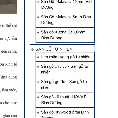
Sàn Gỗ Malaysia 12mm Bình
Dương
Sàn Gỗ Malaysia 8mm Bình
Dương
có thể cắt
Sàn gỗ Xương Cá 10mm
Bình Dương
khu vực ẩm
SÀN GỖ TỰ NHIÊN
h đến sảnh,
Len chân tường gỗ tự nhiên
ọn kinh tế
Sàn gỗ chiu liu - Sàn gỗ tự
nhiên
à ứng dụng
Sàn gỗ gõ đỏ - Sàn gỗ tự
nhiên
 làm việc,
Sàn gỗ kỹ thuật INOVAR
Bình Dương
àm cho bức
Sàn gỗ plywood ở tại Bình
n gian của