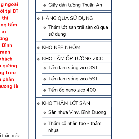
ng ngoài
Giấy dán tường Thuận An
i tại Dĩ
,
thi
HÀNG QUA SỬ DỤNG
ông tấm
Thảm lót sàn trải sàn cũ qua
 xi
sử dụng
ương
d Bình
KHO NẸP NHÔM
ranh
KHO TẤM ỐP TƯỜNG ZICO
khách
,
h gương
Tấm lam sóng zico 3ST
ng treo
Tấm lam sóng zico 5ST
h phản
gương là
Tấm ốp nano zico 400
KHO THẢM LÓT SÀN
Sàn nhựa Vinyl Bình Dương
Thảm cỏ nhân tạo - thảm
nhựa
ố thắc mắc