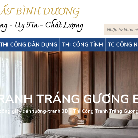
HẤT BÌNH DƯƠNG
g - Uy Tín - Chất Lượng
THI CÔNG DÂN DỤNG
THI CÔNG TỈNH
TC CÔNG N
TRANH TRÁNG GƯƠNG 
 công giấy dán tường-tranh 3D
-
Thi Công Tranh Tráng Gươn