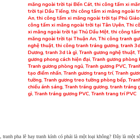
măng ngoài trời tại Bến Cát
,
thi công tấm xi mă
trời tại Dầu Tiếng
,
thi công tấm xi măng ngoài trờ
An
,
thi công tấm xi măng ngoài trời tại Phú Giáo
công tấm xi măng ngoài trời tại Tân Uyên
,
Thi c
xi măng ngoài trời tại Thủ Dầu Một
,
thi công tấm
măng ngoài trời tại Thuận An
,
Thi công tranh g
nghệ thuật
,
thi công tranh tráng gương
,
tranh 3
Dương
,
tranh 3d là gì
,
Tranh gương nghệ thuật
,
T
gương phong cách hiện đại
,
Tranh gương phòng 
Tranh gương phòng ngủ
,
Tranh gương PVC
,
Tran
tạo điểm nhấn
,
Tranh gương trang trí
,
Tranh gươ
tường
,
Tranh gương treo tường phòng bếp
,
Tran
chiếu ánh sáng
,
Tranh tráng gương
,
tranh tráng 
gì
,
Tranh tráng gương PVC
,
Tranh trang trí PVC
, tranh pha lê hay tranh kính có phải là một loại không? Đây là một s