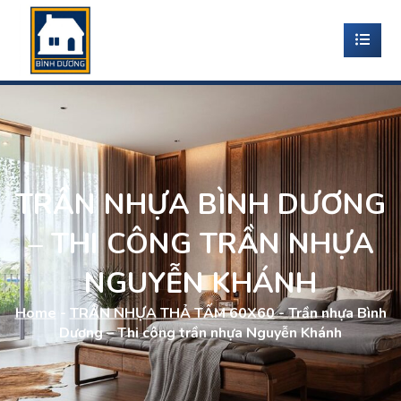
TRẦN NHỰA BÌNH DƯƠNG
– THI CÔNG TRẦN NHỰA
NGUYỄN KHÁNH
Home
-
TRẦN NHỰA THẢ TẤM 60X60
-
Trần nhựa Bình
Dương – Thi công trần nhựa Nguyễn Khánh