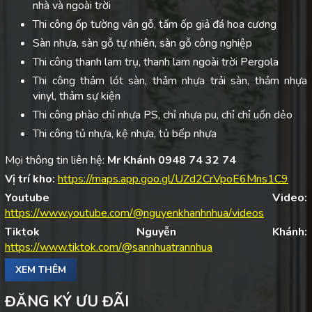
nhà và ngoài trời
Thi công ốp tường vân gỗ, tấm ốp giả đá hoa cương
Sàn nhựa, sàn gỗ tự nhiên, sàn gỗ công nghiệp
Thi công thanh lam trụ, thanh lam ngoài trời Pergola
Thi công thảm lót sàn, thảm nhựa trải sàn, thảm nhựa
vinyl, thảm sự kiện
Thi công phào chỉ nhựa PS, chỉ nhựa pu, chỉ chỉ uốn dẻo
Thi công tủ nhựa, kệ nhựa, tủ bếp nhựa
Mọi thông tin liên hệ:
Mr Khánh 0948 74 32 74
Vị trí kho:
https://maps.app.goo.gl/UZd2CrVpoE6Mns1C9
Youtube Video:
https://www.youtube.com/@nguyenkhanhnhua/videos
Tiktok Nguyễn Khánh:
https://www.tiktok.com/@sannhuatrannhua
XEM THÊM
ĐĂNG KÝ ƯU ĐÃI