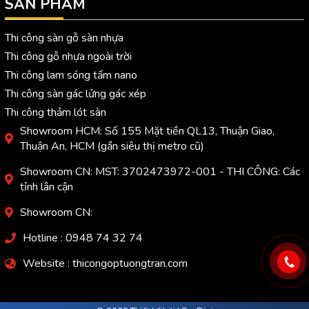
SẢN PHẨM
Thi công sàn gỗ sàn nhựa
Thi công gỗ nhựa ngoài trời
Thi công lam sóng tấm nano
Thi công sàn gác lửng gác xép
Thi công thảm lót sàn
Showroom HCM: Số 155 Mặt tiền QL13, Thuận Giao,
Thuận An, HCM (gần siêu thị metro cũ)
Showroom CN: MST: 3702473972-001 - THI CÔNG: Các
tỉnh lân cận
Showroom CN:
Hotline : 0948 74 32 74
Website : thicongoptuongtran.com