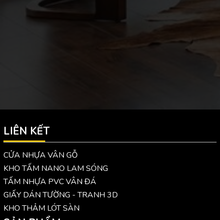
LIÊN KẾT
CỬA NHỰA VÂN GỖ
KHO TẤM NANO LAM SÓNG
TẤM NHỰA PVC VÂN ĐÁ
GIẤY DÁN TƯỜNG - TRANH 3D
KHO THẢM LÓT SÀN